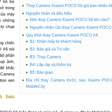
P hỗ trợ
Thay Camera Xiaomi POCO X6 giá bao nhiêu ti
hớ trong
Nguyên nhân và dấu hiệu
 của máy
Nên thay Camera Xiaomi POCO X6 khi nào?
n những
 tự chụp
Nguyên nhân cần thay Camera Xiaomi POCO
Quy trình thay Camera Xiaomi POCO X6
B1: Nhận máy từ khách hàng
ng chiếc
O X6 nói
B2: Báo giá và Tư vấn
 bộ phận
B3: Thay Camera
hụp ảnh,
B4: Lắp ráp và Kiểm tra
 để khắc
B5: Bàn giao
y Camera
Địa chỉ thay Camera trước, sau Xiaomi POC
trọn vẹn
MobileCity
á bao