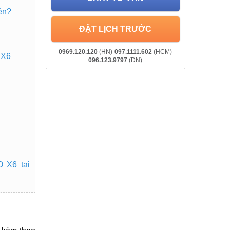
ền?
ĐẶT LỊCH TRƯỚC
0969.120.120
(HN)
097.1111.602
(HCM)
 X6
096.123.9797
(ĐN)
O X6 tại