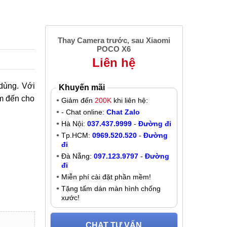
Thay Camera trước, sau Xiaomi
POCO X6
Liên hệ
dùng. Với
Khuyến mãi
em đến cho
Giảm đến
200K
khi liên hệ:
- Chat online:
Chat Zalo
Hà Nội:
037.437.9999
-
Đường đi
Tp.HCM:
0969.520.520
-
Đường
đi
Đà Nẵng:
097.123.9797
-
Đường
đi
Miễn phí cài đặt phần mềm!
Tặng tấm dán màn hình chống
xước!
CHAT TƯ VẤN