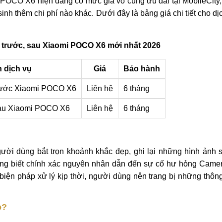
 POCO X6 hiện đang có mức giá vô cùng ưu đãi tại MobileCity
nh thêm chi phí nào khác. Dưới đây là bảng giá chi tiết cho dị
 trước, sau Xiaomi POCO X6 mới nhất 2026
 dịch vụ
Giá
Bảo hành
rước Xiaomi POCO X6
Liên hệ
6 tháng
au Xiaomi POCO X6
Liên hệ
6 tháng
i dùng bắt trọn khoảnh khắc đẹp, ghi lại những hình ảnh s
ng biết chính xác nguyên nhân dẫn đến sự cố hư hỏng Camer
 biện pháp xử lý kịp thời, người dùng nên trang bị những thôn
o?