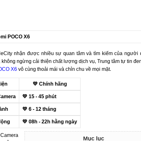
aomi POCO X6
leCity nhận được nhiều sự quan tâm và tìm kiếm của người 
 không ngừng cải thiện chất lượng dịch vụ, Trung tâm tự tin đ
POCO X6
vô cùng thoải mái và chỉn chu về mọi mặt.
kiện
💛 Chính hãng
Camera
💛 15 - 45 phút
ành
💛 6 - 12 tháng
động
💛 08h - 22h hằng ngày
 Camera
Mục lục