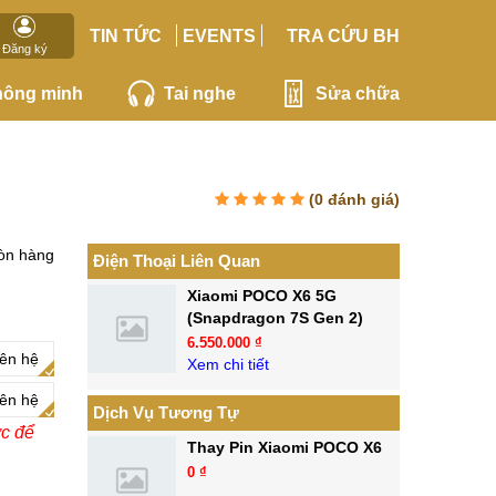
TIN TỨC
EVENTS
TRA CỨU BH
Đăng ký
hông minh
Tai nghe
Sửa chữa
(
0
đánh giá)
òn hàng
Điện Thoại Liên Quan
Xiaomi POCO X6 5G
(Snapdragon 7S Gen 2)
6.550.000 ₫
iên hệ
Xem chi tiết
iên hệ
Dịch Vụ Tương Tự
ớc để
Thay Pin Xiaomi POCO X6
0 ₫