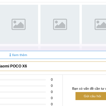
ra điện thoại Xiaomi POCO X6 khi nào?
OCO X6
 người dùng phải đối mặt sau thời gian dài sử dụng Xiaomi
có thể do các tác nhân môi trường hoặc thói quen của người dù
i môi trường ẩm ướt khiến cho hơi nước xâm nhập vào các 
Xem thêm
cao xuống đất, tác động lực quá lớn đã làm ảnh hưởng trực
Xiaomi POCO X6
 Camera, bụi bẩn lâu ngày len lỏi vào dẫn đến tình trạng hư h
0
ng tương thích với hệ điều hành trên Xiaomi POCO X6 làm c
0
động.
Bạn có vấn đề cần tư 
0
Gửi câu hỏi
0
0