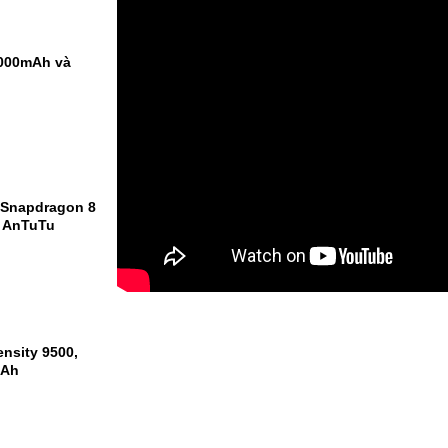
9000mAh và
 Snapdragon 8
m AnTuTu
nsity 9500,
mAh