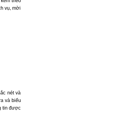
, kèm theo
ch vụ, mời
ắc nét và
a và biểu
g tin được