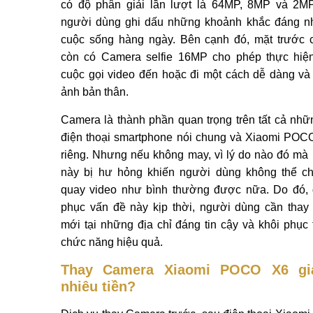
có độ phân giải lần lượt là 64MP, 8MP và 2M
người dùng ghi dấu những khoảnh khắc đáng n
cuộc sống hàng ngày. Bên cạnh đó, mặt trước
còn có Camera selfie 16MP cho phép thực hiệ
cuộc gọi video đến hoặc đi một cách dễ dàng và
ảnh bản thân.
Camera là thành phần quan trọng trên tất cả nhữ
điện thoại smartphone nói chung và Xiaomi POC
riêng. Nhưng nếu không may, vì lý do nào đó mà
này bị hư hỏng khiến người dùng không thể c
quay video như bình thường được nữa. Do đó,
phục vấn đề này kịp thời, người dùng cần tha
mới tại những địa chỉ đáng tin cậy và khôi phục 
chức năng hiệu quả.
Thay Camera Xiaomi POCO X6 gi
nhiêu tiền?