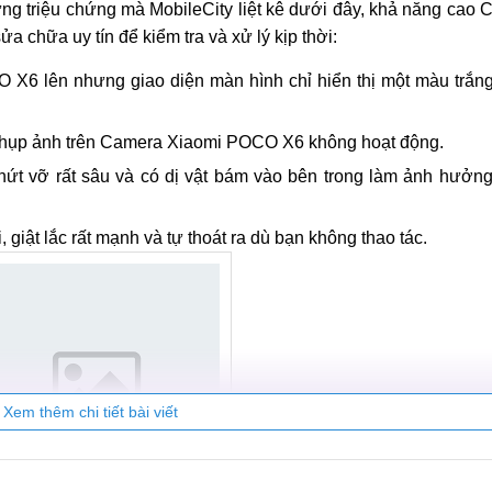
g triệu chứng mà MobileCity liệt kê dưới đây, khả năng cao 
a chữa uy tín để kiểm tra và xử lý kịp thời:
6 lên nhưng giao diện màn hình chỉ hiển thị một màu trắng
 chụp ảnh trên Camera Xiaomi POCO X6 không hoạt động.
nứt vỡ rất sâu và có dị vật bám vào bên trong làm ảnh hưởng
, giật lắc rất mạnh và tự thoát ra dù bạn không thao tác.
Xem thêm chi tiết bài viết