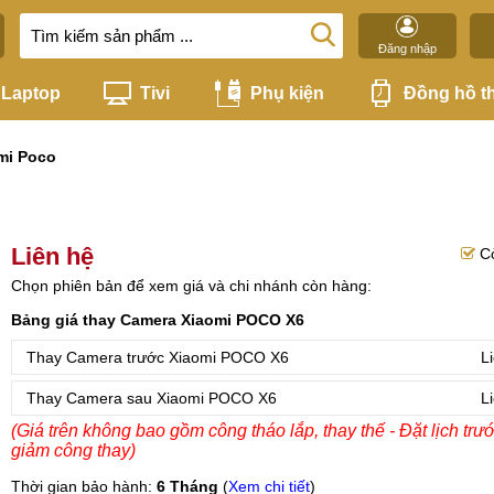
Đăng nhập
Laptop
Tivi
Phụ kiện
Đồng hồ t
mi Poco
Liên hệ
C
Chọn phiên bản để xem giá và chi nhánh còn hàng:
Bảng giá thay Camera Xiaomi POCO X6
Thay Camera trước Xiaomi POCO X6
L
Thay Camera sau Xiaomi POCO X6
L
(Giá trên không bao gồm công tháo lắp, thay thế - Đặt lịch trư
giảm công thay)
Thời gian bảo hành:
6 Tháng
(
Xem chi tiết
)