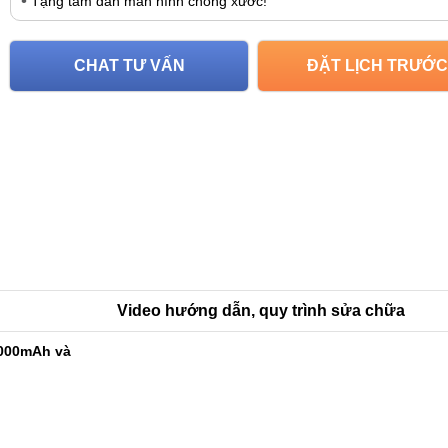
Tặng tấm dán màn hình chống xước!
CHAT TƯ VẤN
ĐẶT LỊCH TRƯỚC
Video hướng dẫn, quy trình sửa chữa
9000mAh và