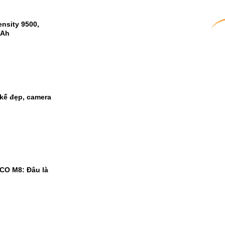
nsity 9500,
mAh
kế đẹp, camera
CO M8: Đâu là