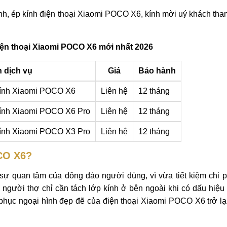
ính, ép kính điện thoại Xiaomi POCO X6, kính mời uý khách th
iện thoại Xiaomi POCO X6 mới nhất 2026
 dịch vụ
Giá
Bảo hành
 kính Xiaomi POCO X6
Liên hệ
12 tháng
kính Xiaomi POCO X6 Pro
Liên hệ
12 tháng
kính Xiaomi POCO X3 Pro
Liên hệ
12 tháng
OCO X6?
 quan tâm của đông đảo người dùng, vì vừa tiết kiệm chi ph
gười thợ chỉ cần tách lớp kính ở bên ngoài khi có dấu hiệu 
 phục ngoại hình đẹp đẽ của điện thoại Xiaomi POCO X6 trở l