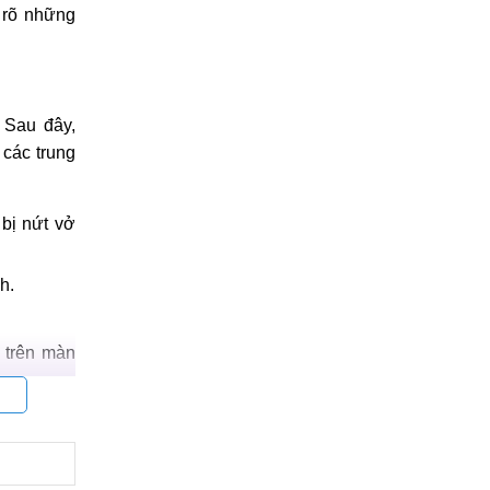
 rõ những
 Sau đây,
 các trung
bị nứt vở
h.
 trên màn