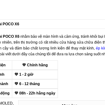
omi POCO X6
mi POCO X6
nhằm bảo vệ màn hình và cảm ứng, tránh khỏi bụi
y nhiên, trên thị trường có rất nhiều cửa hàng sửa chữa điện t
n cậy và đảm bảo chất lượng linh kiện để thay mặt kính,
ép kí
i viết dưới đây của chúng tôi để đưa ra lựa chọn sáng suốt nh
kiện
💛 Chính hãng
ính
💛 1 - 2 giờ
hành
💛 6 - 12 tháng
 động
💛 08h - 22h hằng ngày
AMOLED,