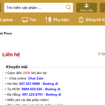
Đăng nhập
Laptop
Tivi
Phụ kiện
Đồng hồ t
mi Poco
Liên hệ
C
Khuyến mãi
Giảm đến
200K
khi liên hệ:
- Chat online:
Chat Zalo
Hà Nội:
037.437.9999
-
Đường đi
Tp.HCM:
0969.520.520
-
Đường đi
Đà Nẵng:
097.123.9797
-
Đường đi
Miễn phí cài đặt phần mềm!