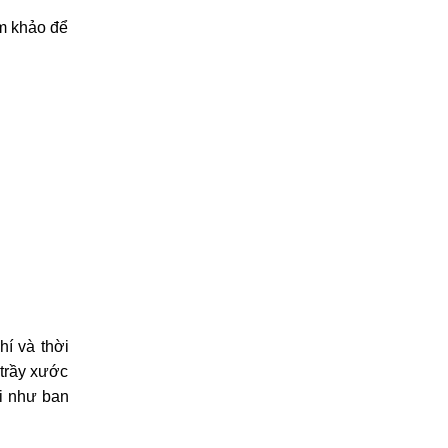
am khảo để
í và thời
trầy xước
ại như ban