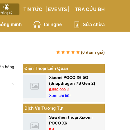
TIN TỨC
EVENTS
TRA CỨU BH
Đăng ký
hông minh
Tai nghe
Sửa chữa
(
0
đánh giá)
òn hàng
Điện Thoại Liên Quan
Xiaomi POCO X6 5G
(Snapdragon 7S Gen 2)
6.550.000 ₫
Xem chi tiết
Dịch Vụ Tương Tự
Sửa điện thoại Xiaomi
POCO X6
0 ₫