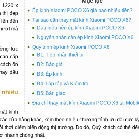
Mục lục
i 1220 x
Ép kính Xiaomi POCO X6 giá bao nhiêu tiền?
 thị đẹp
Tại sao cần thay mặt kính Xiaomi POCO X6?
 lên đến
Dấu hiệu nên ép kính Xiaomi POCO X6
 mượt mà
Nguyên nhân cần ép kính Xiaomi POCO X6
Quy trình ép kính Xiaomi POCO X6
ường lực
B1: Tiếp nhận thiết bị
 cao cấp
 cách ổn
B2: Báo giá
 hay dấu
B3: Ép kính
B4: Lắp ráp và Kiểm tra
nhiêu
B5: Bàn giao
Địa chỉ thay mặt kính Xiaomi POCO X6 tại Mobil
mặt kính
 các cửa hàng khác, kèm theo nhiều chương trình ưu đãi cực k
ỗi thời điểm biến động thị trường. Do đó, Quý khách có thể đến
rợ nhanh chóng nhất.