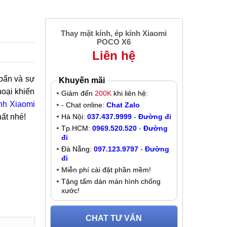
Thay mặt kính, ép kính Xiaomi
POCO X6
Liên hệ
 bẩn và sự
Khuyến mãi
hoại khiến
Giảm đến
200K
khi liên hệ:
nh Xiaomi
- Chat online:
Chat Zalo
ất nhé!
Hà Nội:
037.437.9999
-
Đường đi
Tp.HCM:
0969.520.520
-
Đường
đi
Đà Nẵng:
097.123.9797
-
Đường
đi
Miễn phí cài đặt phần mềm!
Tặng tấm dán màn hình chống
xước!
CHAT TƯ VẤN