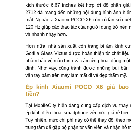
kích thước 6,67 inches kết hợp ới độ phân giả
2712 đã mang đến những nội dung hình ảnh hiển
mắt. Ngoài ra Xiaomi POCO X6 còn có tần số quét
120 Hz giúp các thao tác của người dùng trở nên
và nhanh nhạy hơn.
Hơn nữa, nhà sản xuất còn trang bị ấm kính c
Gorilla Glass Victus được hoàn thiện từ chất liệu
nhằm bảo vệ màn hình và cảm ứng hoạt động một
định. Nhờ vậy, cũng tránh được những bụi bẩn
vân tay bám trên máy làm mất đi vẻ đẹp thẩm mỹ.
Ép kính Xiaomi POCO X6 giá bao 
tiền?
Tại MobileCity hiện đang cung cấp dịch vụ thay 
ép kính điện thoại smartphone với mức giá rẻ hơn
Tuy nhiên, mức chi phí này có thể thay đổi theo m
trung tâm để gặp bộ phận tư vấn viên và nhận hỗ t