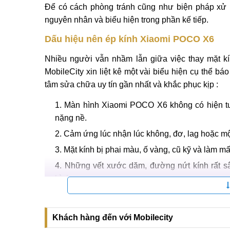
Để có cách phòng tránh cũng như biện pháp xử l
nguyên nhân và biểu hiện trong phần kế tiếp.
Dấu hiệu nên ép kính Xiaomi POCO X6
Nhiều người vẫn nhầm lẫn giữa việc thay mặt kí
MobileCity xin liệt kê một vài biểu hiện cụ thể 
tâm sửa chữa uy tín gần nhất và khắc phục kịp :
Màn hình Xiaomi POCO X6 không có hiện tư
nặng nề.
Cảm ứng lúc nhận lúc không, đơ, lag hoặc một
Mặt kính bị phai màu, ố vàng, cũ kỹ và làm m
Những vết xước dăm, đường nứt kính rất sâ
hình.
Khách hàng đến với Mobilecity
Dấu hiệu nê