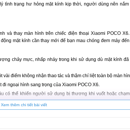
ý tình trạng hư hỏng mặt kính kịp thời, người dùng nên nắm
nh và thay màn hình trên chiếc điện thoại Xiaomi POCO X6.
báo động mặt kính cần thay mới để bạn mau chóng đem máy đến
ợng chảy mực, nhấp nháy trong khi sử dụng dù mặt kính đã 
 vài điểm không nhận thao tác và thậm chí liệt toàn bộ màn hìn
ất đi ngoại hình sang trọng của Xiaomi POCO X6.
u có thể khiến người sử dụng bị thương khi vuốt hoặc chạm
Xem thêm chi tiết bài viết
n ép kính điện thoại Xiaomi POCO X6