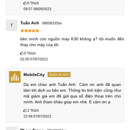
0
Thích
Sửa, Thay Main Xiaomi Redmi K30, K30 Pro
09:57 08/09/2023
Tuấn Anh
08656335xx
T
bên mình còn nguồn máy K30 không ạ? tôi muốn đến 
thay cho máy của tôi
0
Thích
02:00 07/07/2021
MobileCity
Quản trị viên
Dạ em chào anh Tuấn Anh  Cảm ơn anh đã quan 
tâm tới dịch vụ bên em. Thông tin linh kiện cũng như 
mã giảm giá em đã gửi qua số điện thoại trên cho 
mình. Anh tham khảo giúp em nhé. E cảm ơn ạ
2
Thích
22:49 07/07/2021