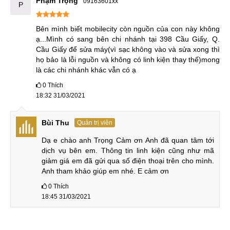
Phạm Trọng
09163601xx
P
Bên mình biết mobilecity còn nguồn của con này không 
ạ...Mình có sang bên chi nhánh tại 398 Cầu Giấy, Q. 
Cầu Giấy để sửa máy(vì sạc không vào và sửa xong thì 
họ bảo là lỗi nguồn và không có linh kiện thay thế)mong 
là các chi nhánh khác vẫn có ạ
0
Thích
18:32 31/03/2021
Bùi Thu
Quản trị viên
Dạ e chào anh Trọng Cảm ơn Anh đã quan tâm tới 
dịch vụ bên em. Thông tin linh kiện cũng như mã 
giảm giá em đã gửi qua số điện thoại trên cho mình. 
Anh tham khảo giúp em nhé. E cảm ơn
0
Thích
18:45 31/03/2021