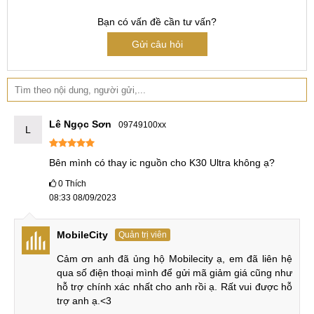
Ép, thay mặt kính Xiaomi Redmi K30, K30 Pro
Bạn có vấn đề cần tư vấn?
Gửi câu hỏi
Thay camera Xiaomi Redmi K30, K30 Pro
Thay pin Xiaomi Redmi K30, K30 Pro
Thay vỏ Xiaomi Redmi K30, K30 Pro
Lê Ngọc Sơn
09749100xx
L
Thay chân sạc Xiaomi Redmi K30, K30 Pro
Thay loa Xiaomi Redmi K30, K30 Pro
Bên mình có thay ic nguồn cho K30 Ultra không ạ?
0
Thích
Thay, sửa wifi Xiaomi Redmi K30, K30 Pro
08:33 08/09/2023
Thay mic Xiaomi Redmi K30, K30 Pro
MobileCity
Quản trị viên
Thay, sửa IC sóng Xiaomi Redmi K30, K30 Pro
Cảm ơn anh đã ủng hộ Mobilecity ạ, em đã liên hệ 
Sửa, Thay ổ sim Xiaomi Redmi K30, K30 Pro
qua số điện thoại mình để gửi mã giảm giá cũng như 
hỗ trợ chính xác nhất cho anh rồi ạ. Rất vui được hỗ 
Sửa, Thay IC nguồn Xiaomi Redmi K30, K30 Pro
trợ anh ạ.<3