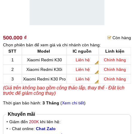
500.000 ₫
Còn hàng
Chọn phiên bản để xem giá và chi nhánh còn hàng:
STT
Model
IC nguồn
Linh kiện
1
Xiaomi Redmi K30
Liên hệ
Chính hãng
2
Xiaomi Redmi K30i
Liên hệ
Chính hãng
3
Xiaomi Redmi K30 Pro
Liên hệ
Chính hãng
(Giá trên không bao gồm công tháo lắp, thay thế - Đặt lịch
trước để giảm công thay)
Thời gian bảo hành:
3 Tháng
(
Xem chi tiết
)
Khuyến mãi
Giảm đến
200K
khi liên hệ:
- Chat online:
Chat Zalo