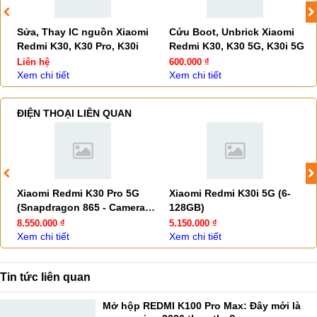
Sửa, Thay IC nguồn Xiaomi
Cứu Boot, Unbrick Xiaomi
Redmi K30, K30 Pro, K30i
Redmi K30, K30 5G, K30i 5G
Liên hệ
600.000 ₫
Xem chi tiết
Xem chi tiết
ĐIỆN THOẠI LIÊN QUAN
Xiaomi Redmi K30 Pro 5G
Xiaomi Redmi K30i 5G (6-
(Snapdragon 865 - Camera
128GB)
Pop-up)
8.550.000 ₫
5.150.000 ₫
Xem chi tiết
Xem chi tiết
Tin tức liên quan
Mở hộp REDMI K100 Pro Max: Đây mới là