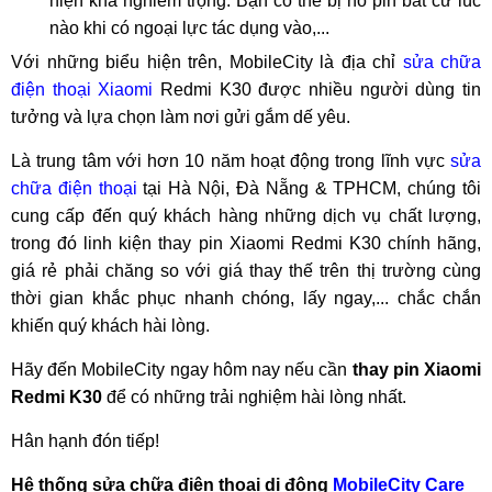
hiện khá nghiêm trọng. Bạn có thể bị nổ pin bất cứ lúc
nào khi có ngoại lực tác dụng vào,...
Với những biểu hiện trên, MobileCity là địa chỉ
sửa chữa
điện thoại Xiaomi
Redmi K30 được nhiều người dùng tin
tưởng và lựa chọn làm nơi gửi gắm dế yêu.
Là trung tâm với hơn 10 năm hoạt động trong lĩnh vực
sửa
chữa điện thoại
tại Hà Nội, Đà Nẵng & TPHCM, chúng tôi
cung cấp đến quý khách hàng những dịch vụ chất lượng,
trong đó linh kiện thay pin Xiaomi Redmi K30 chính hãng,
giá rẻ phải chăng so với giá thay thế trên thị trường cùng
thời gian khắc phục nhanh chóng, lấy ngay,... chắc chắn
khiến quý khách hài lòng.
Hãy đến MobileCity ngay hôm nay nếu cần
thay pin Xiaomi
Redmi K30
để có những trải nghiệm hài lòng nhất.
Hân hạnh đón tiếp!
Hệ thống sửa chữa điện thoại di động
MobileCity Care