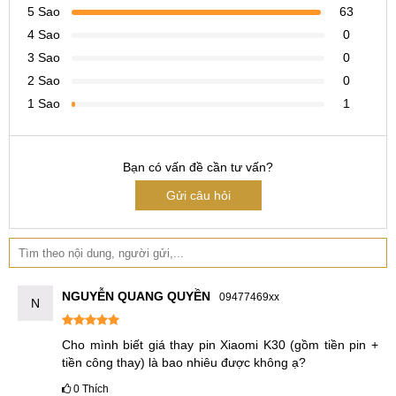
5 Sao
63
4 Sao
0
3 Sao
0
2 Sao
0
1 Sao
1
Bạn có vấn đề cần tư vấn?
Gửi câu hỏi
NGUYỄN QUANG QUYỀN
09477469xx
N
Cho mình biết giá thay pin Xiaomi K30 (gồm tiền pin + 
tiền công thay) là bao nhiêu được không ạ?
0
Thích