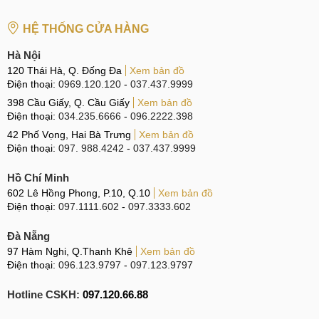
HỆ THỐNG CỬA HÀNG
Hà Nội
120 Thái Hà, Q. Đống Đa
Xem bản đồ
Điện thoại:
0969.120.120
-
037.437.9999
398 Cầu Giấy, Q. Cầu Giấy
Xem bản đồ
Điện thoại:
034.235.6666
-
096.2222.398
42 Phố Vọng, Hai Bà Trưng
Xem bản đồ
Điện thoại:
097. 988.4242
-
037.437.9999
Hồ Chí Minh
602 Lê Hồng Phong, P.10, Q.10
Xem bản đồ
Điện thoại:
097.1111.602
-
097.3333.602
Đà Nẵng
97 Hàm Nghi, Q.Thanh Khê
Xem bản đồ
Điện thoại:
096.123.9797
-
097.123.9797
Hotline CSKH:
097.120.66.88