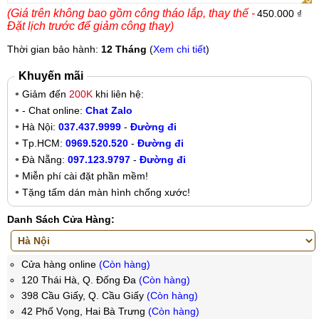
(Giá trên không bao gồm công tháo lắp, thay thế -
450.000 ₫
Đặt lịch trước để giảm công thay)
Thời gian bảo hành:
12 Tháng
(
Xem chi tiết
)
Khuyến mãi
Giảm đến
200K
khi liên hệ:
- Chat online:
Chat Zalo
Hà Nội:
037.437.9999
-
Đường đi
Tp.HCM:
0969.520.520
-
Đường đi
Đà Nẵng:
097.123.9797
-
Đường đi
Miễn phí cài đặt phần mềm!
Tặng tấm dán màn hình chống xước!
Danh Sách Cửa Hàng:
Cửa hàng online
(Còn hàng)
120 Thái Hà, Q. Đống Đa
(Còn hàng)
398 Cầu Giấy, Q. Cầu Giấy
(Còn hàng)
42 Phố Vọng, Hai Bà Trưng
(Còn hàng)