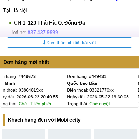
Tại Hà Nội
CN 1:
120 Thái Hà, Q. Đống Đa
Hotline:
037.437.9999
Xem thêm chi tiết bài viết
CN 2:
398 Cầu Giấy, Q. Cầu Giấy
Hotline:
096.2222.398
Đơn hàng mới nhất
CN 3:
42 Phố Vọng, Hai Bà Trưng
Hotline:
Đơn hàng:
#448977
0338.424242
Đơn hàng:
#448634
Nguyễn Văn Nguyên
Anh Hiếu
Tại TP Hồ Chí Minh
Điện thoại: 08141163xx
Điện thoại: 09451454xx
Ngày đặt: 2026-03-19 22:14:35
Ngày đặt: 2026-01-20 22:36:04
CN 4:
123 Trần Quang Khải, Quận 1
Trạng thái:
Chờ LT lên phiếu
Trạng thái:
Chờ LT lên phiếu
Hotline:
0969.520.520
Khách hàng đến với Mobilecity
CN 5:
602 Lê Hồng Phong, Quận 10
Hotline:
097.3333.602