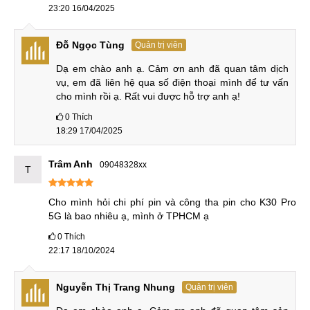
23:20 16/04/2025
Đỗ Ngọc Tùng
Quản trị viên
Dạ em chào anh ạ. Cảm ơn anh đã quan tâm dịch 
vụ, em đã liên hệ qua số điện thoại mình để tư vấn 
cho mình rồi ạ. Rất vui được hỗ trợ anh ạ!
0
Thích
18:29 17/04/2025
Trâm Anh
09048328xx
T
Cho mình hỏi chi phí pin và công tha pin cho K30 Pro 
5G là bao nhiêu ạ, mình ở TPHCM ạ
0
Thích
22:17 18/10/2024
Nguyễn Thị Trang Nhung
Quản trị viên