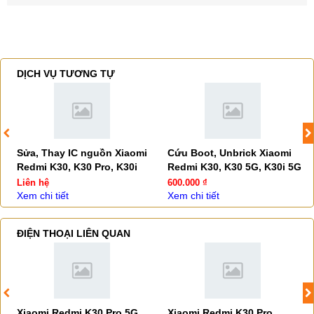
DỊCH VỤ TƯƠNG TỰ
Sửa, Thay IC nguồn Xiaomi
Cứu Boot, Unbrick Xiaomi
Redmi K30, K30 Pro, K30i
Redmi K30, K30 5G, K30i 5G
Liên hệ
600.000 ₫
Xem chi tiết
Xem chi tiết
ĐIỆN THOẠI LIÊN QUAN
Xiaomi Redmi K30 Pro 5G
Xiaomi Redmi K30 Pro