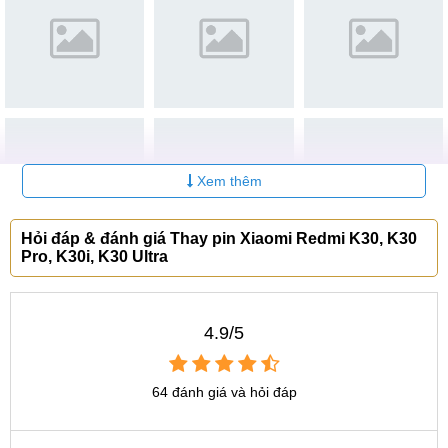
Tại Đà Nẵng
CN 6:
97 Hàm Nghi, Q.Thanh Khê
Hotline:
097.123.9797
Tìm kiếm liên quan:
Giá pin Xiaomi Redmi K30 Pro Zoom Edition
Xem thêm
Thay pin Xiaomi Redmi K30 Pro Zoom Edition chính
hãng
Hỏi đáp & đánh giá Thay pin Xiaomi Redmi K30, K30
Pro, K30i, K30 Ultra
thay pin Xiaomi Redmi K30 Ultra lấy ngay
thay pin Xiaomi Redmi K30i giá bao nhiêu
4.9/5
64 đánh giá và hỏi đáp