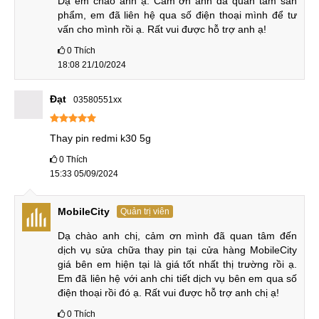
Dạ em chào anh ạ. Cảm ơn anh đã quan tâm sản 
phẩm, em đã liên hệ qua số điện thoại mình để tư 
vấn cho mình rồi ạ. Rất vui được hỗ trợ anh ạ!
0
Thích
18:08 21/10/2024
Đạt
03580551xx
Thay pin redmi k30 5g
0
Thích
15:33 05/09/2024
MobileCity
Quản trị viên
Dạ chào anh chị, cảm ơn mình đã quan tâm đến 
dịch vụ sửa chữa thay pin tại cửa hàng MobileCity 
giá bên em hiện tại là giá tốt nhất thị trường rồi ạ. 
Em đã liên hệ với anh chi tiết dịch vụ bên em qua số 
điện thoại rồi đó ạ. Rất vui được hỗ trợ anh chị ạ!
0
Thích