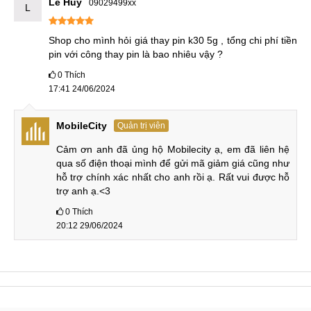
Lê Huy
09029499xx
L
Shop cho mình hỏi giá thay pin k30 5g , tổng chi phí tiền 
pin với công thay pin là bao nhiêu vậy ?
0
Thích
17:41 24/06/2024
MobileCity
Quản trị viên
Cảm ơn anh đã ủng hộ Mobilecity ạ, em đã liên hệ 
qua số điện thoại mình để gửi mã giảm giá cũng như 
hỗ trợ chính xác nhất cho anh rồi ạ. Rất vui được hỗ 
trợ anh ạ.<3
0
Thích
20:12 29/06/2024