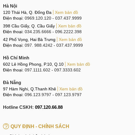
Hà Nội
120 Thái Hà, Q. Đống Đa
Xem bản đồ
Điện thoại:
0969.120.120
-
037.437.9999
398 Cầu Giấy, Q. Cầu Giấy
Xem bản đồ
Điện thoại:
034.235.6666
-
096.2222.398
42 Phố Vọng, Hai Bà Trưng
Xem bản đồ
Điện thoại:
097. 988.4242
-
037.437.9999
Hồ Chí Minh
602 Lê Hồng Phong, P.10, Q.10
Xem bản đồ
Điện thoại:
097.1111.602
-
097.3333.602
Đà Nẵng
97 Hàm Nghi, Q.Thanh Khê
Xem bản đồ
Điện thoại:
096.123.9797
-
097.123.9797
Hotline CSKH:
097.120.66.88
QUY ĐỊNH - CHÍNH SÁCH