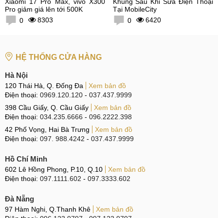
Xiaomi 17 Pro Max, vivo X300
Khủng Sau Khi Sửa Điện Thoại
Pro giảm giá lên tới 500K
Tại MobileCity
8303
6420
0
0
HỆ THỐNG CỬA HÀNG
Hà Nội
120 Thái Hà, Q. Đống Đa
Xem bản đồ
Điện thoại:
0969.120.120
-
037.437.9999
398 Cầu Giấy, Q. Cầu Giấy
Xem bản đồ
Điện thoại:
034.235.6666
-
096.2222.398
42 Phố Vọng, Hai Bà Trưng
Xem bản đồ
Điện thoại:
097. 988.4242
-
037.437.9999
Hồ Chí Minh
602 Lê Hồng Phong, P.10, Q.10
Xem bản đồ
Điện thoại:
097.1111.602
-
097.3333.602
Đà Nẵng
97 Hàm Nghi, Q.Thanh Khê
Xem bản đồ