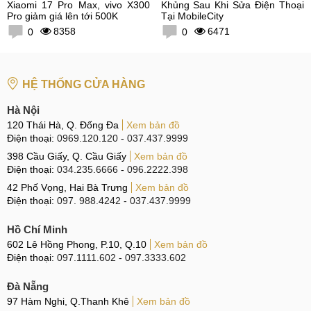
Xiaomi 17 Pro Max, vivo X300
Khủng Sau Khi Sửa Điện Thoại
Pro giảm giá lên tới 500K
Tại MobileCity
8358
6471
0
0
HỆ THỐNG CỬA HÀNG
Hà Nội
120 Thái Hà, Q. Đống Đa
Xem bản đồ
Điện thoại:
0969.120.120
-
037.437.9999
398 Cầu Giấy, Q. Cầu Giấy
Xem bản đồ
Điện thoại:
034.235.6666
-
096.2222.398
42 Phố Vọng, Hai Bà Trưng
Xem bản đồ
Điện thoại:
097. 988.4242
-
037.437.9999
Hồ Chí Minh
602 Lê Hồng Phong, P.10, Q.10
Xem bản đồ
Điện thoại:
097.1111.602
-
097.3333.602
Đà Nẵng
97 Hàm Nghi, Q.Thanh Khê
Xem bản đồ