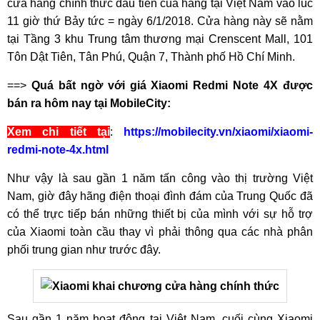
cửa hàng chính thức đầu tiên của hãng tại Việt Nam vào lúc
11 giờ thứ Bảy tức = ngày 6/1/2018. Cửa hàng này sẽ nằm
tại Tầng 3 khu Trung tâm thương mại Crenscent Mall, 101
Tôn Dật Tiên, Tân Phú, Quận 7, Thành phố Hồ Chí Minh.
==>
Quá bất ngờ với giá Xiaomi Redmi Note 4X được
bán ra hôm nay tại MobileCity:
Xem chi tiết tại
:
https://mobilecity.vn/xiaomi/xiaomi-
redmi-note-4x.html
Như vậy là sau gần 1 năm tấn công vào thị trường Việt
Nam, giờ đây hãng điện thoại đình đám của Trung Quốc đã
có thể trực tiếp bán những thiết bị của mình với sự hỗ trợ
của Xiaomi toàn cầu thay vì phải thông qua các nhà phân
phối trung gian như trước đây.
Sau gần 1 năm hoạt động tại Việt Nam, cuối cùng Xiaomi