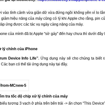
 vào tình cảnh vừa giận dữ vừa đứng ngồi không yên vì lo lắ
m giảm hiệu năng của máy cũng có lý khi Apple cho rằng, pin c
đáp ứng được các tác vụ ngày càng nặng của máy.
hone của mình đã bị Apple “sờ gáy” đến hay chưa thì dưới đây 
ử lý chính của iPhone
rum Device Info Life”
. Ứng dụng này sẽ cho chúng ta biết r
 Các bạn có thể tải ứng dụng này tại đây.
iểm tra tốc độ chip xử lý chính của máy
ểu tượng 3 vạch ở phía trên bên trái -> ấn chọn “This Device”