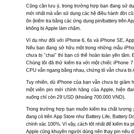
Cũng cần lưu ý, trong trường hợp bạn đang sử d
mới nhất mà vẫn sử dụng các hệ điều hành đời cũ
ổn (kiểm tra bằng các ứng dụng pin/battery trên A
không bị Apple làm chậm.
Ví dụ như đối với iPhone 6, 6s và iPhone SE, Ap
Nếu bạn đang sở hữu một trong những mẫu iPhon
chưa bị "chai" thì bạn có thể hoàn toàn yên tâm. 
Chúng tôi đã thử kiểm tra với một chiếc iPhone 7
CPU vẫn ngang bằng nhau, chứng tỏ vẫn chưa bị 
Tuy nhiên, dù iPhone của bạn vẫn chưa bị giảm h
một viên pin mới chính hãng của Apple, hiện đa
xuống chỉ còn 29 USD (khoảng 700.000 VND).
Trong trường hợp bạn muốn kiểm tra chất lượng p
đang có trên App Store như Battery Life, Battery
chính xác 100%. Vì vậy, cách tốt nhất để kiểm tra 
Apple cũng khuyên người dùng nên thay pin nếu 