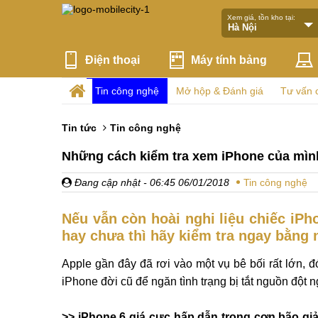
Xem giá, tồn kho tại:
Điện thoại
Máy tính bảng
Tin công nghệ
Mở hộp & Đánh giá
Tư vấn 
Tin tức
Tin công nghệ
Những cách kiểm tra xem iPhone của mìn
Đang cập nhật
- 06:45 06/01/2018
Tin công nghệ
Nếu vẫn còn hoài nghi liệu chiếc iPh
hay chưa thì hãy kiểm tra ngay bằng
Apple gần đây đã rơi vào một vụ bê bối rất lớn, 
iPhone đời cũ để ngăn tình trạng bị tắt nguồn đột n
>> iPhone 6 giá cực hấp dẫn trong cơn bão giả