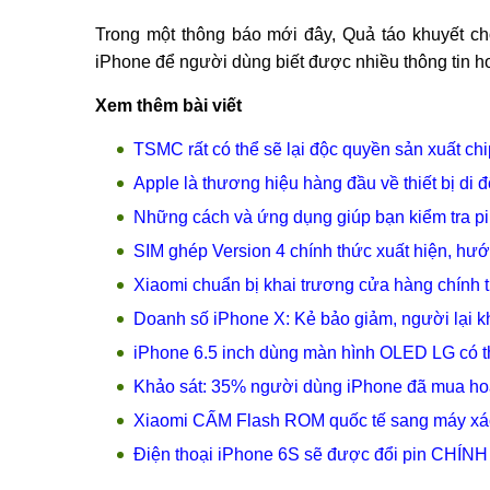
Trong một thông báo mới đây, Quả táo khuyết ch
iPhone để người dùng biết được nhiều thông tin hơ
Xem thêm bài viết
TSMC rất có thể sẽ lại độc quyền sản xuất ch
Apple là thương hiệu hàng đầu về thiết bị di 
Những cách và ứng dụng giúp bạn kiểm tra pi
SIM ghép Version 4 chính thức xuất hiện, hướ
Xiaomi chuẩn bị khai trương cửa hàng chính t
Doanh số iPhone X: Kẻ bảo giảm, người lại k
iPhone 6.5 inch dùng màn hình OLED LG có th
Khảo sát: 35% người dùng iPhone đã mua ho
Xiaomi CẤM Flash ROM quốc tế sang máy xác
Điện thoại iPhone 6S sẽ được đổi pin CHÍN