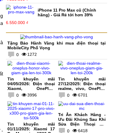
iPhone 11 Pro Max cũ (Chính
hãng) - Giá Rẻ tới hơn 39%
ng
6.550.000 ₫
ủa
là
Tặng Bảo Hành Vàng khi mua điện thoại tại
MobileCity Phố Vọng
1272
0
ất
Tin khuyến mãi
Tin khuyến mãi
04/05/2026: Điện thoại
27/12/2025: Điện thoại
Xiaomi, OnePlus,
realme, vivo, OnePlus
HONOR, vivo giảm giá
giảm giá lên tới 200K
3996
6701
0
0
lên tới 300K
Tri Ân Khách Hàng -
Ưu Đãi Khủng Sau Khi
Tin khuyến mãi
Sửa Điện Thoại Tại
01/11/2025: Xiaomi 17
MobileCity
 -
6418
0