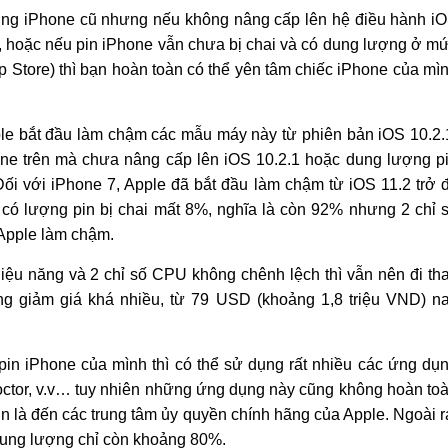
ụng iPhone cũ nhưng nếu không nâng cấp lên hệ điều hành i
, hoặc nếu pin iPhone vẫn chưa bị chai và có dung lượng ở m
pp Store) thì bạn hoàn toàn có thể yên tâm chiếc iPhone của mì
ple bắt đầu làm chậm các mẫu máy này từ phiên bản iOS 10.2.
e trên mà chưa nâng cấp lên iOS 10.2.1 hoặc dung lượng p
Đối với iPhone 7, Apple đã bắt đầu làm chậm từ iOS 11.2 trở đ
 có lượng pin bị chai mất 8%, nghĩa là còn 92% nhưng 2 chỉ 
Apple làm chậm.
iệu năng và 2 chỉ số CPU không chênh lệch thì vẫn nên đi th
ng giảm giá khá nhiều, từ 79 USD (khoảng 1,8 triệu VND) n
in iPhone của mình thì có thể sử dụng rất nhiều các ứng dụ
 Doctor, v.v… tuy nhiên những ứng dụng này cũng không hoàn to
pin là đến các trung tâm ủy quyền chính hãng của Apple. Ngoài r
dung lượng chỉ còn khoảng 80%.