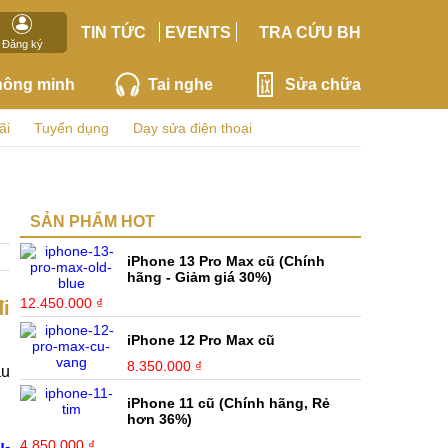
TIN TỨC
EVENTS
TRA CỨU BH
Đăng ký
hông minh
Tai nghe
Sửa chữa
ãi
Tuyển dụng
Dạy sửa điện thoại
SẢN PHẨM HOT
iPhone 13 Pro Max cũ (Chính
hãng - Giảm giá 30%)
12.450.000 ₫
đi
iPhone 12 Pro Max cũ
8.350.000 ₫
ẫu
iPhone 11 cũ (Chính hãng, Rẻ
hơn 36%)
4.850.000 ₫
u-