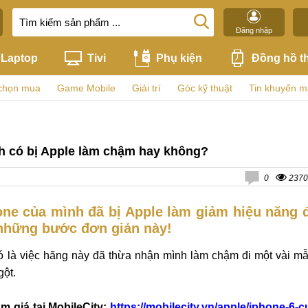
Đăng nhập
Laptop
Tivi
Phụ kiện
Đồng hồ t
chọn mua
Game Mobile
Giải trí
Góc kỹ thuật
Tin khuyến m
h có bị Apple làm chậm hay không?
0
2370
one của mình đã bị Apple làm giảm hiệu năng 
 những bước đơn giản này!
đó là việc hãng này đã thừa nhận mình làm chậm đi một vài m
gột.
m giá tại MobileCity:
https://mobilecity.vn/apple/iphone-6-c