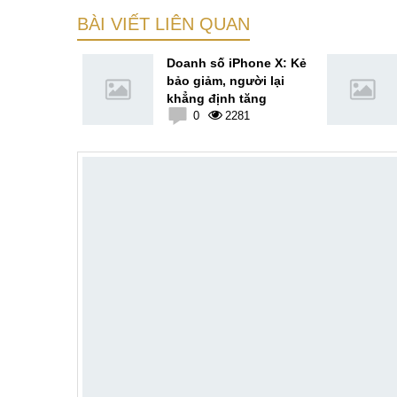
BÀI VIẾT LIÊN QUAN
ỉ uy tín
Doanh số iPhone X: Kẻ
pin cho
bảo giảm, người lại
ức giá tốt
khẳng định tăng
2
0
2281