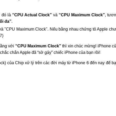
, đó là
“CPU Actual Clock”
và
“CPU Maximum Clock”
, tươ
ối đa”
.
" và "CPU Maximum Clock". Nếu bằng nhau chứng tỏ Apple ch
7)
bằng với
“CPU Maximum Clock”
thì xin chúc mừng! iPhone c
chắc chắn Apple đã “sờ gáy” chiếc iPhone của bạn rồi!
k) của Chip xử lý trên các đời máy từ iPhone 6 đến nay để b