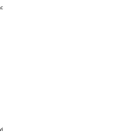
ặc
vi