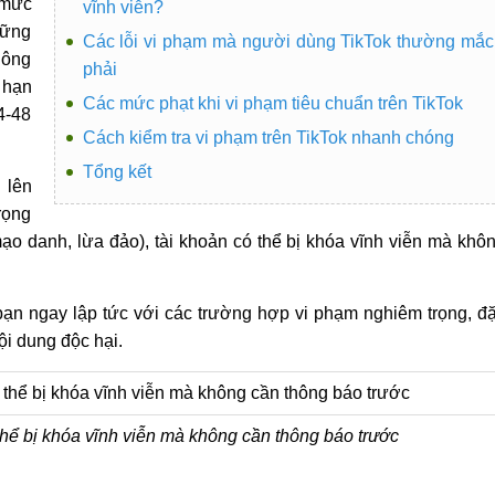
 mức
vĩnh viễn?
hững
Các lỗi vi phạm mà người dùng TikTok thường mắc
hông
phải
 hạn
Các mức phạt khi vi phạm tiêu chuẩn trên TikTok
4-48
Cách kiểm tra vi phạm trên TikTok nhanh chóng
Tổng kết
 lên
rọng
mạo danh, lừa đảo), tài khoản có thể bị khóa vĩnh viễn mà khô
bạn ngay lập tức với các trường hợp vi phạm nghiêm trọng, đ
ội dung độc hại.
 thể bị khóa vĩnh viễn mà không cần thông báo trước