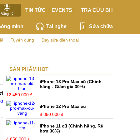
TIN TỨC
EVENTS
TRA CỨU BH
Đăng ký
hông minh
Tai nghe
Sửa chữa
ãi
Tuyển dụng
Dạy sửa điện thoại
SẢN PHẨM HOT
iPhone 13 Pro Max cũ (Chính
hãng - Giảm giá 30%)
ới
12.450.000 ₫
ao
iPhone 12 Pro Max cũ
8.350.000 ₫
iPhone 11 cũ (Chính hãng, Rẻ
hơn 36%)
4.850.000 ₫