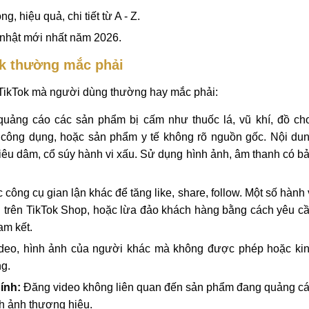
, hiệu quả, chi tiết từ A - Z.
nhật mới nhất năm 2026.
ok thường mắc phải
 TikTok mà người dùng thường hay mắc phải:
uảng cáo các sản phẩm bị cấm như thuốc lá, vũ khí, đồ ch
công dụng, hoặc sản phẩm y tế không rõ nguồn gốc. Nội du
iêu dâm, cổ súy hành vi xấu. Sử dụng hình ảnh, âm thanh có b
công cụ gian lận khác để tăng like, share, follow. Một số hành 
g trên TikTok Shop, hoặc lừa đảo khách hàng bằng cách yêu c
am kết.
eo, hình ảnh của người khác mà không được phép hoặc ki
g.
ính:
Đăng video không liên quan đến sản phẩm đang quảng c
nh ảnh thương hiệu.