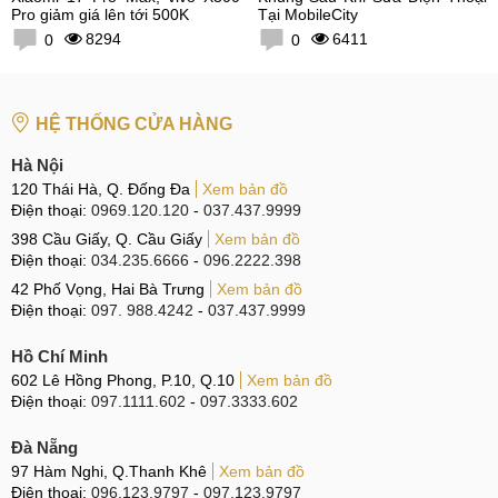
Pro giảm giá lên tới 500K
Tại MobileCity
8294
6411
0
0
HỆ THỐNG CỬA HÀNG
Hà Nội
120 Thái Hà, Q. Đống Đa
Xem bản đồ
Điện thoại:
0969.120.120
-
037.437.9999
398 Cầu Giấy, Q. Cầu Giấy
Xem bản đồ
Điện thoại:
034.235.6666
-
096.2222.398
42 Phố Vọng, Hai Bà Trưng
Xem bản đồ
Điện thoại:
097. 988.4242
-
037.437.9999
Hồ Chí Minh
602 Lê Hồng Phong, P.10, Q.10
Xem bản đồ
Điện thoại:
097.1111.602
-
097.3333.602
Đà Nẵng
97 Hàm Nghi, Q.Thanh Khê
Xem bản đồ
Điện thoại:
096.123.9797
-
097.123.9797