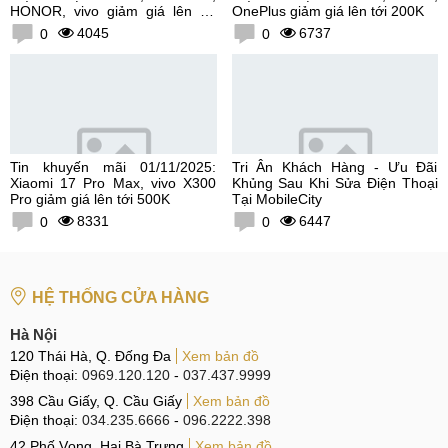
HONOR, vivo giảm giá lên tới
OnePlus giảm giá lên tới 200K
300K
4045
6737
0
0
Tin khuyến mãi 01/11/2025:
Tri Ân Khách Hàng - Ưu Đãi
Xiaomi 17 Pro Max, vivo X300
Khủng Sau Khi Sửa Điện Thoại
Pro giảm giá lên tới 500K
Tại MobileCity
8331
6447
0
0
HỆ THỐNG CỬA HÀNG
Hà Nội
120 Thái Hà, Q. Đống Đa
Xem bản đồ
Điện thoại:
0969.120.120
-
037.437.9999
398 Cầu Giấy, Q. Cầu Giấy
Xem bản đồ
Điện thoại:
034.235.6666
-
096.2222.398
42 Phố Vọng, Hai Bà Trưng
Xem bản đồ