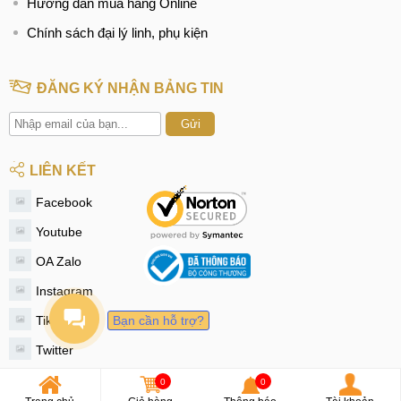
Hướng dẫn mua hàng Online
Chính sách đại lý linh, phụ kiện
ĐĂNG KÝ NHẬN BẢNG TIN
Gửi
LIÊN KẾT
Facebook
Youtube
OA Zalo
Instagram
Tiktok
Bạn cần hỗ trợ?
Twitter
0
0
© 2020 - MobileCity