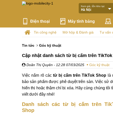
Xem giá, tồn kho tại:
Điện thoại
Máy tính bảng
Tin công nghệ
Mở hộp & Đánh giá
Tư vấn 
Tin tức
Góc kỹ thuật
Cập nhật danh sách từ bị cấm trên TikTo
Doãn Thị Quyên
- 12:28 07/03/2025
Góc kỹ thuật
Việc nắm rõ các
từ bị cấm trên TikTok Shop
là 
bảo sản phẩm được phê duyệt trên sàn. Việc sử d
hiển thị hoặc thậm chí bị xóa. Hãy cùng chúng tôi
viết dưới đây nhé!
Danh sách các từ bị cấm trên Tik
Shop