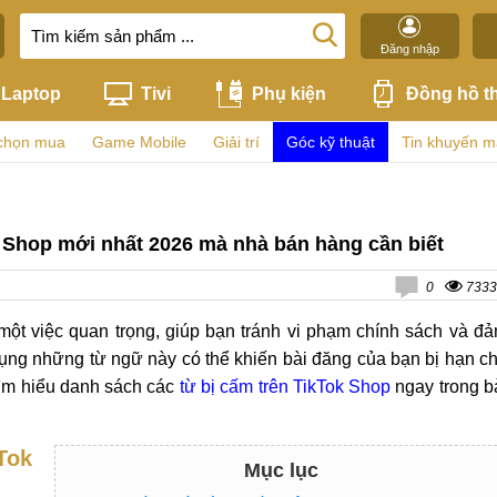
Đăng nhập
Laptop
Tivi
Phụ kiện
Đồng hồ t
chọn mua
Game Mobile
Giải trí
Góc kỹ thuật
Tin khuyến m
k Shop mới nhất 2026 mà nhà bán hàng cần biết
0
7333
một việc quan trọng, giúp bạn tránh vi phạm chính sách và đ
ụng những từ ngữ này có thể khiến bài đăng của bạn bị hạn c
 tìm hiểu danh sách các
từ bị cấm trên TikTok Shop
ngay trong b
Tok
Mục lục