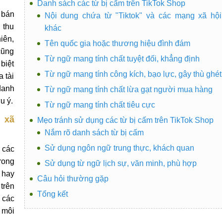
Danh sách các từ bị cấm trên TikTok Shop
 bán
Nội dung chứa từ "Tiktok" và các mạng xã hội
 thu
khác
iên,
Tên quốc gia hoặc thương hiệu đình đám
cũng
Từ ngữ mang tính chất tuyệt đối, khẳng định
biệt
Từ ngữ mang tính công kích, bạo lực, gây thù ghét
a tài
danh
Từ ngữ mang tính chất lừa gạt người mua hàng
u ý.
Từ ngữ mang tính chất tiêu cực
 xã
Mẹo tránh sử dụng các từ bị cấm trên TikTok Shop
Nắm rõ danh sách từ bị cấm
Sử dụng ngôn ngữ trung thực, khách quan
 các
rong
Sử dụng từ ngữ lịch sự, văn minh, phù hợp
 hay
Câu hỏi thường gặp
trên
Tổng kết
 các
 môi