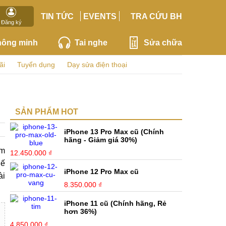
TIN TỨC
EVENTS
TRA CỨU BH
Đăng ký
hông minh
Tai nghe
Sửa chữa
ãi
Tuyển dụng
Dạy sửa điện thoại
SẢN PHẨM HOT
iPhone 13 Pro Max cũ (Chính
hãng - Giảm giá 30%)
ảm
12.450.000 ₫
hế
iPhone 12 Pro Max cũ
ài
8.350.000 ₫
iPhone 11 cũ (Chính hãng, Rẻ
hơn 36%)
4.850.000 ₫