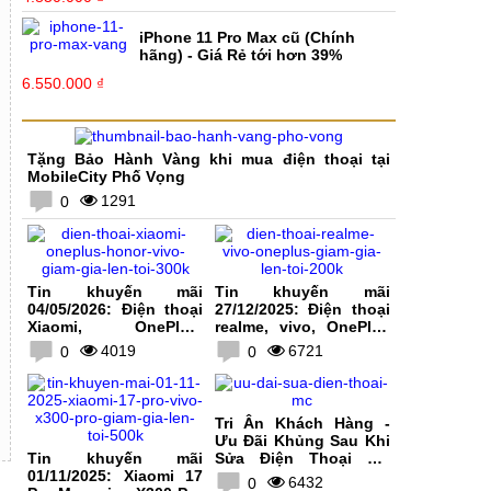
iPhone 11 Pro Max cũ (Chính
hãng) - Giá Rẻ tới hơn 39%
6.550.000 ₫
Tặng Bảo Hành Vàng khi mua điện thoại tại
MobileCity Phố Vọng
1291
0
Tin khuyến mãi
Tin khuyến mãi
04/05/2026: Điện thoại
27/12/2025: Điện thoại
Xiaomi, OnePlus,
realme, vivo, OnePlus
HONOR, vivo giảm giá
giảm giá lên tới 200K
4019
6721
0
0
lên tới 300K
Tri Ân Khách Hàng -
Ưu Đãi Khủng Sau Khi
Tin khuyến mãi
Sửa Điện Thoại Tại
01/11/2025: Xiaomi 17
MobileCity
6432
0