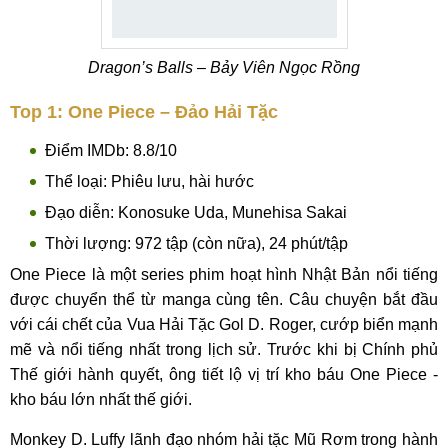
Dragon’s Balls – Bảy Viên Ngọc Rồng
Top 1: One Piece – Đảo Hải Tặc
Điểm IMDb: 8.8/10
Thể loại: Phiêu lưu, hài hước
Đạo diễn: Konosuke Uda, Munehisa Sakai
Thời lượng: 972 tập (còn nữa), 24 phút/tập
One Piece là một series phim hoạt hình Nhật Bản nổi tiếng
được chuyển thể từ manga cùng tên. Câu chuyện bắt đầu
với cái chết của Vua Hải Tặc Gol D. Roger, cướp biển mạnh
mẽ và nổi tiếng nhất trong lịch sử. Trước khi bị Chính phủ
Thế giới hành quyết, ông tiết lộ vị trí kho báu One Piece -
kho báu lớn nhất thế giới.
Monkey D. Luffy lãnh đạo nhóm hải tặc Mũ Rơm trong hành