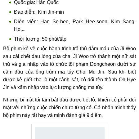
Quốc gia: Hàn Quốc
Đạo diễn: Kim Jin-min
Diễn viên: Han So-hee, Park Hee-soon, Kim Sang-
Ho,...
Thời lượng: 50 phút/tập
Bộ phim kể về cuộc hành trình trả thù đẫm máu của Ji Woo
sau cái chết đau lòng của cha. Ji Woo trở thành một nữ sát
thủ và gia nhập vào tổ chức tội phạm Dongcheon dưới sự
cầm đầu của ông trùm ma túy Choi Mu Jin. Sau khi biết
được kẻ giết cha là một cảnh sát, cô đổi tên thành Oh Hye
Jin và xâm nhập vào lực lượng chống ma túy.
Những bí mật tối tăm bắt đầu được tiết lộ, khiến cô phải đối
mặt với những cuộc chiến chưa từng có. Cá nhân mình thấy
bộ phim này rất hay và mình đánh giá 9 điểm.