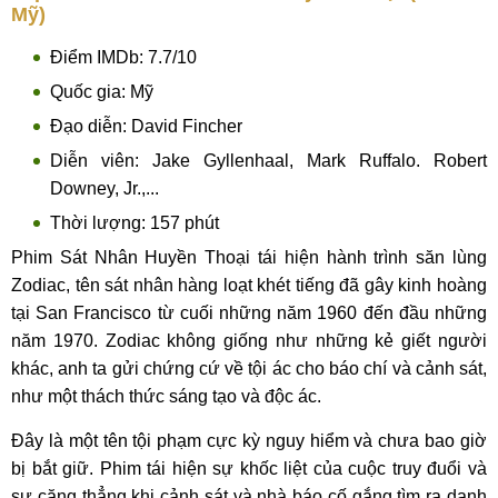
Mỹ)
Điểm IMDb: 7.7/10
Quốc gia: Mỹ
Đạo diễn: David Fincher
Diễn viên: Jake Gyllenhaal, Mark Ruffalo. Robert
Downey, Jr.,...
Thời lượng: 157 phút
Phim Sát Nhân Huyền Thoại tái hiện hành trình săn lùng
Zodiac, tên sát nhân hàng loạt khét tiếng đã gây kinh hoàng
tại San Francisco từ cuối những năm 1960 đến đầu những
năm 1970. Zodiac không giống như những kẻ giết người
khác, anh ta gửi chứng cứ về tội ác cho báo chí và cảnh sát,
như một thách thức sáng tạo và độc ác.
Đây là một tên tội phạm cực kỳ nguy hiểm và chưa bao giờ
bị bắt giữ. Phim tái hiện sự khốc liệt của cuộc truy đuổi và
sự căng thẳng khi cảnh sát và nhà báo cố gắng tìm ra danh