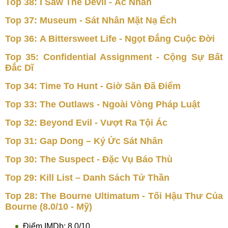
Top 38: I Saw The Devil - Ác Nhân
Top 37: Museum - Sát Nhân Mặt Nạ Ếch
Top 36: A Bittersweet Life - Ngọt Đắng Cuộc Đời
Top 35: Confidential Assignment - Cộng Sự Bất
Đắc Dĩ
Top 34: Time To Hunt - Giờ Săn Đã Điểm
Top 33: The Outlaws - Ngoài Vòng Pháp Luật
Top 32: Beyond Evil - Vượt Ra Tội Ác
Top 31: Gap Dong – Ký Ức Sát Nhân
Top 30: The Suspect - Đặc Vụ Báo Thù
Top 29: Kill List – Danh Sách Tử Thần
Top 28: The Bourne Ultimatum - Tối Hậu Thư Của
Bourne (8.0/10 - Mỹ)
Điểm IMDb: 8.0/10