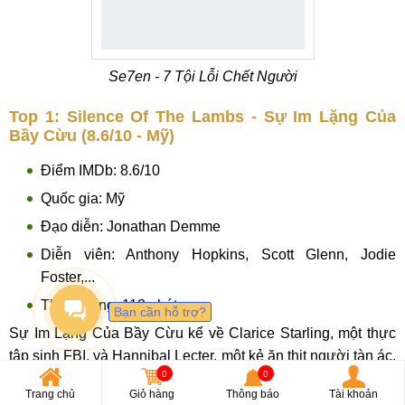
Se7en - 7 Tội Lỗi Chết Người
Top 1: Silence Of The Lambs - Sự Im Lặng Của
Bầy Cừu (8.6/10 - Mỹ)
Điểm IMDb: 8.6/10
Quốc gia: Mỹ
Đạo diễn: Jonathan Demme
Diễn viên: Anthony Hopkins, Scott Glenn, Jodie
Foster,...
Thời lượng: 118 phút
Bạn cần hỗ trợ?
Sự Im Lặng Của Bầy Cừu kể về Clarice Starling, một thực
tập sinh FBI, và Hannibal Lecter, một kẻ ăn thịt người tàn ác.
0
0
Clarice tới gặp Hannibal trong phòng giam với hy vọng hắn
Trang chủ
Giỏ hàng
Thông báo
Tài khoản
sẽ hợp tác để bắt tên sát nhân Buffalo Bill, người đã bắt cóc