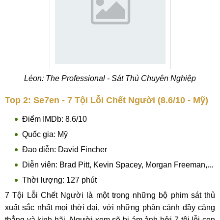
Léon: The Professional - Sát Thủ Chuyên Nghiệp
Top 2: Se7en - 7 Tội Lỗi Chết Người (8.6/10 - Mỹ)
Điểm IMDb: 8.6/10
Quốc gia: Mỹ
Đạo diễn: David Fincher
Diễn viên: Brad Pitt, Kevin Spacey, Morgan Freeman,...
Thời lượng: 127 phút
7 Tội Lỗi Chết Người là một trong những bộ phim sát thủ
xuất sắc nhất mọi thời đại, với những phân cảnh đầy căng
thẳng và kinh hãi. Người xem sẽ bị ám ảnh bởi 7 tội lỗi con