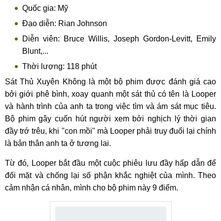
Quốc gia: Mỹ
Đạo diễn: Rian Johnson
Diễn viên: Bruce Willis, Joseph Gordon-Levitt, Emily
Blunt,...
Thời lượng: 118 phút
Sát Thủ Xuyên Không là một bộ phim được đánh giá cao
bởi giới phê bình, xoay quanh một sát thủ có tên là Looper
và hành trình của anh ta trong việc tìm và ám sát mục tiêu.
Bộ phim gây cuốn hút người xem bởi nghịch lý thời gian
đầy trớ trêu, khi "con mồi" mà Looper phải truy đuổi lại chính
là bản thân anh ta ở tương lai.
Từ đó, Looper bắt đầu một cuộc phiêu lưu đầy hấp dẫn để
đối mặt và chống lại số phận khắc nghiệt của mình. Theo
cảm nhận cá nhân, mình cho bộ phim này 9 điểm.