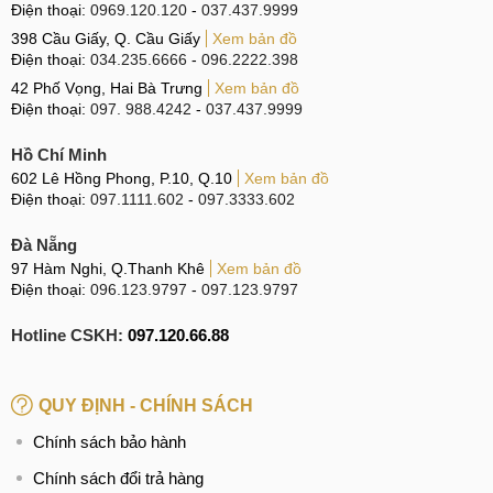
Điện thoại:
0969.120.120
-
037.437.9999
398 Cầu Giấy, Q. Cầu Giấy
Xem bản đồ
Điện thoại:
034.235.6666
-
096.2222.398
42 Phố Vọng, Hai Bà Trưng
Xem bản đồ
Điện thoại:
097. 988.4242
-
037.437.9999
Hồ Chí Minh
602 Lê Hồng Phong, P.10, Q.10
Xem bản đồ
Điện thoại:
097.1111.602
-
097.3333.602
Đà Nẵng
97 Hàm Nghi, Q.Thanh Khê
Xem bản đồ
Điện thoại:
096.123.9797
-
097.123.9797
Hotline CSKH:
097.120.66.88
QUY ĐỊNH - CHÍNH SÁCH
Chính sách bảo hành
Chính sách đổi trả hàng