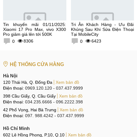
Tin khuyến mãi 01/11/2025:
Tri Ân Khách Hàng - Ưu Đãi
Xiaomi 17 Pro Max, vivo X300
Khủng Sau Khi Sửa Điện Thoại
Pro giảm giá lên tới 500K
Tại MobileCity
8306
6423
0
0
HỆ THỐNG CỬA HÀNG
Hà Nội
120 Thái Hà, Q. Đống Đa
Xem bản đồ
Điện thoại:
0969.120.120
-
037.437.9999
398 Cầu Giấy, Q. Cầu Giấy
Xem bản đồ
Điện thoại:
034.235.6666
-
096.2222.398
42 Phố Vọng, Hai Bà Trưng
Xem bản đồ
Điện thoại:
097. 988.4242
-
037.437.9999
Hồ Chí Minh
602 Lê Hồng Phong, P.10, Q.10
Xem bản đồ