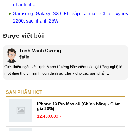
nhanh nhất
Samsung Galaxy S23 FE sắp ra mắt: Chip Exynos
2200, sạc nhanh 25W
Được viết bởi
Trịnh Mạnh Cường
Giới thiệu ngắn về Trịnh Mạnh Cường Đặc điểm nổi bật Công nghệ là
một điều thú vị, mình luôn dành sự chú ý cho các sản phẩm
smartphone và viễn thông mới. Mình thường xuyên theo dõi và học hỏi
về Hi-Tech. Sự ham học vốn có sẽ đưa bản thân mình tới với nhiều sự
SẢN PHẨM HOT
hiểu biết mới mẻ và thú vị. Tinh thần tự giác và sự chuyên nghiệp là
điều mà mình đang rèn luyện và hướng tới. ...
iPhone 13 Pro Max cũ (Chính hãng - Giảm
giá 30%)
12.450.000 ₫