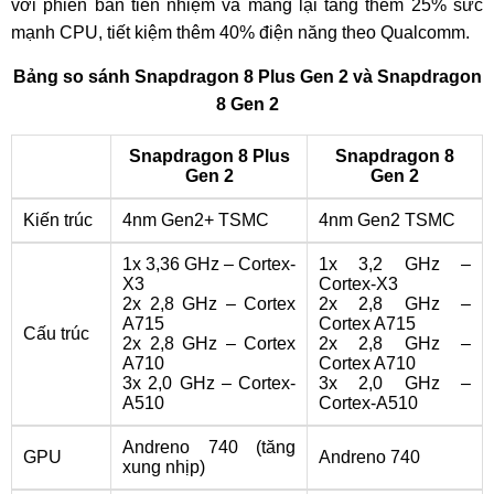
với phiên bản tiền nhiệm và mang lại tăng thêm 25% sức
mạnh CPU, tiết kiệm thêm 40% điện năng theo Qualcomm.
Bảng so sánh Snapdragon 8 Plus Gen 2 và Snapdragon
8 Gen 2
Snapdragon 8 Plus
Snapdragon 8
Gen 2
Gen 2
Kiến trúc
4nm Gen2+ TSMC
4nm Gen2 TSMC
1x 3,36 GHz – Cortex-
1x 3,2 GHz –
X3
Cortex-X3
2x 2,8 GHz – Cortex
2x 2,8 GHz –
A715
Cortex A715
Cấu trúc
2x 2,8 GHz – Cortex
2x 2,8 GHz –
A710
Cortex A710
3x 2,0 GHz – Cortex-
3x 2,0 GHz –
A510
Cortex-A510
Andreno 740 (tăng
GPU
Andreno 740
xung nhịp)