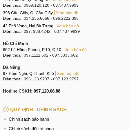
Điện thoại:
0969.120.120
-
037.437.9999
398 Cầu Giấy, Q. Cầu Giấy
Xem bản đồ
Điện thoại:
034.235.6666
-
096.2222.398
42 Phố Vọng, Hai Bà Trưng
Xem bản đồ
Điện thoại:
097. 988.4242
-
037.437.9999
Hồ Chí Minh
602 Lê Hồng Phong, P.10, Q.10
Xem bản đồ
Điện thoại:
097.1111.602
-
097.3333.602
Đà Nẵng
97 Hàm Nghi, Q.Thanh Khê
Xem bản đồ
Điện thoại:
096.123.9797
-
097.123.9797
Hotline CSKH:
097.120.66.88
QUY ĐỊNH - CHÍNH SÁCH
Chính sách bảo hành
Chính sách đổi trả hàng