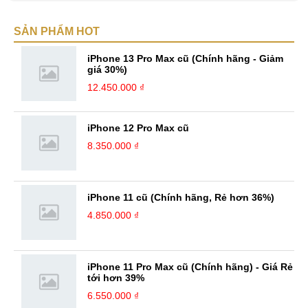
nỗ lực cố gắng trên những con đường mà mình đã chọn. Mình luôn
hướng tới những thử thách ở đó, mình sẽ nhận được thêm nhiều bài
SẢN PHẨM HOT
học cũng như kinh nghiệm quý giá. Với niềm đam mê với công nghệ,
mình luôn theo dõi những cập nhật mới nhất về các thiết bị Hi-tech. ...
iPhone 13 Pro Max cũ (Chính hãng - Giảm
giá 30%)
12.450.000 ₫
iPhone 12 Pro Max cũ
8.350.000 ₫
iPhone 11 cũ (Chính hãng, Rẻ hơn 36%)
4.850.000 ₫
iPhone 11 Pro Max cũ (Chính hãng) - Giá Rẻ
tới hơn 39%
6.550.000 ₫