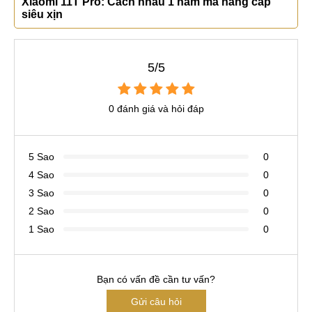
Xiaomi 11T Pro: Cách nhau 1 năm mà nâng cấp
siêu xịn
5/5
0 đánh giá và hỏi đáp
5 Sao
0
4 Sao
0
3 Sao
0
2 Sao
0
1 Sao
0
Bạn có vấn đề cần tư vấn?
Gửi câu hỏi