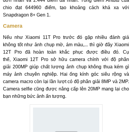
đơn nhân và 2.444 điểm đa nhân. Tổng điểm Antutu của
chio đạt 644960 điểm, tạo khoảng cách khá xa với
Snapdragon 8+ Gen 1.
Camera
Nếu như Xiaomi 11T Pro trước đó gặp nhiều đánh giá
không tốt như ảnh chụp mờ, ám màu,... thì giờ đây Xiaomi
12T Pro đã hoàn toàn khắc phục được điều đó. Cụ
thể, Xiaomi 12T Pro sở hữu camera chính với độ phân
giải 200MP giúp chất lượng ảnh chụp không thua kém gì
máy ảnh chuyên nghiệp. Hai ống kính góc siêu rộng và
camera macro còn lại lần lượt có độ phân giải 8MP và 2MP.
Camera selfie cũng được nâng cấp lên 20MP mang lại cho
bạn những bức ảnh ấn tượng.