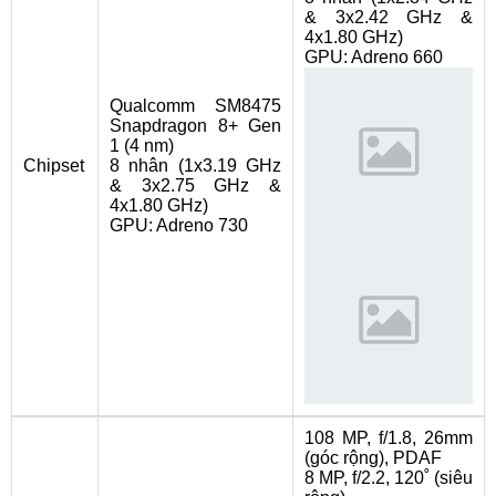
& 3x2.42 GHz &
4x1.80 GHz)
GPU: Adreno 660
Qualcomm SM8475
Snapdragon 8+ Gen
1 (4 nm)
Chipset
8 nhân (1x3.19 GHz
& 3x2.75 GHz &
4x1.80 GHz)
GPU: Adreno 730
108 MP, f/1.8, 26mm
(góc rộng), PDAF
8 MP, f/2.2, 120˚ (siêu