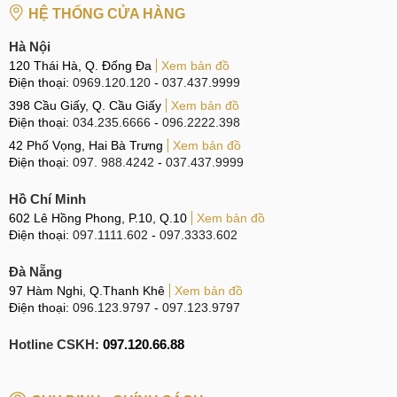
HỆ THỐNG CỬA HÀNG
Hà Nội
120 Thái Hà, Q. Đống Đa
Xem bản đồ
Điện thoại:
0969.120.120
-
037.437.9999
398 Cầu Giấy, Q. Cầu Giấy
Xem bản đồ
Điện thoại:
034.235.6666
-
096.2222.398
42 Phố Vọng, Hai Bà Trưng
Xem bản đồ
Điện thoại:
097. 988.4242
-
037.437.9999
Hồ Chí Minh
602 Lê Hồng Phong, P.10, Q.10
Xem bản đồ
Điện thoại:
097.1111.602
-
097.3333.602
Đà Nẵng
97 Hàm Nghi, Q.Thanh Khê
Xem bản đồ
Điện thoại:
096.123.9797
-
097.123.9797
Hotline CSKH:
097.120.66.88