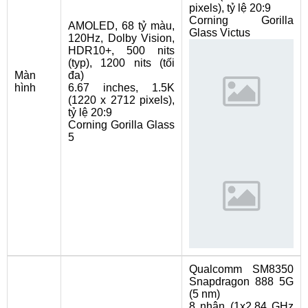
pixels), tỷ lệ 20:9
Corning Gorilla
AMOLED, 68 tỷ màu,
Glass Victus
120Hz, Dolby Vision,
HDR10+, 500 nits
(typ), 1200 nits (tối
Màn
đa)
hình
6.67 inches, 1.5K
(1220 x 2712 pixels),
tỷ lệ 20:9
Corning Gorilla Glass
5
Qualcomm SM8350
Snapdragon 888 5G
(5 nm)
8 nhân (1x2.84 GHz