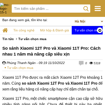
Bạn đang xem giá, tồn kho tại:
Tin công nghệ
Mở hộp & Đánh giá
Tư vấn chọn mua
Tin tức
Tư vấn chọn mua
So sánh Xiaomi 12T Pro và Xiaomi 11T Pro: Cách
nhau 1 năm mà nâng cấp siêu xịn
Phùng Thanh Ngân
- 09:19 11/10/2022
0
5318
Tư vấn chọn mua
Xiaomi 11T Pro được ra mắt cách Xiaomi 12T Pro khoảng 1
năm. Cùng
so sánh Xiaomi 12T Pro và Xiaomi 11T Pro
để
xem rằng liệu hãng có nâng cấp hay chỉ dậm chân tại chỗ.
Xiaomi 11T Pro, một chiếc smartphone cận cao cấp sở hữu
nhiều tính năng nổi bật. Chưa để thiết bị này hạ nhiệt,