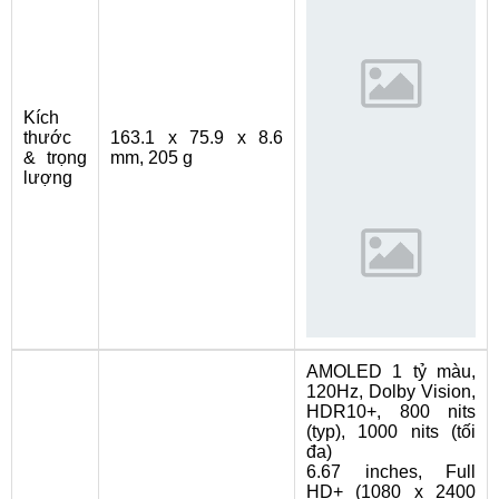
Kích
thước
163.1 x 75.9 x 8.6
& trọng
mm, 205 g
lượng
AMOLED 1 tỷ màu,
120Hz, Dolby Vision,
HDR10+, 800 nits
(typ), 1000 nits (tối
đa)
6.67 inches, Full
HD+ (1080 x 2400