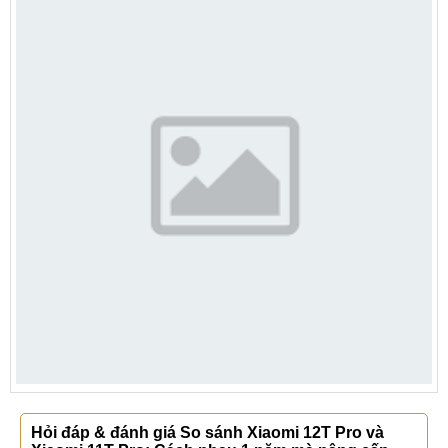
Hỏi đáp & đánh giá So sánh Xiaomi 12T Pro và