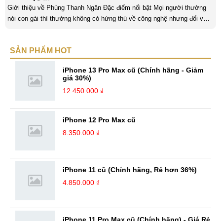
Giới thiệu về Phùng Thanh Ngân Đặc điểm nổi bật Mọi người thường
nói con gái thì thường không có hứng thú về công nghệ nhưng đối với
mình thì khác. Mình có niềm đam mê với lĩnh vực “khó nhằn” này và
luôn dành thời gian để tìm hiểu nó mỗi ngày. Một trong những yếu tố
SẢN PHẨM HOT
quan trọng nhất của con gái khi làm về lĩnh vực công nghệ là phải có
niềm đam mê. Làm bất kỳ công việc khác cũng vậy, nếu ...
iPhone 13 Pro Max cũ (Chính hãng - Giảm
giá 30%)
12.450.000 ₫
iPhone 12 Pro Max cũ
8.350.000 ₫
iPhone 11 cũ (Chính hãng, Rẻ hơn 36%)
4.850.000 ₫
iPhone 11 Pro Max cũ (Chính hãng) - Giá Rẻ