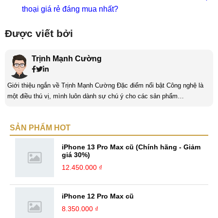
thoại giá rẻ đáng mua nhất?
Được viết bởi
Trịnh Mạnh Cường
Giới thiệu ngắn về Trịnh Mạnh Cường Đặc điểm nổi bật Công nghệ là
một điều thú vị, mình luôn dành sự chú ý cho các sản phẩm
smartphone và viễn thông mới. Mình thường xuyên theo dõi và học hỏi
về Hi-Tech. Sự ham học vốn có sẽ đưa bản thân mình tới với nhiều sự
SẢN PHẨM HOT
hiểu biết mới mẻ và thú vị. Tinh thần tự giác và sự chuyên nghiệp là
điều mà mình đang rèn luyện và hướng tới. ...
iPhone 13 Pro Max cũ (Chính hãng - Giảm
giá 30%)
12.450.000 ₫
iPhone 12 Pro Max cũ
8.350.000 ₫