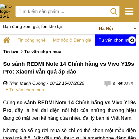
Bạn đang xem giá, tồn kho tại:
Tin công nghệ
Mở hộp & Đánh giá
Tư vấn chọn mua
Tin tức
Tư vấn chọn mua
So sánh REDMI Note 14 Chính hãng vs Vivo Y19s
Pro: Xiaomi vẫn quá áp đảo
Trịnh Mạnh Cường
- 10:22 15/07/2025
0
2546
Tư vấn chọn mua
Cùng
so sánh REDMI Note 14 Chính hãng vs Vivo Y19s
Pro
, đây là hai đại diện nổi bật của những thương hiệu
đang có mặt trên kệ hàng của nhiều đại lý bán lẻ Việt Nam.
Nhưng đa số người mua sẽ chỉ có thể chọn một mẫu điện
thoại mà thôi. Vây đâu mới thực sự là smartphone đáng tiền