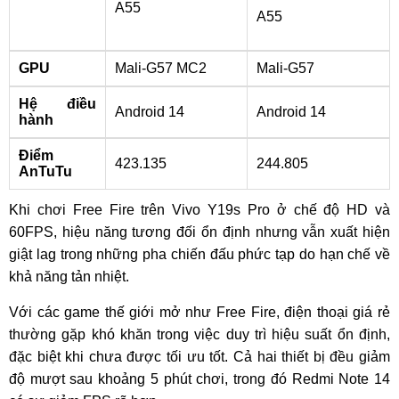
A55
A55
GPU
Mali-G57 MC2
Mali-G57
Hệ điều
Android 14
Android 14
hành
Điểm
423.135
244.805
AnTuTu
Khi chơi Free Fire trên Vivo Y19s Pro ở chế độ HD và
60FPS, hiệu năng tương đối ổn định nhưng vẫn xuất hiện
giật lag trong những pha chiến đấu phức tạp do hạn chế về
khả năng tản nhiệt.
Với các game thế giới mở như Free Fire, điện thoại giá rẻ
thường gặp khó khăn trong việc duy trì hiệu suất ổn định,
đặc biệt khi chưa được tối ưu tốt. Cả hai thiết bị đều giảm
độ mượt sau khoảng 5 phút chơi, trong đó Redmi Note 14