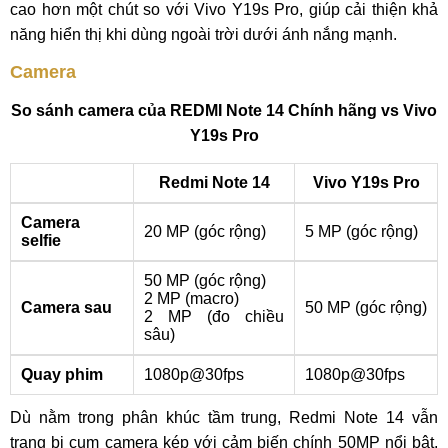
cao hơn một chút so với Vivo Y19s Pro, giúp cải thiện khả
năng hiển thị khi dùng ngoài trời dưới ánh nắng mạnh.
Camera
So sánh camera của REDMI Note 14 Chính hãng vs Vivo
Y19s Pro
Redmi Note 14
Vivo Y19s Pro
Camera
20 MP (góc rộng)
5 MP (góc rộng)
selfie
50 MP (góc rộng)
2 MP (macro)
Camera sau
50 MP (góc rộng)
2 MP (đo chiều
sâu)
Quay phim
1080p@30fps
1080p@30fps
Dù nằm trong phân khúc tầm trung, Redmi Note 14 vẫn
trang bị cụm camera kép với cảm biến chính 50MP nổi bật,