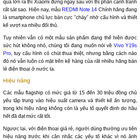
quá lớn ra thì Xiaomi đứng ngay sau với thị phần cạnh tranh
rất sát sao. Hiện nay, mẫu
REDMI Note 14
Chính hãng đang
là smartphone chủ lực bán cực "cháy" nhờ cấu hình và thiết
kế vượt xa nhiều đối thủ.
Tuy nhiên vẫn có một mẫu sản phẩm đang thể hiện được
sức hút không nhỏ, chúng tôi đang muốn nói về
Vivo Y19s
Pro
, tuy cấu hình có chút thua thiệt, nhưng bằng cách nào
đó nó vẫn luôn có mặt trên kệ hàng của rất nhiều hãng bán
lẻ điện thoại ở nước ta.
Hiệu năng
Các mẫu flagship có mức giá từ 15 đến 30 triệu đồng chủ
yếu tập trung vào hiệu suất camera và thiết kế ấn tượng,
trong khi hiệu năng không còn là yếu tố quyết định do hầu
hết đã đạt mức rất tốt.
Ngược lại, với điện thoại giá rẻ, người dùng thường ưu tiên
hiệu năng trước khi cân nhắc các yếu tố khác vì nó ảnh