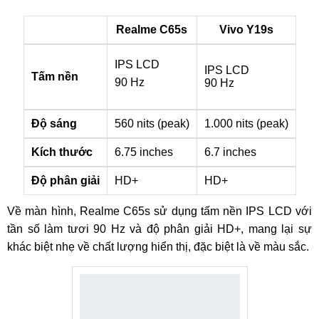
Realme C65s
Vivo Y19s
IPS LCD
IPS LCD
Tấm nền
90 Hz
90 Hz
Độ sáng
560 nits (peak)
1.000 nits (peak)
Kích thước
6.75 inches
6.7 inches
Độ phân giải
HD+
HD+
Về màn hình, Realme C65s sử dụng tấm nền IPS LCD với
tần số làm tươi 90 Hz và độ phân giải HD+, mang lại sự
khác biệt nhẹ về chất lượng hiển thị, đặc biệt là về màu sắc.