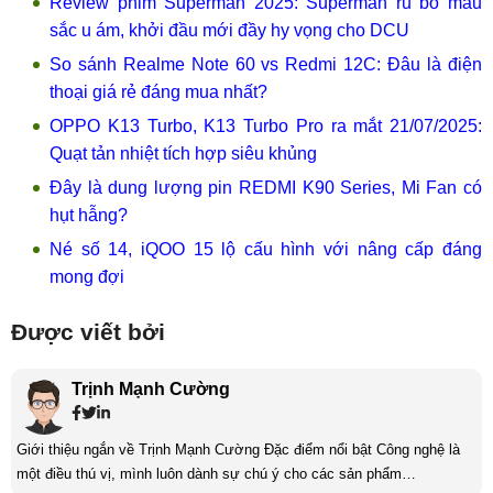
Review phim Superman 2025: Superman rũ bỏ màu
sắc u ám, khởi đầu mới đầy hy vọng cho DCU
So sánh Realme Note 60 vs Redmi 12C: Đâu là điện
thoại giá rẻ đáng mua nhất?
OPPO K13 Turbo, K13 Turbo Pro ra mắt 21/07/2025:
Quạt tản nhiệt tích hợp siêu khủng
Đây là dung lượng pin REDMI K90 Series, Mi Fan có
hụt hẫng?
Né số 14, iQOO 15 lộ cấu hình với nâng cấp đáng
mong đợi
Được viết bởi
Trịnh Mạnh Cường
Giới thiệu ngắn về Trịnh Mạnh Cường Đặc điểm nổi bật Công nghệ là
một điều thú vị, mình luôn dành sự chú ý cho các sản phẩm