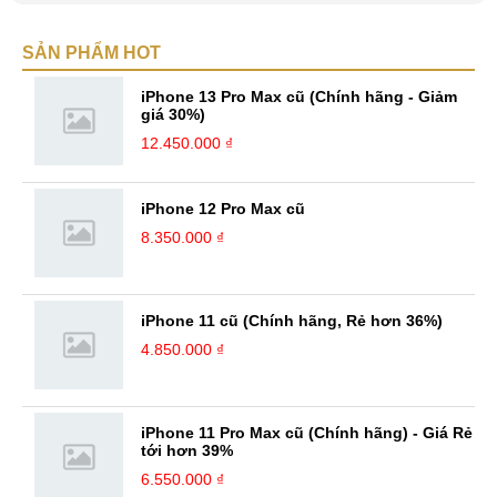
smartphone và viễn thông mới. Mình thường xuyên theo dõi và học hỏi
về Hi-Tech. Sự ham học vốn có sẽ đưa bản thân mình tới với nhiều sự
SẢN PHẨM HOT
hiểu biết mới mẻ và thú vị. Tinh thần tự giác và sự chuyên nghiệp là
điều mà mình đang rèn luyện và hướng tới. ...
iPhone 13 Pro Max cũ (Chính hãng - Giảm
giá 30%)
12.450.000 ₫
iPhone 12 Pro Max cũ
8.350.000 ₫
iPhone 11 cũ (Chính hãng, Rẻ hơn 36%)
4.850.000 ₫
iPhone 11 Pro Max cũ (Chính hãng) - Giá Rẻ
tới hơn 39%
6.550.000 ₫