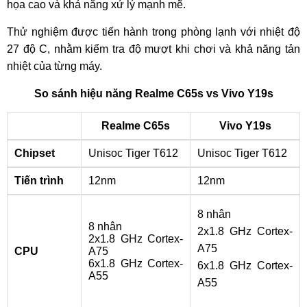
họa cao và khả năng xử lý mạnh mẽ.
Thử nghiệm được tiến hành trong phòng lạnh với nhiệt độ
27 độ C, nhằm kiểm tra độ mượt khi chơi và khả năng tản
nhiệt của từng máy.
So sánh hiệu năng Realme C65s vs Vivo Y19s
Realme C65s
Vivo Y19s
Chipset
Unisoc Tiger T612
Unisoc Tiger T612
Tiến trình
12nm
12nm
8 nhân
8 nhân
2x1.8 GHz Cortex-
2x1.8 GHz Cortex-
A75
CPU
A75
6x1.8 GHz Cortex-
6x1.8 GHz Cortex-
A55
A55