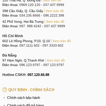
120 Thái Hà, Q. Đống Đa
Xem bản đồ
Điện thoại:
0969.120.120
-
037.437.9999
398 Cầu Giấy, Q. Cầu Giấy
Xem bản đồ
Điện thoại:
034.235.6666
-
096.2222.398
42 Phố Vọng, Hai Bà Trưng
Xem bản đồ
Điện thoại:
097. 988.4242
-
037.437.9999
Hồ Chí Minh
602 Lê Hồng Phong, P.10, Q.10
Xem bản đồ
Điện thoại:
097.1111.602
-
097.3333.602
Đà Nẵng
97 Hàm Nghi, Q.Thanh Khê
Xem bản đồ
Điện thoại:
096.123.9797
-
097.123.9797
Hotline CSKH:
097.120.66.88
QUY ĐỊNH - CHÍNH SÁCH
Chính sách bảo hành
Chính sách đổi trả hàng