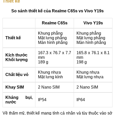
Thiết kế
So sánh thiết kế của Realme C65s vs Vivo Y19s
Realme C65s
Vivo Y19s
Khung phẳng
Khung phẳng
Thiết kế
Mặt lưng phẳng
Mặt lưng phẳng
Màn hình phẳng
Màn hình phẳng
167.3 x 76.7 x 7.7
165.8 x 76.1 x 8.1
Kích thước
mm
mm
Khối lượng
189 g
198 g
Khung nhựa
Khung nhựa
Chất liệu vỏ
Mặt lưng kính
Mặt lưng nhựa
Khay SIM
2 Nano SIM
2 Nano SIM
Kháng bụi,
IP54
IP64
nước
Về thẩm mỹ, thiết kế mang tính cá nhân và tùy thuộc vào sở