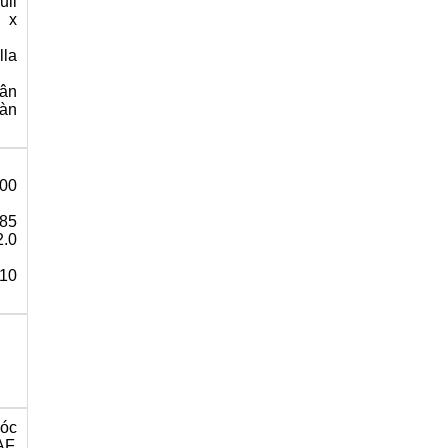
ull
 x
lla
ân
àn
100
.85
.0
610
góc
F,