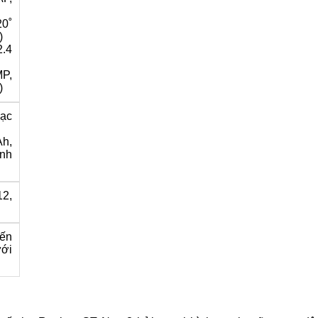
20˚
)
.4
MP,
)
ạc
Ah,
nh
2,
0
ến
ới