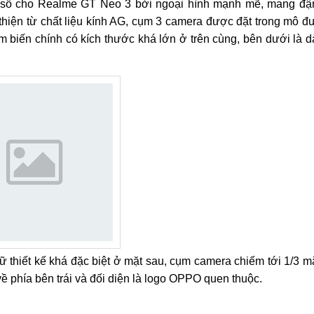
ểm số cho Realme GT Neo 3 bởi ngoại hình mạnh mẽ, mang đ
iện từ chất liệu kính AG, cụm 3 camera được đặt trong mô đ
m biến chính có kích thước khá lớn ở trên cùng, bên dưới là d
thiết kế khá đặc biệt ở mặt sau, cụm camera chiếm tới 1/3 m
ề phía bên trái và đối diện là logo OPPO quen thuộc.