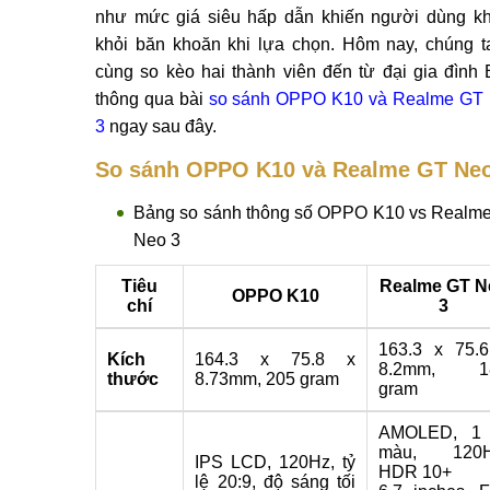
như mức giá siêu hấp dẫn khiến người dùng k
khỏi băn khoăn khi lựa chọn. Hôm nay, chúng t
cùng so kèo hai thành viên đến từ đại gia đình
thông qua bài
so sánh OPPO K10 và Realme GT
3
ngay sau đây.
So sánh OPPO K10 và Realme GT Neo
Bảng so sánh thông số OPPO K10 vs Realm
Neo 3
Tiêu
Realme GT N
OPPO K10
chí
3
163.3 x 75.
Kích
164.3 x 75.8 x
8.2mm, 1
thước
8.73mm, 205 gram
gram
AMOLED, 1 
màu, 120H
IPS LCD, 120Hz, tỷ
HDR 10+
lệ 20:9, độ sáng tối