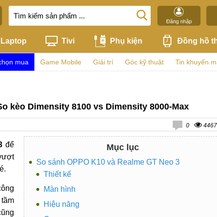
Đăng nhập
Laptop
Tivi
Phụ kiện
Đồng hồ t
chọn mua
Game Mobile
Giải trí
Góc kỹ thuật
Tin khuyến m
o kèo Dimensity 8100 vs Dimensity 8000-Max
0
4467
3
để
Mục lục
vượt
So sánh OPPO K10 và Realme GT Neo 3
é.
Thiết kế
công
Màn hình
 tầm
Hiệu năng
cũng