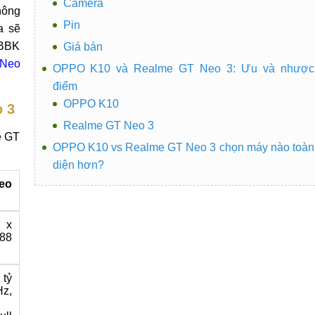
Camera
hông
Pin
a sẽ
 BBK
Giá bán
 Neo
OPPO K10 và Realme GT Neo 3: Ưu và nhược
điểm
OPPO K10
 3
Realme GT Neo 3
e GT
OPPO K10 vs Realme GT Neo 3 chọn máy nào toàn
diện hơn?
eo
6 x
88
tỷ
z,