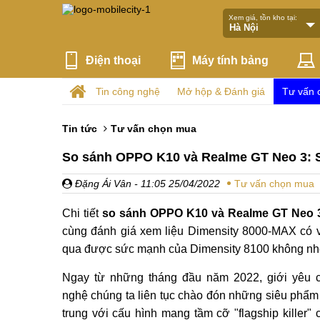
Xem giá, tồn kho tại:
Điện thoại
Máy tính bảng
Tin công nghệ
Mở hộp & Đánh giá
Tư vấn 
Tin tức
Tư vấn chọn mua
So sánh OPPO K10 và Realme GT Neo 3: S
Đặng Ái Vân
- 11:05 25/04/2022
Tư vấn chọn mua
Chi tiết
so sánh OPPO K10 và Realme GT Neo 
cùng đánh giá xem liệu Dimensity 8000-MAX có 
qua được sức mạnh của Dimensity 8100 không nh
Ngay từ những tháng đầu năm 2022, giới yêu 
nghệ chúng ta liên tục chào đón những siêu phẩm
trung với cấu hình mang tầm cỡ "flagship killer" 