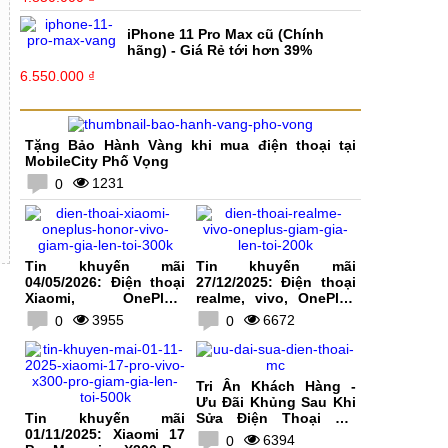
iPhone 11 Pro Max cũ (Chính
hãng) - Giá Rẻ tới hơn 39%
6.550.000 ₫
Tặng Bảo Hành Vàng khi mua điện thoại tại
MobileCity Phố Vọng
1231
0
Tin khuyến mãi
Tin khuyến mãi
04/05/2026: Điện thoại
27/12/2025: Điện thoại
Xiaomi, OnePlus,
realme, vivo, OnePlus
HONOR, vivo giảm giá
giảm giá lên tới 200K
3955
6672
0
0
lên tới 300K
Tri Ân Khách Hàng -
Ưu Đãi Khủng Sau Khi
Tin khuyến mãi
Sửa Điện Thoại Tại
01/11/2025: Xiaomi 17
MobileCity
6394
0