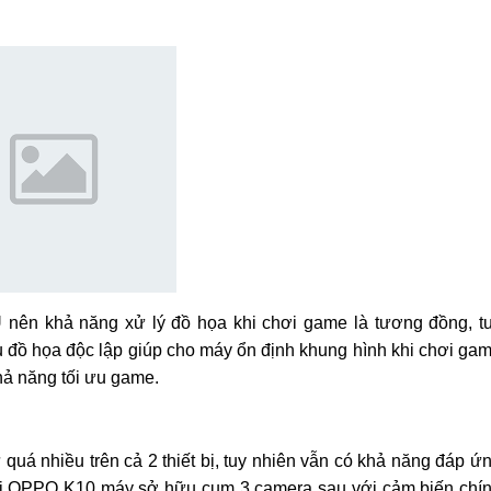
 nên khả năng xử lý đồ họa khi chơi game là tương đồng, t
vụ đồ họa độc lập giúp cho máy ổn định khung hình khi chơi ga
hả năng tối ưu game.
quá nhiều trên cả 2 thiết bị, tuy nhiên vẫn có khả năng đáp ứ
Với OPPO K10 máy sở hữu cụm 3 camera sau với cảm biến chí