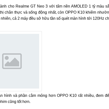
a dành cho Realme GT Neo 3 với tấm nền AMOLED 1 tỷ màu s
ển thị chân thực và sống động nhất, còn OPPO K10 khiêm nhườ
 nhiên, cả 2 máy đều sở hữu tần số quét màn hình tới 120Hz c
n hình và phần cằm mỏng hơn OPPO K10 rất nhiều, đem đ
him cũng tốt hơn.