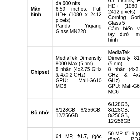
6.7 inches, F
đa 600 nits
HD+ (1080
Màn
6.59 inches, Full
2412 pixels)
hình
HD+ (1080 x 2412
Corning Gori
pixels)
Glass 5
Panda Yiqiang
Cảm biến v
Glass MN228
tay dưới m
hình
MediaTek
MediaTek Dimensity
Dimensity 8
8000 Max (5 nm)
(5 nm)
8 nhân (4x2.75 GHz
8 nhân (4x2
Chipset
& 4x0.2 GHz)
GHz & 4x2
GPU: Mali-G610
GHz)
MC6
GPU: Mali-G
MC6
6/128GB,
8/128GB, 8/256GB,
8/128GB,
Bộ nhớ
12/256GB
8/256GB,
12/256GB
50 MP, f/1.9 (
64 MP, f/1.7, (góc
rộng), PDA