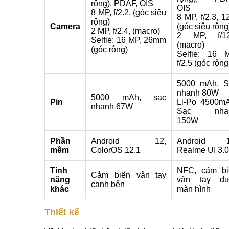
rộng), PDAF, OIS
OIS
8 MP, f/2.2, (góc siêu
8 MP, f/2.3, 1
rộng)
Camera
(góc siêu rộng
2 MP, f/2.4, (macro)
2 MP, f/12
Selfie: 16 MP, 26mm
(macro)
(góc rộng)
Selfie: 16 
f/2.5 (góc rộng
5000 mAh, S
nhanh 80W
5000 mAh, sạc
Pin
Li-Po 4500m
nhanh 67W
Sạc nha
150W
Phần
Android 12,
Android 1
mềm
ColorOS 12.1
Realme UI 3.
Tính
NFC, cảm bi
Cảm biến vân tay
năng
vân tay dư
cạnh bên
khác
màn hình
Thiết kế