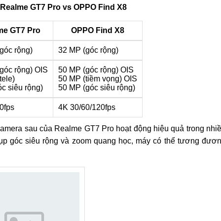
 Realme GT7 Pro vs OPPO Find X8
me GT7 Pro
OPPO Find X8
góc rộng)
32 MP (góc rộng)
góc rộng) OIS
50 MP (góc rộng) OIS
tele)
50 MP (tiềm vọng) OIS
c siêu rộng)
50 MP (góc siêu rộng)
0fps
4K 30/60/120fps
camera sau của Realme GT7 Pro hoạt động hiệu quả trong nhi
hụp góc siêu rộng và zoom quang học, máy có thể tương đươ