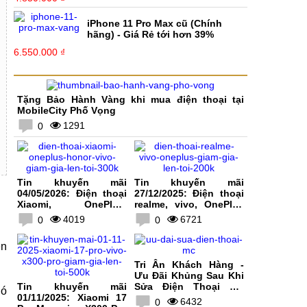
iPhone 11 Pro Max cũ (Chính
hãng) - Giá Rẻ tới hơn 39%
6.550.000 ₫
Tặng Bảo Hành Vàng khi mua điện thoại tại
MobileCity Phố Vọng
1291
0
Tin khuyến mãi
Tin khuyến mãi
04/05/2026: Điện thoại
27/12/2025: Điện thoại
Xiaomi, OnePlus,
realme, vivo, OnePlus
HONOR, vivo giảm giá
giảm giá lên tới 200K
4019
6721
0
0
lên tới 300K
ên
Tri Ân Khách Hàng -
Ưu Đãi Khủng Sau Khi
Tin khuyến mãi
Sửa Điện Thoại Tại
nó
01/11/2025: Xiaomi 17
MobileCity
6432
0