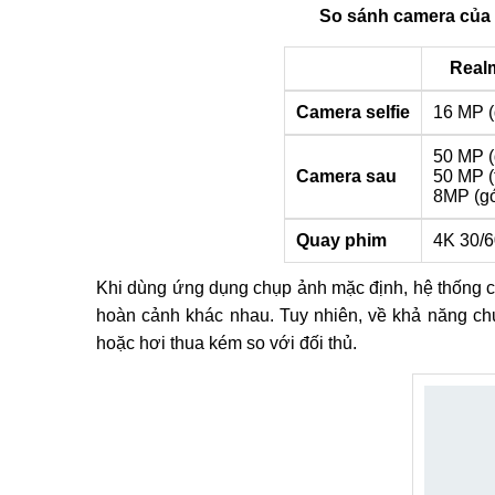
So sánh camera của
Real
Camera selfie
16 MP (
50 MP (
Camera sau
50 MP (
8MP (gó
Quay phim
4K 30/6
Khi dùng ứng dụng chụp ảnh mặc định, hệ thống 
hoàn cảnh khác nhau. Tuy nhiên, về khả năng c
hoặc hơi thua kém so với đối thủ.