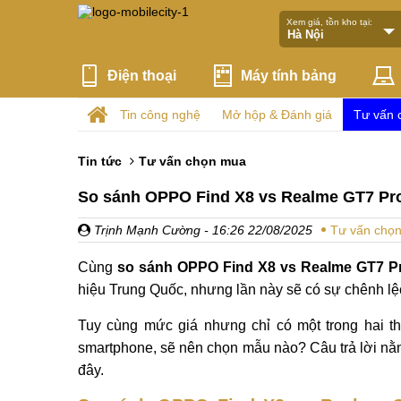
Xem giá, tồn kho tại:
Điện thoại
Máy tính bảng
Tin công nghệ
Mở hộp & Đánh giá
Tư vấn 
Tin tức
Tư vấn chọn mua
So sánh OPPO Find X8 vs Realme GT7 Pro
Trịnh Mạnh Cường
- 16:26 22/08/2025
Tư vấn chọ
Cùng
so sánh OPPO Find X8 vs Realme GT7 P
hiệu Trung Quốc, nhưng lần này sẽ có sự chênh lệ
Tuy cùng mức giá nhưng chỉ có một trong hai th
smartphone, sẽ nên chọn mẫu nào? Câu trả lời nằm
đây.