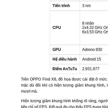
Tiến trình
3 nm
8 nhân
CPU
2x4.32 GHz Or
6x3.53 GHz Or
GPU
Adreno 830
Hệ điều hành
Android 15
Điểm AnTuTu
2.931.977
Trên OPPO Find X8, đồ họa được cài đặt ở mức ca
mặc dù đôi khi có hiện tượng giảm khung hình, 
mượt mà.
Hiện tượng giảm khung hình không rõ ràng, người
tiếp chỉ số FPS. Kết quả đo cho thấy FPS trung bì