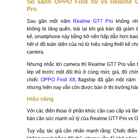
So sánh OPPO Find X8 vs Realme 
Pro
Sau gần một năm
Realme GT7 Pro
không nh
không bị lãng quên, trái lại khi giá bán đã giảm 
kể, smartphone này bỗng trở nên hấp dẫn hơn bao
hết vì độ toàn diện của nó từ hiệu năng thiết kế ch
camera.
Nhưng nhắc tới camera thì Realme GT7 Pro vẫn t
lép vế trước một đối thủ ở cùng mức giá, đó chín
chiếc
OPPO Find X8
, flagship đã gần một năm t
nhưng hiện nay vẫn còn được bán ở thị trường hà
Hiệu năng
Với các điện thoại ở phân khúc cận cao cấp và tầm
bàn cân sức mạnh xử lý của Realme GT7 Pro vs OP
Tuy vậy, tác giả cần nhấn mạnh rằng: Chiếc điệ