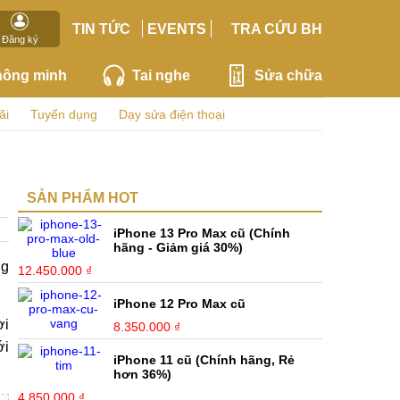
TIN TỨC
EVENTS
TRA CỨU BH
Đăng ký
hông minh
Tai nghe
Sửa chữa
ãi
Tuyển dụng
Dạy sửa điện thoại
SẢN PHẨM HOT
iPhone 13 Pro Max cũ (Chính
hãng - Giảm giá 30%)
ng
12.450.000 ₫
iPhone 12 Pro Max cũ
ời
8.350.000 ₫
ới
iPhone 11 cũ (Chính hãng, Rẻ
hơn 36%)
4.850.000 ₫