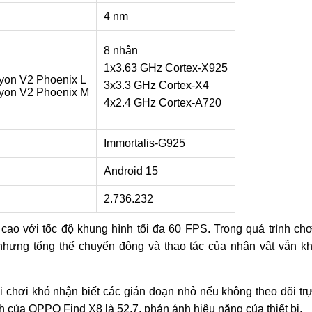
4 nm
8 nhân
1x3.63 GHz Cortex-X925
yon V2 Phoenix L
3x3.3 GHz Cortex-X4
yon V2 Phoenix M
4x2.4 GHz Cortex-A720
Immortalis-G925
Android 15
2.736.232
o với tốc độ khung hình tối đa 60 FPS. Trong quá trình chơ
nhưng tổng thể chuyển động và thao tác của nhân vật vẫn k
 chơi khó nhận biết các gián đoạn nhỏ nếu không theo dõi tr
nh của OPPO Find X8 là 52,7, phản ánh hiệu năng của thiết bị.