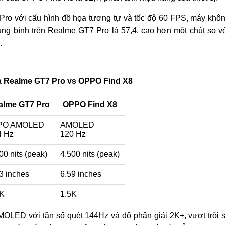
Pro với cấu hình đồ họa tương tự và tốc độ 60 FPS, máy khô
rung bình trên Realme GT7 Pro là 57,4, cao hơn một chút so v
.
a Realme GT7 Pro vs OPPO Find X8
alme GT7 Pro
OPPO Find X8
PO AMOLED
AMOLED
4 Hz
120 Hz
00 nits (peak)
4.500 nits (peak)
3 inches
6.59 inches
5K
1.5K
LED với tần số quét 144Hz và độ phân giải 2K+, vượt trội 