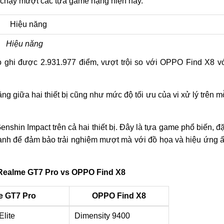
 chạy mượt các tựa game nặng hiện nay.
Hiệu năng
ghi được 2.931.977 điểm, vượt trội so với OPPO Find X8 v
g giữa hai thiết bị cũng như mức độ tối ưu của vi xử lý trên m
nshin Impact trên cả hai thiết bị. Đây là tựa game phổ biến, đ
mạnh để đảm bảo trải nghiệm mượt mà với đồ họa và hiệu ứng 
Realme GT7 Pro vs OPPO Find X8
e GT7 Pro
OPPO Find X8
lite
Dimensity 9400