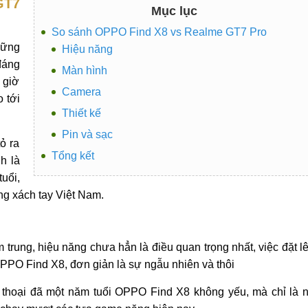
GT7
Mục lục
So sánh OPPO Find X8 vs Realme GT7 Pro
ững
Hiệu năng
đáng
Màn hình
 giờ
Camera
o tới
Thiết kế
Pin và sạc
ỏ ra
Tổng kết
h là
uổi,
ng xách tay Việt Nam.
 trung, hiệu năng chưa hẳn là điều quan trọng nhất, việc đặt l
PO Find X8, đơn giản là sự ngẫu nhiên và thôi
n thoại đã một năm tuổi OPPO Find X8 không yếu, mà chỉ là 