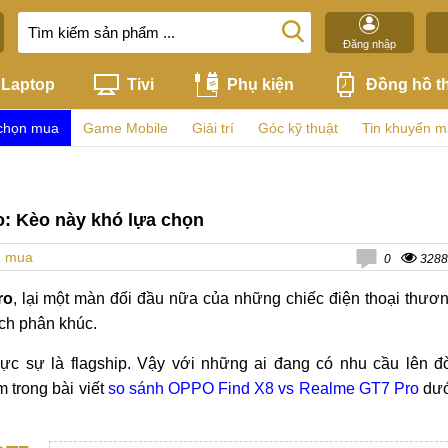
Đăng nhập
Laptop
Tivi
Phụ kiện
Đồng hồ t
chọn mua
Game Mobile
Giải trí
Góc kỹ thuật
Tin khuyến m
: Kèo này khó lựa chọn
n mua
0
3288
ro
, lại một màn đối đầu nữa của những chiếc điện thoại thươ
ch phân khúc.
ực sự là flagship. Vậy với những ai đang có nhu cầu lên đ
 trong bài viết
so sánh OPPO Find X8 vs Realme GT7 Pro
dư