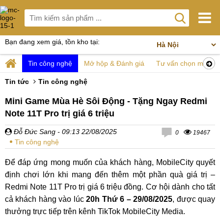
Bạn đang xem giá, tồn kho tại:
Tin công nghệ
Mở hộp & Đánh giá
Tư vấn chọn mua
Tin tức
Tin công nghệ
Mini Game Mùa Hè Sôi Động - Tặng Ngay Redmi
Note 11T Pro trị giá 6 triệu
Đỗ Đức Sang
- 09:13 22/08/2025
0
19467
Tin công nghệ
Để đáp ứng mong muốn của khách hàng, MobileCity quyết
định chơi lớn khi mang đến thêm một phần quà giá trị –
Redmi Note 11T Pro trị giá 6 triệu đồng. Cơ hội dành cho tất
cả khách hàng vào lúc
20h Thứ 6 – 29/08/2025
, được quay
thưởng trực tiếp trên kênh TikTok MobileCity Media.