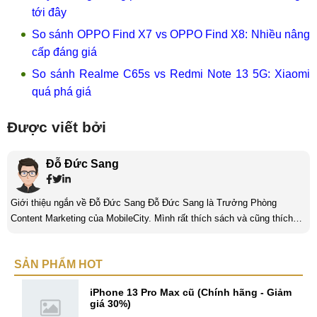
tới đây
So sánh OPPO Find X7 vs OPPO Find X8: Nhiều nâng
cấp đáng giá
So sánh Realme C65s vs Redmi Note 13 5G: Xiaomi
quá phá giá
Được viết bởi
Đỗ Đức Sang
Giới thiệu ngắn về Đỗ Đức Sang Đỗ Đức Sang là Trưởng Phòng
Content Marketing của MobileCity. Mình rất thích sách và cũng thích
viết nữa. Mình luôn thích viết ra những suy nghĩ, cảm nhận của bản
thân ở bất cứ khoảnh khắc nào đặc biệt để lưu giữ lại làm kỉ niệm. Với
SẢN PHẨM HOT
bản thân Đỗ Đức Sang, viết chính là gửi gắm lại những cảm xúc, cảm
nhận, đánh giá chân thực nhất của mình với một vấn đề nào ...
iPhone 13 Pro Max cũ (Chính hãng - Giảm
giá 30%)