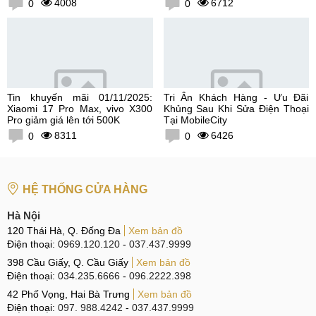
4008
6712
0
0
Tin khuyến mãi 01/11/2025:
Tri Ân Khách Hàng - Ưu Đãi
Xiaomi 17 Pro Max, vivo X300
Khủng Sau Khi Sửa Điện Thoại
Pro giảm giá lên tới 500K
Tại MobileCity
8311
6426
0
0
HỆ THỐNG CỬA HÀNG
Hà Nội
120 Thái Hà, Q. Đống Đa
Xem bản đồ
Điện thoại:
0969.120.120
-
037.437.9999
398 Cầu Giấy, Q. Cầu Giấy
Xem bản đồ
Điện thoại:
034.235.6666
-
096.2222.398
42 Phố Vọng, Hai Bà Trưng
Xem bản đồ
Điện thoại:
097. 988.4242
-
037.437.9999