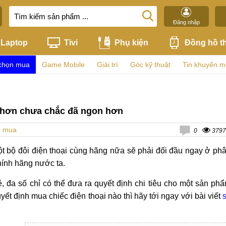
Đăng nhập
Laptop
Tivi
Phụ kiện
Đồng hồ t
chọn mua
Game Mobile
Giải trí
Góc kỹ thuật
Tin khuyến m
 hơn chưa chắc đã ngon hơn
n mua
0
3797
 một bộ đôi điện thoại cùng hãng nữa sẽ phải đối đầu ngay ở ph
hính hãng nước ta.
 đa số chỉ có thể đưa ra quyết định chi tiêu cho một sản ph
ết định mua chiếc điện thoại nào thì hãy tới ngay với bài viết