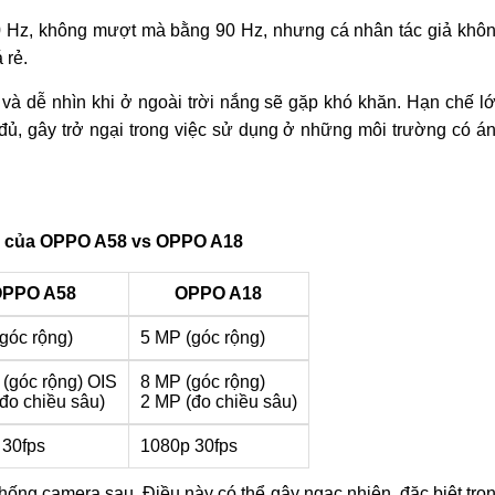
60 Hz, không mượt mà bằng 90 Hz, nhưng cá nhân tác giả khô
 rẻ.
ết và dễ nhìn khi ở ngoài trời nắng sẽ gặp khó khăn. Hạn chế l
ủ, gây trở ngại trong việc sử dụng ở những môi trường có á
a của OPPO A58 vs OPPO A18
PPO A58
OPPO A18
góc rộng)
5 MP (góc rộng)
(góc rộng) OIS
8 MP (góc rộng)
đo chiều sâu)
2 MP (đo chiều sâu)
 30fps
1080p 30fps
hống camera sau. Điều này có thể gây ngạc nhiên, đặc biệt tro