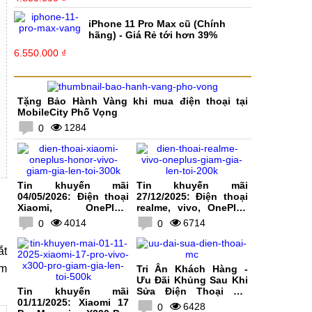
iPhone 11 Pro Max cũ (Chính
hãng) - Giá Rẻ tới hơn 39%
6.550.000 ₫
Tặng Bảo Hành Vàng khi mua điện thoại tại
MobileCity Phố Vọng
1284
0
Tin khuyến mãi
Tin khuyến mãi
04/05/2026: Điện thoại
27/12/2025: Điện thoại
Xiaomi, OnePlus,
realme, vivo, OnePlus
HONOR, vivo giảm giá
giảm giá lên tới 200K
4014
6714
0
0
lên tới 300K
ắt
ệm
Tri Ân Khách Hàng -
Ưu Đãi Khủng Sau Khi
Tin khuyến mãi
Sửa Điện Thoại Tại
01/11/2025: Xiaomi 17
MobileCity
6428
0