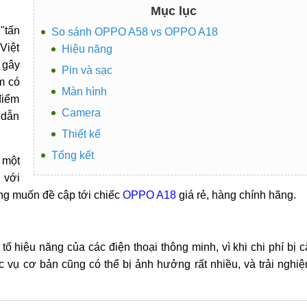
Mục lục
"tấn
So sánh OPPO A58 vs OPPO A18
Việt
Hiệu năng
 gây
Pin và sạc
m có
Màn hình
điểm
Camera
 dẫn
Thiết kế
Tổng kết
 một
 với
ang muốn đề cập tới chiếc
OPPO A18
giá rẻ, hàng chính hãng.
tố hiệu năng của các điện thoại thông minh, vì khi chi phí bị c
ác vụ cơ bản cũng có thể bị ảnh hưởng rất nhiều, và trải nghi