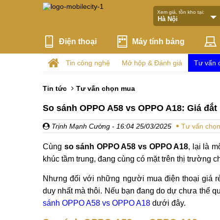
Xem giá, tồn kho tại:
Điện thoại
Máy tính bảng
Tin công nghệ
Mở hộp & Đánh giá
Tư vấn 
Tin tức
Tư vấn chọn mua
So sánh OPPO A58 vs OPPO A18: Giá đắt
Trịnh Mạnh Cường
- 16:04 25/03/2025
Tư vấn chọ
Cùng
so sánh OPPO A58 vs OPPO A18
, lại là
khúc tầm trung, đang cùng có mặt trên thị trường c
Nhưng đối với những người mua điện thoại giá rẻ,
duy nhất mà thôi. Nếu bạn đang do dự chưa thể quy
sánh OPPO A58 vs OPPO A18
dưới đây.