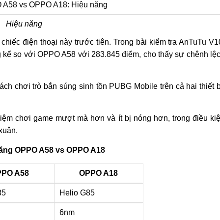
Hiệu năng
chiếc điện thoại này trước tiên. Trong bài kiểm tra AnTuTu V1
kể so với OPPO A58 với 283.845 điểm, cho thấy sự chênh lệ
ch chơi trò bắn súng sinh tồn PUBG Mobile trên cả hai thiết b
nghiệm chơi game mượt mà hơn và ít bị nóng hơn, trong điều ki
xuân.
năng OPPO A58 vs OPPO A18
PO A58
OPPO A18
85
Helio G85
6nm