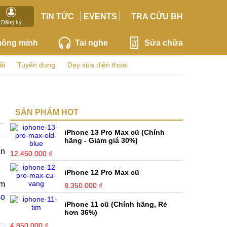
TIN TỨC
EVENTS
TRA CỨU BH
Đăng ký
hông minh
Tai nghe
Sửa chữa
ãi
Tuyển dụng
Dạy sửa điện thoại
SẢN PHẨM HOT
iPhone 13 Pro Max cũ (Chính
hãng - Giảm giá 30%)
ân
12.450.000 ₫
iPhone 12 Pro Max cũ
ẩm
8.350.000 ₫
so
iPhone 11 cũ (Chính hãng, Rẻ
hơn 36%)
4.850.000 ₫