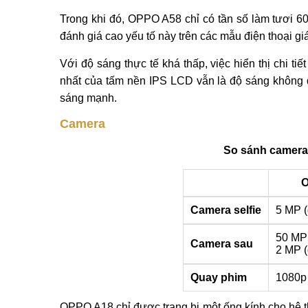
Trong khi đó, OPPO A58 chỉ có tần số làm tươi 
đánh giá cao yếu tố này trên các mẫu điện thoại giá
Với độ sáng thực tế khá thấp, việc hiển thị chi ti
nhất của tấm nền IPS LCD vẫn là độ sáng không đ
sáng mạnh.
Camera
So sánh camer
O
Camera selfie
5 MP (
50 MP 
Camera sau
2 MP (
Quay phim
1080p
OPPO A18 chỉ được trang bị một ống kính cho hệ t