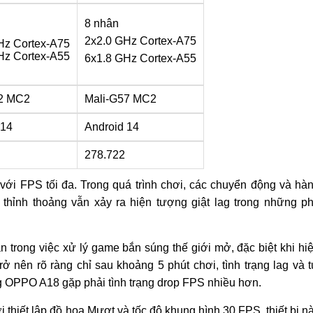
8 nhân
2x2.0 GHz Cortex-A75
Hz Cortex-A75
Hz Cortex-A55
6x1.8 GHz Cortex-A55
2 MC2
Mali-G57 MC2
 14
Android 14
278.722
i FPS tối đa. Trong quá trình chơi, các chuyển động và hà
thỉnh thoảng vẫn xảy ra hiện tượng giật lag trong những p
n trong việc xử lý game bắn súng thế giới mở, đặc biệt khi hi
trở nên rõ ràng chỉ sau khoảng 5 phút chơi, tình trạng lag và t
ng OPPO A18 gặp phải tình trạng drop FPS nhiều hơn.
hiết lập đồ họa Mượt và tốc độ khung hình 30 FPS, thiết bị n