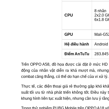
8 nhân
CPU
2x2.0 G
6x1.8 G
GPU
Mali-G5
Hệ điều hành
Android
Điểm AnTuTu
283.845
Trên OPPO A58, đồ họa được cài đặt ở mức HD vớ
động của nhân vật diễn ra khá mượt mà, nhưng 
combat căng thẳng, có thể do hạn chế của vi xử lý.
Thực tế, các điện thoại giá rẻ thường gặp khó khă
suất tối ưu từ nhà phát triển không tốt. Điều này 
khung hình liên tục xuất hiện, nhưng cần lưu ý rằ
Trong thử nghiệm PUBG Mobile trên OPPO A18 với t