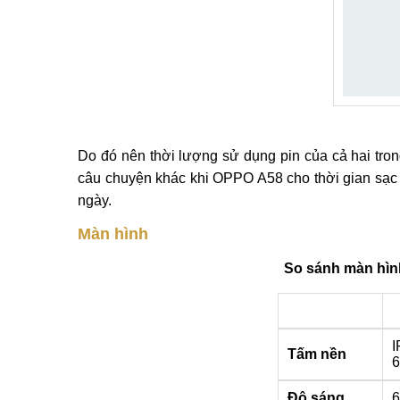
Do đó nên thời lượng sử dụng pin của cả hai trong
câu chuyện khác khi OPPO A58 cho thời gian sạc n
ngày.
Màn hình
So sánh màn hì
I
Tấm nền
6
Độ sáng
6