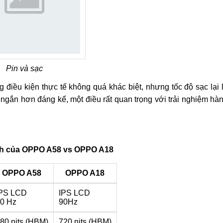
Pin và sạc
 điều kiện thực tế không quá khác biệt, nhưng tốc độ sạc lại 
gắn hơn đáng kể, một điều rất quan trọng với trải nghiệm hà
nh của OPPO A58 vs OPPO A18
OPPO A58
OPPO A18
PS LCD
IPS LCD
0 Hz
90Hz
80 nits (HBM)
720 nits (HBM)