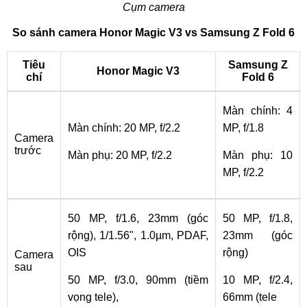
Cụm camera
So sánh camera Honor Magic V3 vs Samsung Z Fold 6
Tiêu
Samsung Z
Honor Magic V3
chí
Fold 6
Màn chính: 4
Màn chính: 20 MP, f/2.2
MP, f/1.8
Camera
trước
Màn phụ: 20 MP, f/2.2
Màn phụ: 10
MP, f/2.2
50 MP, f/1.6, 23mm (góc
50 MP, f/1.8,
rộng), 1/1.56", 1.0µm, PDAF,
23mm (góc
OIS
rộng)
Camera
sau
50 MP, f/3.0, 90mm (tiềm
10 MP, f/2.4,
vọng tele),
66mm (tele