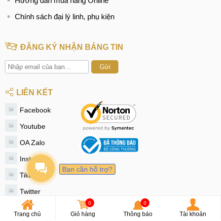
Hướng dẫn mua hàng Online
Chính sách đại lý linh, phụ kiện
ĐĂNG KÝ NHẬN BẢNG TIN
Gửi
LIÊN KẾT
Facebook
Youtube
OA Zalo
Instagram
Bạn cần hỗ trợ?
Tiktok
Twitter
0
0
© 2020 - MobileCity
Trang chủ
Giỏ hàng
Thông báo
Tài khoản