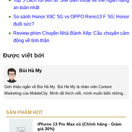
Top 5 cách rút tiền từ SIM điện thoại về thẻ ngân hàng
an toàn nhất
So sánh Honor X9C 5G vs OPPO Reno13 F 5G: Honor
đuối sức?
Review phim Chuyện Nhà Bánh Xếp: Câu chuyện cảm
động về tình thân
Được viết bởi
Bùi Hà My
Giới thiệu ngắn về Bùi Hà My Bùi Hà My là nhân viên Content
Marketing của MobileCity. Mình rất thích viết, mình muốn biến những
suy nghĩ trong đầu thành những bài viết để từ đó giúp mọi người hiểu
thêm về một vấn đề nào đó. Mình luôn cố gắng nỗ lực, lắng nghe góp ý
SẢN PHẨM HOT
của mọi người để từ đó hoàn thiện bản thân hơn. Mình luôn không
ngừng thay đổi bản thân để thích nghi với cuộc sống hiện ...
iPhone 13 Pro Max cũ (Chính hãng - Giảm
giá 30%)