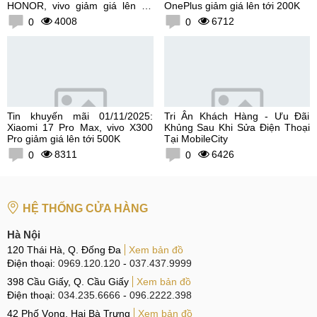
HONOR, vivo giảm giá lên tới
OnePlus giảm giá lên tới 200K
300K
4008
6712
0
0
Tin khuyến mãi 01/11/2025:
Tri Ân Khách Hàng - Ưu Đãi
Xiaomi 17 Pro Max, vivo X300
Khủng Sau Khi Sửa Điện Thoại
Pro giảm giá lên tới 500K
Tại MobileCity
8311
6426
0
0
HỆ THỐNG CỬA HÀNG
Hà Nội
120 Thái Hà, Q. Đống Đa
Xem bản đồ
Điện thoại:
0969.120.120
-
037.437.9999
398 Cầu Giấy, Q. Cầu Giấy
Xem bản đồ
Điện thoại:
034.235.6666
-
096.2222.398
42 Phố Vọng, Hai Bà Trưng
Xem bản đồ