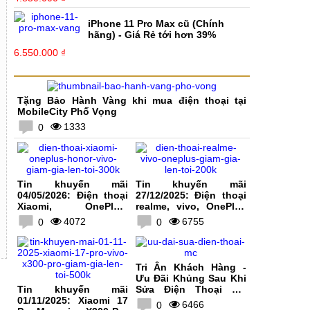
iPhone 11 Pro Max cũ (Chính
hãng) - Giá Rẻ tới hơn 39%
6.550.000 ₫
Tặng Bảo Hành Vàng khi mua điện thoại tại
MobileCity Phố Vọng
1333
0
Tin khuyến mãi
Tin khuyến mãi
04/05/2026: Điện thoại
27/12/2025: Điện thoại
Xiaomi, OnePlus,
realme, vivo, OnePlus
HONOR, vivo giảm giá
giảm giá lên tới 200K
4072
6755
0
0
lên tới 300K
Tri Ân Khách Hàng -
Ưu Đãi Khủng Sau Khi
Tin khuyến mãi
Sửa Điện Thoại Tại
01/11/2025: Xiaomi 17
MobileCity
6466
0