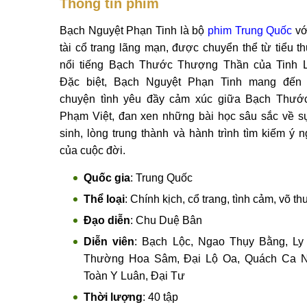
Thông tin phim
Bạch Nguyệt Phạn Tinh là bộ
phim Trung Quốc
vớ
tài cổ trang lãng mạn, được chuyển thể từ tiểu th
nổi tiếng Bạch Thước Thượng Thần của Tinh L
Đặc biệt, Bạch Nguyệt Phạn Tinh mang đến
chuyện tình yêu đầy cảm xúc giữa Bạch Thướ
Phạm Việt, đan xen những bài học sâu sắc về s
sinh, lòng trung thành và hành trình tìm kiếm ý n
của cuộc đời.
Quốc gia
: Trung Quốc
Thể loại
: Chính kịch, cổ trang, tình cảm, võ th
Đạo diễn
: Chu Duệ Bân
Diễn viên
: Bạch Lộc, Ngao Thụy Bằng, Ly
Thường Hoa Sâm, Đại Lộ Oa, Quách Ca 
Toàn Y Luân, Đại Tư
Thời lượng
: 40 tập