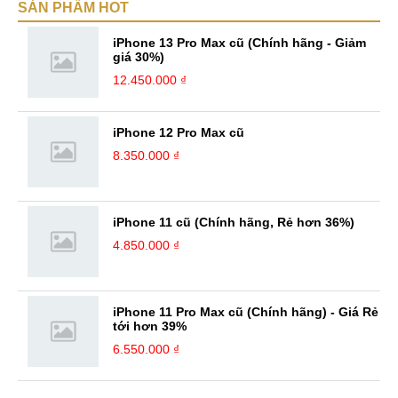
SẢN PHẨM HOT
bản thân Đỗ Đức Sang, viết chính là gửi gắm lại những cảm xúc, cảm
nhận, đánh giá chân thực nhất của mình với một vấn đề nào ...
iPhone 13 Pro Max cũ (Chính hãng - Giảm
giá 30%)
12.450.000 ₫
iPhone 12 Pro Max cũ
8.350.000 ₫
iPhone 11 cũ (Chính hãng, Rẻ hơn 36%)
4.850.000 ₫
iPhone 11 Pro Max cũ (Chính hãng) - Giá Rẻ
tới hơn 39%
6.550.000 ₫