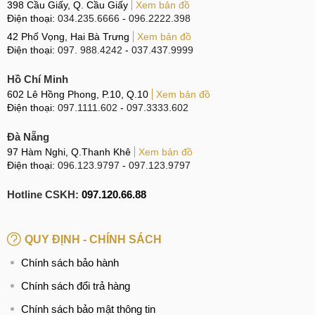
398 Cầu Giấy, Q. Cầu Giấy
Xem bản đồ
Điện thoại:
034.235.6666
-
096.2222.398
42 Phố Vọng, Hai Bà Trưng
Xem bản đồ
Điện thoại:
097. 988.4242
-
037.437.9999
Hồ Chí Minh
602 Lê Hồng Phong, P.10, Q.10
Xem bản đồ
Điện thoại:
097.1111.602
-
097.3333.602
Đà Nẵng
97 Hàm Nghi, Q.Thanh Khê
Xem bản đồ
Điện thoại:
096.123.9797
-
097.123.9797
Hotline CSKH:
097.120.66.88
QUY ĐỊNH - CHÍNH SÁCH
Chính sách bảo hành
Chính sách đổi trả hàng
Chính sách bảo mật thông tin