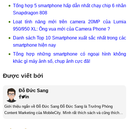
Tổng hợp 5 smartphone hấp dẫn nhất chạy chip 6 nhân
Snapdragon 808
Loạt tính năng mới trên camera 20MP của Lumia
950/950 XL: Ông vua mới của Camera Phone ?
Danh sách Top 10 Smartphone xuất sắc nhất trong các
smartphone hiện nay
Tông hợp những smartphone có ngoại hình không
khác gì máy ảnh số, chụp ảnh cực đã!
Được viết bởi
Đỗ Đức Sang
Giới thiệu ngắn về Đỗ Đức Sang Đỗ Đức Sang là Trưởng Phòng
Content Marketing của MobileCity. Mình rất thích sách và cũng thích
viết nữa. Mình luôn thích viết ra những suy nghĩ, cảm nhận của bản
thân ở bất cứ khoảnh khắc nào đặc biệt để lưu giữ lại làm kỉ niệm. Với