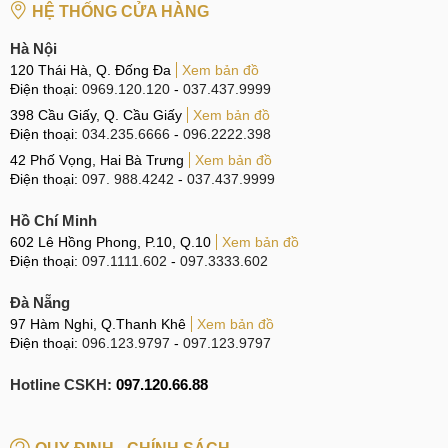
HỆ THỐNG CỬA HÀNG
Hà Nội
120 Thái Hà, Q. Đống Đa
Xem bản đồ
Điện thoại:
0969.120.120
-
037.437.9999
398 Cầu Giấy, Q. Cầu Giấy
Xem bản đồ
Điện thoại:
034.235.6666
-
096.2222.398
42 Phố Vọng, Hai Bà Trưng
Xem bản đồ
Điện thoại:
097. 988.4242
-
037.437.9999
Hồ Chí Minh
602 Lê Hồng Phong, P.10, Q.10
Xem bản đồ
Điện thoại:
097.1111.602
-
097.3333.602
Đà Nẵng
97 Hàm Nghi, Q.Thanh Khê
Xem bản đồ
Điện thoại:
096.123.9797
-
097.123.9797
Hotline CSKH:
097.120.66.88