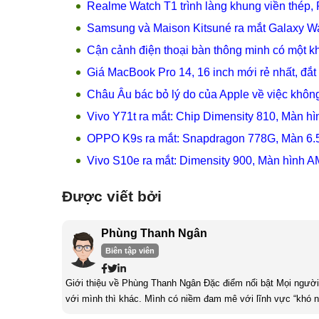
Realme Watch T1 trình làng khung viền thép, P
Samsung và Maison Kitsuné ra mắt Galaxy Wa
Cận cảnh điện thoại bàn thông minh có một k
Giá MacBook Pro 14, 16 inch mới rẻ nhất, đắt 
Châu Âu bác bỏ lý do của Apple về việc khô
Vivo Y71t ra mắt: Chip Dimensity 810, Màn h
OPPO K9s ra mắt: Snapdragon 778G, Màn 6.
Vivo S10e ra mắt: Dimensity 900, Màn hình A
Được viết bởi
Phùng Thanh Ngân
Biên tập viên
Giới thiệu về Phùng Thanh Ngân Đặc điểm nổi bật Mọi người thường nói con gái thì thường không có hứng thú về công nghệ nhưng đối
với mình thì khác. Mình có niềm đam mê với lĩnh vực “khó n
yếu tố quan trọng nhất của con gái khi làm về lĩnh vực công