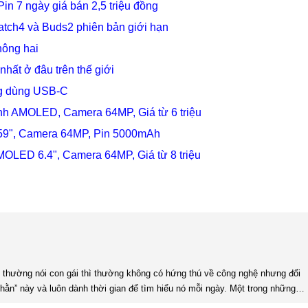
in 7 ngày giá bán 2,5 triệu đồng
tch4 và Buds2 phiên bản giới hạn
hông hai
nhất ở đâu trên thế giới
ng dùng USB-C
ình AMOLED, Camera 64MP, Giá từ 6 triệu
59", Camera 64MP, Pin 5000mAh
MOLED 6.4", Camera 64MP, Giá từ 8 triệu
hằn” này và luôn dành thời gian để tìm hiểu nó mỗi ngày. Một trong những
 nghệ là phải có niềm đam mê. Làm bất kỳ công việc khác cũng vậy, nếu ...