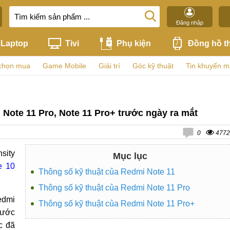
Đăng nhập
Laptop
Tivi
Phụ kiện
Đồng hồ t
chọn mua
Game Mobile
Giải trí
Góc kỹ thuật
Tin khuyến m
 Note 11 Pro, Note 11 Pro+ trước ngày ra mắt
0
4772
sity
Mục lục
e 10
Thông số kỹ thuật của Redmi Note 11
Thông số kỹ thuật của Redmi Note 11 Pro
edmi
Thông số kỹ thuật của Redmi Note 11 Pro+
rước
c đã