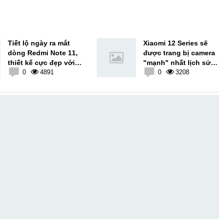
Tiết lộ ngày ra mắt
Xiaomi 12 Series sẽ
dòng Redmi Note 11,
được trang bị camera
thiết kế cực đẹp với
"mạnh" nhất lịch sử
khung viền vuông
0
4891
Xiaomi
0
3208