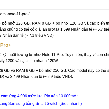
 + bộ nhớ 128 GB, RAM 8 GB + bộ nhớ 128 GB và các biến t
 chúng có thể có giá lần lượt là 1.599 Nhân dân tệ (~ 5.7 tri
9 Nhân dân tệ (~ 7.1 triệu VNĐ).
 Pro+
ố kỹ thuật tương tự như Note 11 Pro. Tuy nhiên, thay vì con ch
ity 1200 và sạc siêu nhanh 120W.
128 GB và RAM 8 GB + bộ nhớ 256 GB. Các model này có thể 
NĐ) và 2.499 Nhân dân tệ (~ 8.9 triệu VNĐ).
út cảm ứng 4.096 mức lực, Pin trên 10.000mAh
sang Samsung bằng Smart Switch (Siêu nhanh)