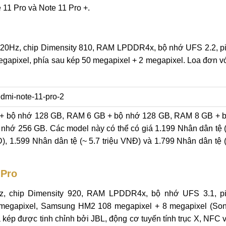
e 11 Pro và Note 11 Pro +.
120Hz, chip Dimensity 810, RAM LPDDR4x, bộ nhớ UFS 2.2, p
apixel, phía sau kép 50 megapixel + 2 megapixel. Loa đơn v
B + bộ nhớ 128 GB, RAM 6 GB + bộ nhớ 128 GB, RAM 8 GB + 
nhớ 256 GB. Các model này có thể có giá 1.199 Nhân dân tệ 
Đ), 1.599 Nhân dân tệ (~ 5.7 triệu VNĐ) và 1.799 Nhân dân tệ 
 Pro
, chip Dimensity 920, RAM LPDDR4x, bộ nhớ UFS 3.1, p
megapixel, Samsung HM2 108 megapixel + 8 megapixel (So
a kép được tinh chỉnh bởi JBL, động cơ tuyến tính trục X, NFC 