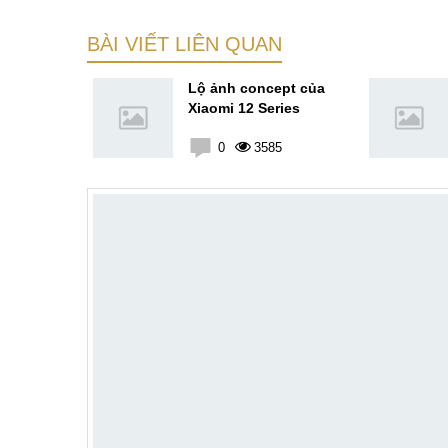
BÀI VIẾT LIÊN QUAN
số kỹ thuật
Lộ ảnh concept của
11 và Note
Xiaomi 12 Series
6
0
3585