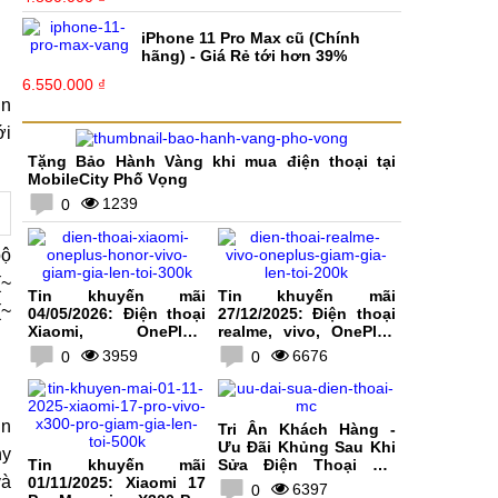
iPhone 11 Pro Max cũ (Chính
hãng) - Giá Rẻ tới hơn 39%
6.550.000 ₫
in
ới
Tặng Bảo Hành Vàng khi mua điện thoại tại
MobileCity Phố Vọng
1239
0
bộ
(~
Tin khuyến mãi
Tin khuyến mãi
(~
04/05/2026: Điện thoại
27/12/2025: Điện thoại
Xiaomi, OnePlus,
realme, vivo, OnePlus
HONOR, vivo giảm giá
giảm giá lên tới 200K
3959
6676
0
0
lên tới 300K
in
Tri Ân Khách Hàng -
Ưu Đãi Khủng Sau Khi
ny
Tin khuyến mãi
Sửa Điện Thoại Tại
và
01/11/2025: Xiaomi 17
MobileCity
6397
0