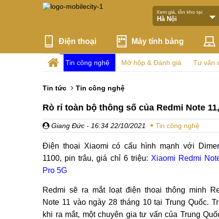
Xem giá, tồn kho tại:
Điện thoại
Máy tính bảng
Tin công nghệ
Mở hộp & Đánh giá
Tư vấn 
Tin tức
Tin công nghệ
Rò rỉ toàn bộ thông số của Redmi Note 11,
Giang Đức
- 16:34 22/10/2021
Tin công nghệ
Điện thoại Xiaomi có cấu hình mạnh với Dimen
1100, pin trâu, giá chỉ 6 triệu:
Xiaomi Redmi Not
Pro 5G
Redmi sẽ ra mắt loạt điện thoại thông minh R
Note 11 vào ngày 28 tháng 10 tại Trung Quốc. T
khi ra mắt, một chuyên gia tư vấn của Trung Quố