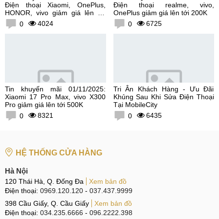
Điện thoại Xiaomi, OnePlus,
Điện thoại realme, vivo,
HONOR, vivo giảm giá lên tới
OnePlus giảm giá lên tới 200K
300K
4024
6725
0
0
Tin khuyến mãi 01/11/2025:
Tri Ân Khách Hàng - Ưu Đãi
Xiaomi 17 Pro Max, vivo X300
Khủng Sau Khi Sửa Điện Thoại
Pro giảm giá lên tới 500K
Tại MobileCity
8321
6435
0
0
HỆ THỐNG CỬA HÀNG
Hà Nội
120 Thái Hà, Q. Đống Đa
Xem bản đồ
Điện thoại:
0969.120.120
-
037.437.9999
398 Cầu Giấy, Q. Cầu Giấy
Xem bản đồ
Điện thoại:
034.235.6666
-
096.2222.398