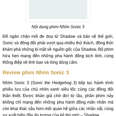
Nội dung phim Nhím Sonic 3
Để ngăn chặn mối đe dọa từ Shadow và bảo vệ thế giới,
Sonic và đồng đội phải vượt qua nhiều thử thách, đồng thời
khám phá những bí mật về nguồn gốc của Shadow. Bộ phim
hứa hẹn mang đến những pha hành động kịch tính, cùng
thông điệp về tình bạn và lòng dũng cảm.
Review phim Nhím Sonic 3
Nhím Sonic 3 (
Sonic the Hedgehog 3
) tiếp tục hành trình
phiêu lưu của chú nhím xanh siêu tốc cùng các đồng đội
thân thiết. Được khán giả chờ đợi từ lâu, phần phim này
không chỉ mang đến những pha hành động mãn nhãn mà
còn khai thác sâu hơn mối quan hệ giữa các nhân vật, cùng
sự xuất hiện đầy ấn tượng của kẻ thù mới – Shadow.