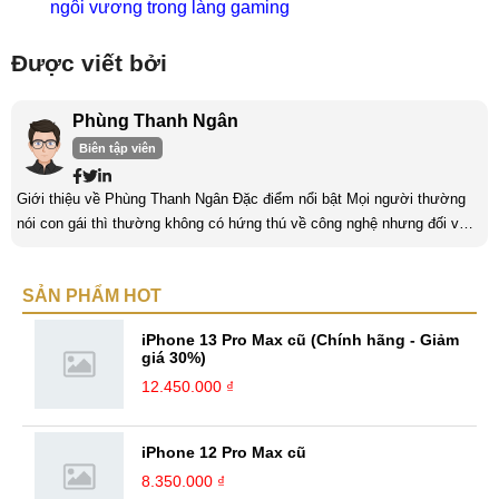
ngôi vương trong làng gaming
Được viết bởi
Phùng Thanh Ngân
Biên tập viên
Giới thiệu về Phùng Thanh Ngân Đặc điểm nổi bật Mọi người thường
nói con gái thì thường không có hứng thú về công nghệ nhưng đối với
mình thì khác. Mình có niềm đam mê với lĩnh vực “khó nhằn” này và
luôn dành thời gian để tìm hiểu nó mỗi ngày. Một trong những yếu tố
SẢN PHẨM HOT
quan trọng nhất của con gái khi làm về lĩnh vực công nghệ là phải có
niềm đam mê. Làm bất kỳ công việc khác cũng vậy, nếu ...
iPhone 13 Pro Max cũ (Chính hãng - Giảm
giá 30%)
12.450.000 ₫
iPhone 12 Pro Max cũ
8.350.000 ₫