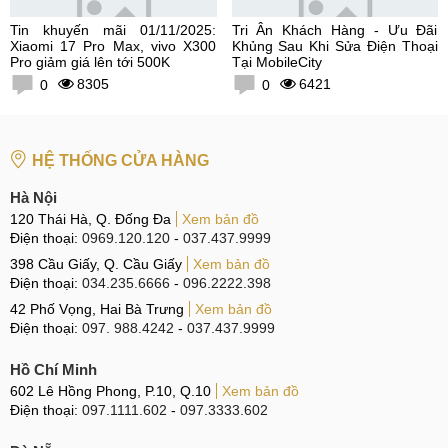
Tin khuyến mãi 01/11/2025:
Tri Ân Khách Hàng - Ưu Đãi
Xiaomi 17 Pro Max, vivo X300
Khủng Sau Khi Sửa Điện Thoại
Pro giảm giá lên tới 500K
Tại MobileCity
8305
6421
0
0
HỆ THỐNG CỬA HÀNG
Hà Nội
120 Thái Hà, Q. Đống Đa
Xem bản đồ
Điện thoại:
0969.120.120
-
037.437.9999
398 Cầu Giấy, Q. Cầu Giấy
Xem bản đồ
Điện thoại:
034.235.6666
-
096.2222.398
42 Phố Vọng, Hai Bà Trưng
Xem bản đồ
Điện thoại:
097. 988.4242
-
037.437.9999
Hồ Chí Minh
602 Lê Hồng Phong, P.10, Q.10
Xem bản đồ
Điện thoại:
097.1111.602
-
097.3333.602