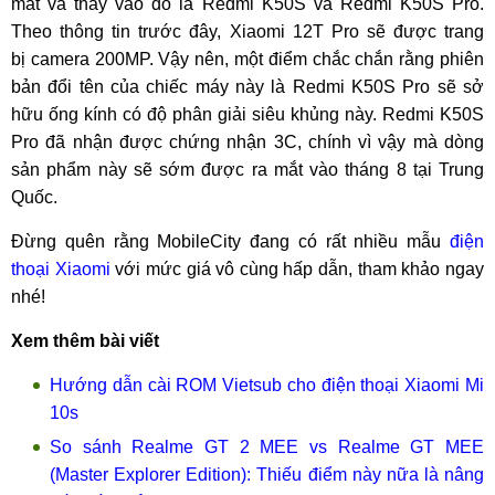
mắt và thay vào đó là Redmi K50S và Redmi K50S Pro.
Theo thông tin trước đây, Xiaomi 12T Pro sẽ được trang
bị camera 200MP. Vậy nên, một điểm chắc chắn rằng phiên
bản đổi tên của chiếc máy này là Redmi K50S Pro sẽ sở
hữu ống kính có độ phân giải siêu khủng này. Redmi K50S
Pro đã nhận được chứng nhận 3C, chính vì vậy mà dòng
sản phẩm này sẽ sớm được ra mắt vào tháng 8 tại Trung
Quốc.
Đừng quên rằng MobileCity đang có rất nhiều mẫu
điện
thoại Xiaomi
với mức giá vô cùng hấp dẫn, tham khảo ngay
nhé!
Xem thêm bài viết
Hướng dẫn cài ROM Vietsub cho điện thoại Xiaomi Mi
10s
So sánh Realme GT 2 MEE vs Realme GT MEE
(Master Explorer Edition): Thiếu điểm này nữa là nâng