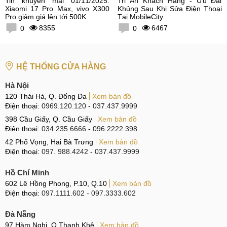
Tin khuyến mãi 01/11/2025:
Tri Ân Khách Hàng - Ưu Đãi
Xiaomi 17 Pro Max, vivo X300
Khủng Sau Khi Sửa Điện Thoại
Pro giảm giá lên tới 500K
Tại MobileCity
8355
6467
0
0
HỆ THỐNG CỬA HÀNG
Hà Nội
120 Thái Hà, Q. Đống Đa
Xem bản đồ
Điện thoại:
0969.120.120
-
037.437.9999
398 Cầu Giấy, Q. Cầu Giấy
Xem bản đồ
Điện thoại:
034.235.6666
-
096.2222.398
42 Phố Vọng, Hai Bà Trưng
Xem bản đồ
Điện thoại:
097. 988.4242
-
037.437.9999
Hồ Chí Minh
602 Lê Hồng Phong, P.10, Q.10
Xem bản đồ
Điện thoại:
097.1111.602
-
097.3333.602
Đà Nẵng
97 Hàm Nghi, Q.Thanh Khê
Xem bản đồ