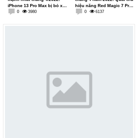
iPhone 13 Pro Max bị bỏ xa
hiệu năng Red Magic 7 Pro
khỏi top 3
0
3980
chỉ đứng thứ 2
0
6137