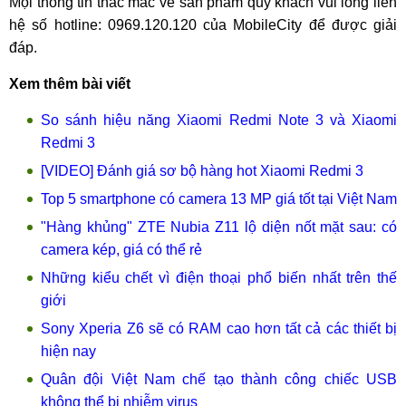
Mọi thông tin thắc mắc về sản phẩm quý khách vui lòng liên
hệ số hotline: 0969.120.120 của MobileCity để được giải
đáp.
Xem thêm bài viết
So sánh hiệu năng Xiaomi Redmi Note 3 và Xiaomi
Redmi 3
[VIDEO] Đánh giá sơ bộ hàng hot Xiaomi Redmi 3
Top 5 smartphone có camera 13 MP giá tốt tại Việt Nam
"Hàng khủng" ZTE Nubia Z11 lộ diện nốt mặt sau: có
camera kép, giá có thể rẻ
Những kiểu chết vì điện thoại phổ biến nhất trên thế
giới
Sony Xperia Z6 sẽ có RAM cao hơn tất cả các thiết bị
hiện nay
Quân đội Việt Nam chế tạo thành công chiếc USB
không thể bị nhiễm virus