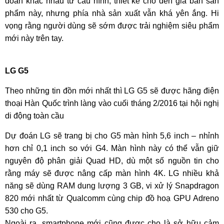
đoán khác nhau từ cấu hình, thiết kế cho đến giá bản sản
phẩm này, nhưng phía nhà sản xuất vẫn khá yên ắng. Hi
vọng rằng người dùng sẽ sớm được trải nghiệm siêu phẩm
mới này trên tay.
LG G5
Theo những tin đồn mới nhất thì LG G5 sẽ được hãng điện
thoại Hàn Quốc trình làng vào cuối tháng 2/2016 tại hội nghị
di động toàn cầu
Dự đoán LG sẽ trang bị cho G5 màn hình 5,6 inch – nhỉnh
hơn chỉ 0,1 inch so với G4. Màn hình này có thể vẫn giữ
nguyên độ phân giải Quad HD, dù một số nguồn tin cho
rằng máy sẽ được nâng cấp màn hình 4K. LG nhiều khả
năng sẽ dùng RAM dung lượng 3 GB, vi xử lý Snapdragon
820 mới nhất từ Qualcomm cùng chip đồ hoạ GPU Adreno
530 cho G5.
Ngoài ra, smartphone mới cũng được cho là sở hữu cảm