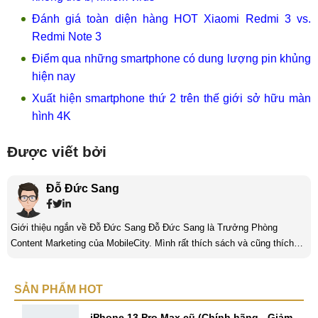
Đánh giá toàn diện hàng HOT Xiaomi Redmi 3 vs.
Redmi Note 3
Điểm qua những smartphone có dung lượng pin khủng
hiện nay
Xuất hiện smartphone thứ 2 trên thế giới sở hữu màn
hình 4K
Được viết bởi
Đỗ Đức Sang
Giới thiệu ngắn về Đỗ Đức Sang Đỗ Đức Sang là Trưởng Phòng
Content Marketing của MobileCity. Mình rất thích sách và cũng thích
viết nữa. Mình luôn thích viết ra những suy nghĩ, cảm nhận của bản
thân ở bất cứ khoảnh khắc nào đặc biệt để lưu giữ lại làm kỉ niệm. Với
SẢN PHẨM HOT
bản thân Đỗ Đức Sang, viết chính là gửi gắm lại những cảm xúc, cảm
nhận, đánh giá chân thực nhất của mình với một vấn đề nào ...
iPhone 13 Pro Max cũ (Chính hãng - Giảm