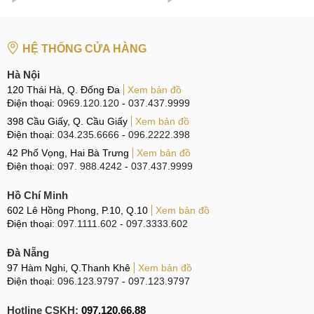
HỆ THỐNG CỬA HÀNG
Hà Nội
120 Thái Hà, Q. Đống Đa
Xem bản đồ
Điện thoại:
0969.120.120
-
037.437.9999
398 Cầu Giấy, Q. Cầu Giấy
Xem bản đồ
Điện thoại:
034.235.6666
-
096.2222.398
42 Phố Vọng, Hai Bà Trưng
Xem bản đồ
Điện thoại:
097. 988.4242
-
037.437.9999
Hồ Chí Minh
602 Lê Hồng Phong, P.10, Q.10
Xem bản đồ
Điện thoại:
097.1111.602
-
097.3333.602
Đà Nẵng
97 Hàm Nghi, Q.Thanh Khê
Xem bản đồ
Điện thoại:
096.123.9797
-
097.123.9797
Hotline CSKH:
097.120.66.88