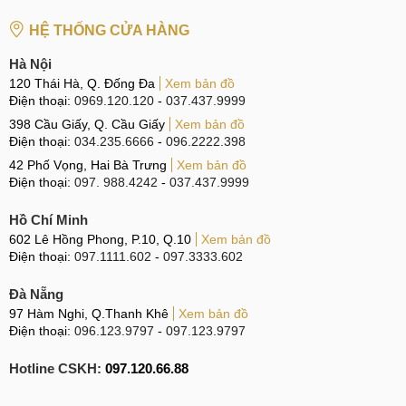
HỆ THỐNG CỬA HÀNG
Hà Nội
120 Thái Hà, Q. Đống Đa
Xem bản đồ
Điện thoại:
0969.120.120
-
037.437.9999
398 Cầu Giấy, Q. Cầu Giấy
Xem bản đồ
Điện thoại:
034.235.6666
-
096.2222.398
42 Phố Vọng, Hai Bà Trưng
Xem bản đồ
Điện thoại:
097. 988.4242
-
037.437.9999
Hồ Chí Minh
602 Lê Hồng Phong, P.10, Q.10
Xem bản đồ
Điện thoại:
097.1111.602
-
097.3333.602
Đà Nẵng
97 Hàm Nghi, Q.Thanh Khê
Xem bản đồ
Điện thoại:
096.123.9797
-
097.123.9797
Hotline CSKH:
097.120.66.88