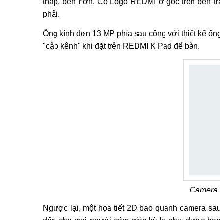
thấp, bền hơn. Có Logo REDMI ở góc trên bên tr
phải.
Ống kính đơn 13 MP phía sau cộng với thiết kế ốn
"cập kênh" khi đặt trên REDMI K Pad để bàn.
Camera 
Ngược lại, một họa tiết 2D bao quanh camera sa