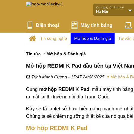
Xem giá, tồn kho tại:
Điện thoại
Máy tính bảng
Tin công nghệ
Mở hộp & Đánh giá
Tư vấn 
Tin tức
Mở hộp & Đánh giá
Mở hộp REDMI K Pad đầu tiên tại Việt Na
Trịnh Mạnh Cường
- 15:47 24/06/2025
Mở hộp & Đ
Cùng
mở hộp REDMI K Pad
, mẫu máy tính bảng
ra mắt tại thị trường nội địa Trung Quốc.
Đây sẽ là tablet sở hữu hiệu năng mạnh mẽ nhất 
Chúng ta sẽ chiêm ngưỡng thiết kế của nó qua bài
Mở hộp REDMI K Pad