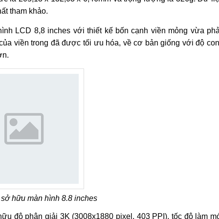
hất tham khảo.
nh LCD 8,8 inches với thiết kế bốn cạnh viền mỏng vừa phả
 của viền trong đã được tối ưu hóa, về cơ bản giống với độ co
ơn.
sở hữu màn hình 8.8 inches
ữu độ phân giải 3K (3008x1880 pixel, 403 PPI), tốc độ làm m