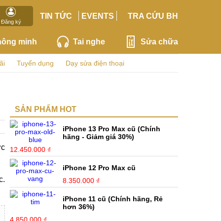
TIN TỨC
EVENTS
TRA CỨU BH
Đăng ký
hông minh
Tai nghe
Sửa chữa
ãi
Tuyển dụng
Dạy sửa điện thoại
SẢN PHẨM HOT
iPhone 13 Pro Max cũ (Chính
hãng - Giảm giá 30%)
ợc
12.450.000 ₫
iPhone 12 Pro Max cũ
c.
8.350.000 ₫
iPhone 11 cũ (Chính hãng, Rẻ
hơn 36%)
4.850.000 ₫