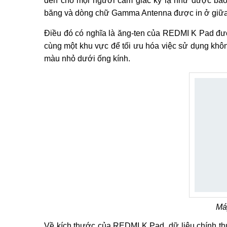
đến cho mọi người cảm giác kỳ lạ như được ba
băng và dòng chữ Gamma Antenna được in ở giữa
Điều đó có nghĩa là ăng-ten của REDMI K Pad đượ
cùng một khu vực để tối ưu hóa việc sử dụng khôn
màu nhỏ dưới ống kính.
Má
Về kích thước của REDMI K Pad, dữ liệu chính thứ