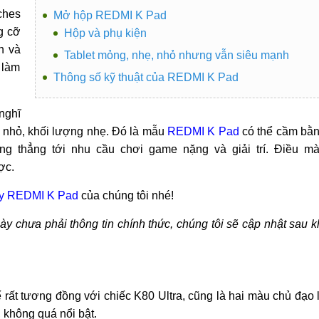
ches
Mở hộp REDMI K Pad
g cỡ
Hộp và phụ kiện
n và
Tablet mỏng, nhẹ, nhỏ nhưng vẫn siêu mạnh
 làm
Thông số kỹ thuật của REDMI K Pad
nghĩ
h nhỏ, khối lượng nhẹ. Đó là mẫu
REDMI K Pad
có thể cầm bằ
ng thẳng tới nhu cầu chơi game nặng và giải trí. Điều m
ợc.
ay REDMI K Pad
của chúng tôi nhé!
 này chưa phải thông tin chính thức, chúng tôi sẽ cập nhật sau k
ất tương đồng với chiếc K80 Ultra, cũng là hai màu chủ đạo 
 không quá nổi bật.