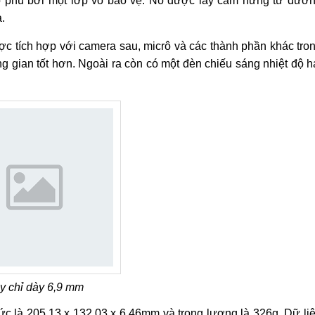
o phủ bởi một lớp vỏ bảo vệ. Nó được lấy cảm hứng từ đườ
.
c tích hợp với camera sau, micrô và các thành phần khác tro
g gian tốt hơn. Ngoài ra còn có một đèn chiếu sáng nhiệt độ h
y chỉ dày 6,9 mm
c là 205,13 x 132,03 x 6,46mm và trọng lượng là 326g. Dữ li