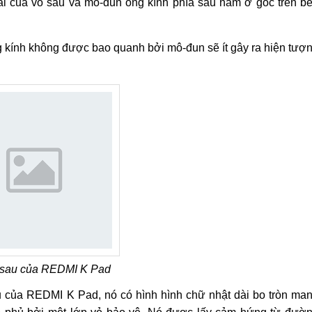
ái của vỏ sau và mô-đun ống kính phía sau nằm ở góc trên b
g kính không được bao quanh bởi mô-đun sẽ ít gây ra hiện tượ
sau của REDMI K Pad
u của REDMI K Pad, nó có hình hình chữ nhật dài bo tròn ma