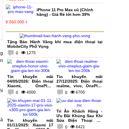
iPhone 11 Pro Max cũ (Chính
hãng) - Giá Rẻ tới hơn 39%
6.550.000 ₫
Tặng Bảo Hành Vàng khi mua điện thoại tại
MobileCity Phố Vọng
1275
ng
0
àn
Tin khuyến mãi
Tin khuyến mãi
04/05/2026: Điện thoại
27/12/2025: Điện thoại
Xiaomi, OnePlus,
realme, vivo, OnePlus
hi
HONOR, vivo giảm giá
giảm giá lên tới 200K
4000
6705
0
0
lên tới 300K
Tri Ân Khách Hàng -
Ưu Đãi Khủng Sau Khi
là
Tin khuyến mãi
Sửa Điện Thoại Tại
01/11/2025: Xiaomi 17
MobileCity
6421
0