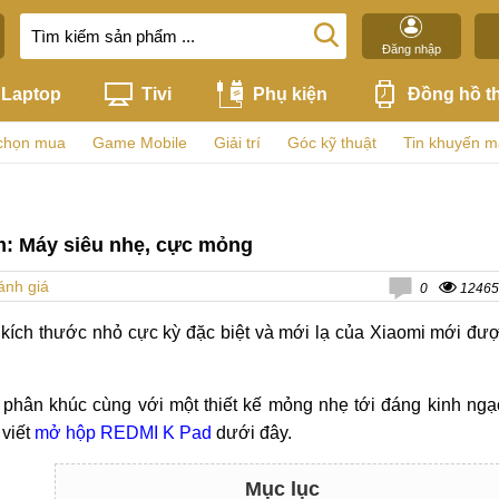
Đăng nhập
Laptop
Tivi
Phụ kiện
Đồng hồ t
chọn mua
Game Mobile
Giải trí
Góc kỹ thuật
Tin khuyến m
m: Máy siêu nhẹ, cực mỏng
ánh giá
0
12465
 kích thước nhỏ cực kỳ đặc biệt và mới lạ của Xiaomi mới đư
phân khúc cùng với một thiết kế mỏng nhẹ tới đáng kinh ngạ
 viết
mở hộp REDMI K Pad
dưới đây.
Mục lục