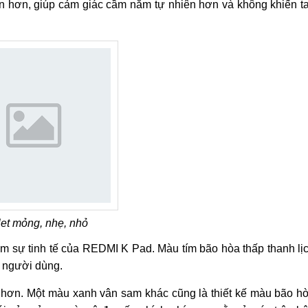
òn hơn, giúp cảm giác cầm nắm tự nhiên hơn và không khiến t
et mỏng, nhẹ, nhỏ
hêm sự tinh tế của REDMI K Pad. Màu tím bão hòa thấp thanh lị
a người dùng.
 hơn. Một màu xanh vân sam khác cũng là thiết kế màu bão h