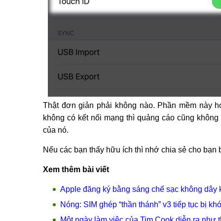
Thật đơn giản phải không nào. Phần mềm này ho
không có kết nối mạng thì quảng cáo cũng không 
của nó.
Nếu các bạn thấy hữu ích thì nhớ chia sẻ cho bạn 
Xem thêm bài viết
Apple đăng ký bằng sáng chế sạc không dây 
Nóng: SIM ghép “thần thánh” v3 tiếp tục bị k
Một ngày làm việc của Tim Cook diễn ra như 