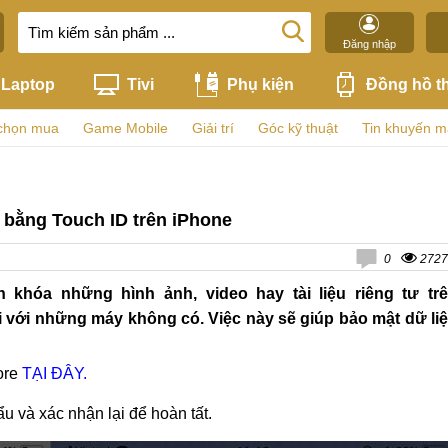
Đăng nhập
Laptop
Tivi
Phụ kiện
Đồng hồ t
chọn mua
Game Mobile
Giải trí
Góc kỹ thuật
Tin khuyến m
ư bằng Touch ID trên iPhone
0
2727
khóa những hình ảnh, video hay tài liệu riêng tư tr
 với những máy không có. Việc này sẽ giúp bảo mật dữ li
ore
TẠI ĐÂY.
u và xác nhận lại để hoàn tất.