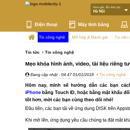
Xem giá, tồn kho tại:
Điện thoại
Máy tính bảng
Tin công nghệ
Mở hộp & Đánh giá
Tư vấn 
Tin tức
Tin công nghệ
Mẹo khóa hình ảnh, video, tài liệu riêng t
Đang cập nhật
- 04:47 01/01/2018
Tin công nghệ
Hôm nay, mình sẽ hướng dẫn các bạn cách 
iPhone
bằng Touch ID, hoặc bằng mật khẩu đối
tốt hơn, mời các bạn cùng theo dõi nhé!
Đầu tiên, các bạn tải về ứng dụng DISK trên Appst
Khi mở lên, ứng dụng yêu cầu chúng ta đặt mật khẩ