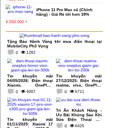
iPhone 11 Pro Max cũ (Chính
hãng) - Giá Rẻ tới hơn 39%
6.550.000 ₫
Tặng Bảo Hành Vàng khi mua điện thoại tại
MobileCity Phố Vọng
1282
0
Tin khuyến mãi
Tin khuyến mãi
04/05/2026: Điện thoại
27/12/2025: Điện thoại
Xiaomi, OnePlus,
realme, vivo, OnePlus
HONOR, vivo giảm giá
giảm giá lên tới 200K
4007
6711
0
0
lên tới 300K
Tri Ân Khách Hàng -
Ưu Đãi Khủng Sau Khi
Tin khuyến mãi
Sửa Điện Thoại Tại
01/11/2025: Xiaomi 17
MobileCity
6425
0