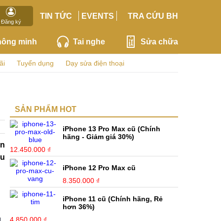
TIN TỨC
EVENTS
TRA CỨU BH
Đăng ký
hông minh
Tai nghe
Sửa chữa
ãi
Tuyển dụng
Dạy sửa điện thoại
SẢN PHẨM HOT
iPhone 13 Pro Max cũ (Chính
hãng - Giảm giá 30%)
ên
12.450.000 ₫
ệu
iPhone 12 Pro Max cũ
8.350.000 ₫
iPhone 11 cũ (Chính hãng, Rẻ
hơn 36%)
4.850.000 ₫