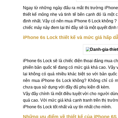
Ngay từ những ngày đẩu ra mắt thị trường iPhone 
thiết kế mỏng nhẹ và tinh tế bên cạnh đó là mộ
định nhất. Vậy có nên mua iPhone 6 Lock không ? 
chiếc máy này đem lại thì đây sẽ là một quyết định 
iPhone 6s Lock thiết kế và mức giá hấp 
iPhone 6s Lock sẽ là chiếc điện thoại đáng mua cho
phiên bản quốc tế đang có mức giá khá cao. Vậy v
lại không có quá nhiều khác biệt so với bản quốc 
nên mua iPhone 6s Lock không? Không chỉ có m
chưa qua sử dụng với đầy đủ phụ kiện đi kèm.
Vậy đây chính là một điều tuyệt vời cho người dù
quá cao. Với mức giá khá cạnh tranh trên thị trườ
iPhone 6s Lock tốt nhất và uy tín nhất cho mình.
Những ưu điểm về thiết kế của iPhone 6S