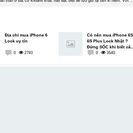
ản thân ở bất cứ khoảnh khắc nào đặc biệt để lưu giữ lại làm kỉ niệm. Với
xúc, cảm nhận, đánh giá chân thực nhất của mình với một vấn đề nào ...
Địa chỉ mua iPhone 6
Có nên mua iPhone 6S
Lock uy tín
6S Plus Lock Nhật ?
Đừng SỐC khi biết câ
0
2793
trả lời
0
3540