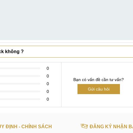
ck không ?
0
0
Bạn có vấn đề cần tư vấn?
0
Gửi câu hỏi
0
0
Y ĐỊNH - CHÍNH SÁCH
ĐĂNG KÝ NHẬN B