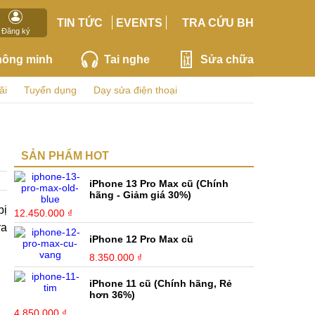
TIN TỨC
EVENTS
TRA CỨU BH
Đăng ký
hông minh
Tai nghe
Sửa chữa
ãi
Tuyển dụng
Dạy sửa điện thoại
SẢN PHẨM HOT
iPhone 13 Pro Max cũ (Chính
hãng - Giảm giá 30%)
bị
12.450.000 ₫
ra
iPhone 12 Pro Max cũ
8.350.000 ₫
iPhone 11 cũ (Chính hãng, Rẻ
hơn 36%)
4.850.000 ₫