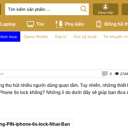
Đăng nhập
Laptop
Tivi
Phụ kiện
Đồng hồ t
chọn mua
Game Mobile
Giải trí
Góc kỹ thuật
Tin khuyến m
ua
0
2744
ng thu hút nhiều người dùng quan tâm. Tuy nhiên, những thiết 
iPhone 6s lock không? Những lí do dưới đây sẽ giúp bạn đưa 