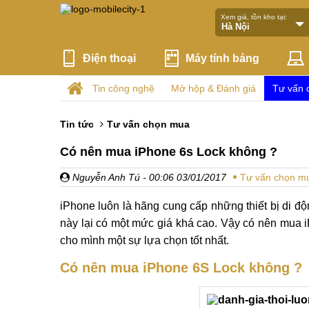
Xem giá, tồn kho tại:
Điện thoại
Máy tính bảng
Tin công nghệ
Mở hộp & Đánh giá
Tư vấn 
Tin tức
Tư vấn chọn mua
Có nên mua iPhone 6s Lock không ?
Nguyễn Anh Tú
- 00:06 03/01/2017
Tư vấn chọn m
iPhone luôn là hãng cung cấp những thiết bị di độ
này lại có một mức giá khá cao. Vậy có nên mua 
cho mình một sự lựa chọn tốt nhất.
Có nên mua iPhone 6S Lock không ?