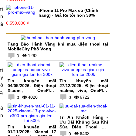
ởi
iPhone 11 Pro Max cũ (Chính
hãng) - Giá Rẻ tới hơn 39%
ổn
6.550.000 ₫
mà
Tặng Bảo Hành Vàng khi mua điện thoại tại
MobileCity Phố Vọng
1292
0
ới
áy
Tin khuyến mãi
Tin khuyến mãi
có
04/05/2026: Điện thoại
27/12/2025: Điện thoại
Xiaomi, OnePlus,
realme, vivo, OnePlus
0%
HONOR, vivo giảm giá
giảm giá lên tới 200K
4020
6722
0
0
lên tới 300K
iá
án
Tri Ân Khách Hàng -
Ưu Đãi Khủng Sau Khi
Tin khuyến mãi
Sửa Điện Thoại Tại
01/11/2025: Xiaomi 17
MobileCity
6433
0