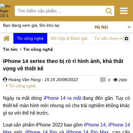
Bạn đang xem giá, tồn kho tại:
Tin công nghệ
Mở hộp & Đánh giá
Tư vấn chọn mua
Tin tức
Tin công nghệ
iPhone 14 series theo bị rò rỉ hình ảnh, khá thất
vọng về thiết kế
Hoàng Văn Hùng
- 15:15 20/08/2022
0
2989
Tin công nghệ
Ngày ra mắt dòng
iPhone 14 ra mắt
đang đến gần. Tuy có
thiết kế màn hình mới nhưng nó cho trái nghiệm không khác
gì so với thể hệ trước.
Loạt sản phẩm iPhone 2022 bao gồm
iPhone 14
,
iPhone 14
Max
mới,
iPhone 14 Pro
và
iPhone 14 Pro Max
cao cấp