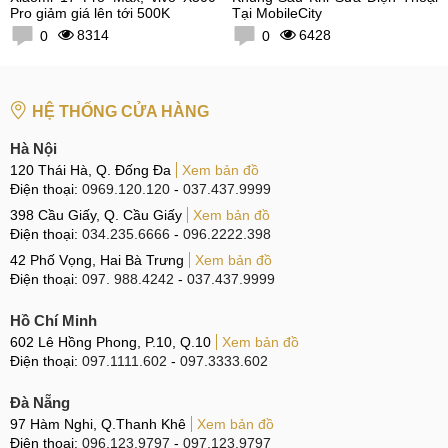
Pro giảm giá lên tới 500K
Tại MobileCity
8314
6428
0
0
HỆ THỐNG CỬA HÀNG
Hà Nội
120 Thái Hà, Q. Đống Đa
Xem bản đồ
Điện thoại:
0969.120.120
-
037.437.9999
398 Cầu Giấy, Q. Cầu Giấy
Xem bản đồ
Điện thoại:
034.235.6666
-
096.2222.398
42 Phố Vọng, Hai Bà Trưng
Xem bản đồ
Điện thoại:
097. 988.4242
-
037.437.9999
Hồ Chí Minh
602 Lê Hồng Phong, P.10, Q.10
Xem bản đồ
Điện thoại:
097.1111.602
-
097.3333.602
Đà Nẵng
97 Hàm Nghi, Q.Thanh Khê
Xem bản đồ
Điện thoại:
096.123.9797
-
097.123.9797