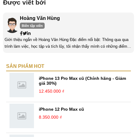
Được viết bởi
Hoàng Văn Hùng
Biên tập viên
Giới thiệu ngắn về Hoàng Văn Hùng Đặc điểm nổi bật: Thông qua qua
trình làm việc, học tập và tích lũy, tôi nhận thấy mình có những điểm
nổi bật như sau: Tinh thần cầu tiến, ham học hỏi, chịu áp lực cao. Luôn
luôn học tập không ngừng để trau dồi kiến thức phục vụ công việc. Khả
SẢN PHẨM HOT
năng làm việc độc lập, làm việc nhóm tốt. Yêu thích chạy bộ, nghe
sách nói,... Kinh nghiệm: Tôi đã có ...
iPhone 13 Pro Max cũ (Chính hãng - Giảm
giá 30%)
12.450.000 ₫
iPhone 12 Pro Max cũ
8.350.000 ₫