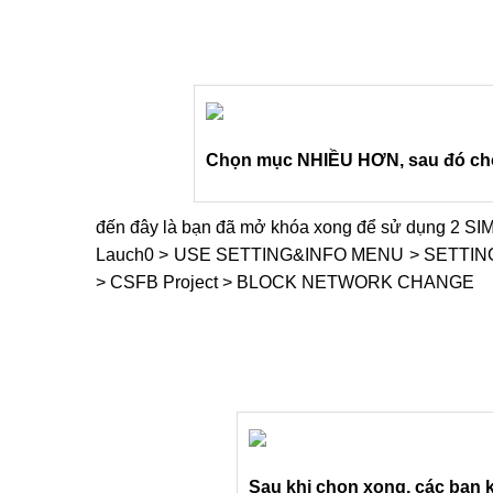
đến đây là bạn đã mở khóa xong để sử dụng 2 SIM và
Lauch0 > USE SETTING&INFO MENU > SETT
> CSFB Project > BLOCK NETWORK CHANGE
Sau khi chọn xong, các bạn 
Khi máy hiện lên Please reboot UE là bạn đã hoàn
trên chiếc J7 đã nhận được hai sim và sử dụng 3G
Như vậy, chúng ta đã hoàn thành xong công việc u
bình thường tại Việt Nam. Việc này chỉ tốn thời g
mắc nào, hay có những vướng mắc trong quá trình 
0969.122.122 chúng tôi sẽ tư vấn và hỗ trợ bạn thự