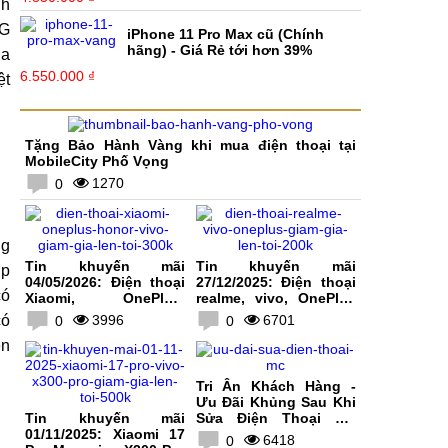
iPhone 11 cũ (Chính hãng, Rẻ
nh
hơn 36%)
4G
4.850.000 ₫
ua
ệt
iPhone 11 Pro Max cũ (Chính
hãng) - Giá Rẻ tới hơn 39%
6.550.000 ₫
ng
ợp
có
có
ện
Tặng Bảo Hành Vàng khi mua điện thoại tại
MobileCity Phố Vọng
1270
0