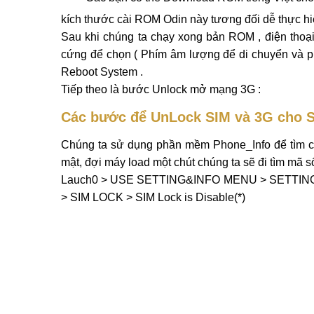
kích thước cài ROM Odin này tương đối dễ thực hiệ
Sau khi chúng ta chạy xong bản ROM , điện thoại
cứng để chọn ( Phím âm lượng để di chuyển và ph
Reboot System .
Tiếp theo là bước Unlock mở mạng 3G :
Các bước để UnLock SIM và 3G cho 
Chúng ta sử dụng phần mềm Phone_Info để tìm c
mật, đợi máy load một chút chúng ta sẽ đi tìm mã s
Lauch0 > USE SETTING&INFO MENU > SETTIN
> SIM LOCK > SIM Lock is Disable(*)