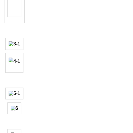
họn
Back
cho đến khi quay về mục
ServiceMode