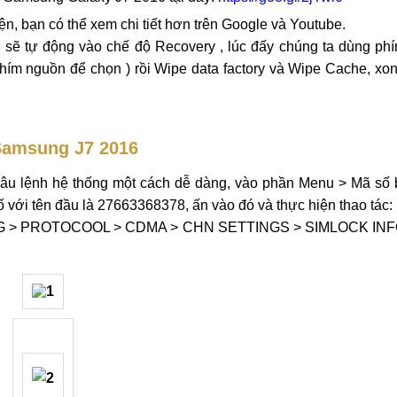
n, bạn có thể xem chi tiết hơn trên Google và Youtube.
 sẽ tự động vào chế độ Recovery , lúc đấy chúng ta dùng ph
ím nguồn để chọn ) rồi Wipe data factory và Wipe Cache, xo
Samsung J7 2016
âu lệnh hệ thống một cách dễ dàng, vào phần Menu > Mã số 
ố với tên đầu là 27663368378, ấn vào đó và thực hiện thao tác:
G > PROTOCOOL > CDMA > CHN SETTINGS > SIMLOCK IN