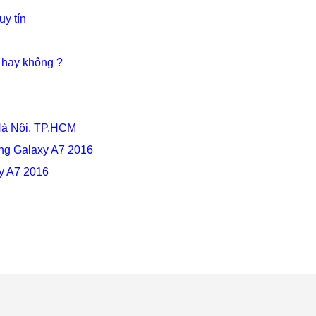
ng Galaxy A7 2016
y A7 2016
nh vực sửa chữa điện thoại và hiện này mình đang là kỹ thuật viên sửa chữa
ện thích giúp đỡ mọi người, tôi thích giải quyết những công việc khó và man
h tìm tòi những cái mới và Mobilecity đã giúp tôi thực hiện điều đó. ...
Hướng dẫn cài App
Hướng dẫn kiểm tra v
trên iOS 7, 8 cho
test Blackberry
iPhone 4S
Passport Silver Editio