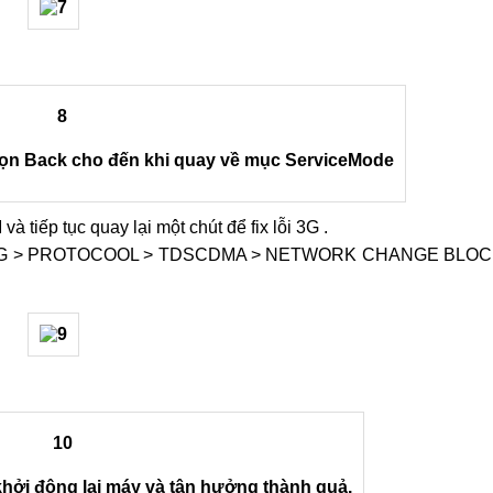
 tiếp tục quay lại một chút để fix lỗi 3G .
ING > PROTOCOOL > TDSCDMA > NETWORK CHANGE BLO
khởi động lại máy và tận hưởng thành quả.
 thành, chỉ cần khởi động mọi thứ và kiểm tra lại xem thành q
 hoàn toàn bình thường.
nlock để chiếc J7 có mã có thể sử dụng hai sim và 3G hoàn to
ian khoảng 5 đến 10' và vô cùng dễ thực hiện. Nếu có bất kì th
unlock, hãy đến ngay với MobileCity, hoặc gọi ngay tới Hotlin
c hiện điều này.