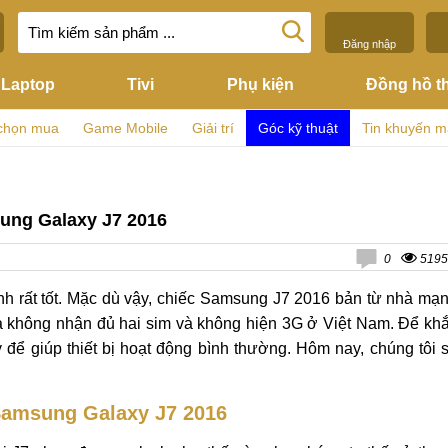
Đăng nhập
Laptop
Tivi
Phụ kiện
Đồng hồ t
chọn mua
Game Mobile
Giải trí
Góc kỹ thuật
Tin khuyến m
ung Galaxy J7 2016
0
5195
h rất tốt. Mặc dù vậy, chiếc Samsung J7 2016 bản từ nhà mạ
h là không nhận đủ hai sim và không hiện 3G ở Việt Nam. Để kh
để giúp thiết bị hoạt động bình thường. Hôm nay, chúng tôi 
Samsung Galaxy J7 2016