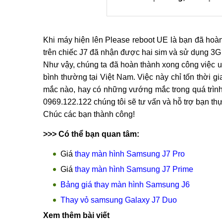
Chúc các bạn thành công!
>>> Có thể bạn quan tâm:
Giá
thay màn hình Samsung J7 Pro
Giá
thay màn hình Samsung J7 Prime
Bảng giá thay màn hình Samsung J6
Thay vỏ samsung Galaxy J7 Duo
Xem thêm bài viết
Mua Samsung Galaxy S7 tại Cầu Giấy giá rẻ, u
Có nên mua Samsung S7 Hàn Quốc ?
Có nên mua Samsung S6 Mỹ ở thời điểm này
Có nên mua Samsung S7 Mỹ thời điểm này?
ĐỔI XIAOMI CŨ - LẤY XIAOMI MỚI
Ốp lưng Samsung Galaxy A7 2016 giá rẻ tại 