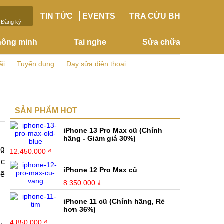
TIN TỨC
EVENTS
TRA CỨU BH
Đăng ký
hông minh
Tai nghe
Sửa chữa
ãi
Tuyển dụng
Dạy sửa điện thoại
SẢN PHẨM HOT
iPhone 13 Pro Max cũ (Chính
hãng - Giảm giá 30%)
ng
12.450.000 ₫
ắc
sẽ
iPhone 12 Pro Max cũ
8.350.000 ₫