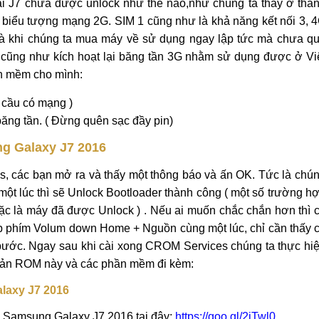
ại J7 chưa được unlock như thế nào,như chúng ta thấy ở tha
ới biểu tượng mạng 2G. SIM 1 cũng như là khả năng kết nối 3, 
mà khi chúng ta mua máy về sử dụng ngay lập tức mà chưa q
 cũng như kích hoạt lại băng tần 3G nhằm sử dụng được ở Vi
n mềm cho mình:
u cầu có mạng )
băng tần. ( Đừng quên sạc đầy pin)
ng Galaxy J7 2016
, các bạn mở ra và thấy một thông báo và ấn OK. Tức là chú
 một lúc thì sẽ Unlock Bootloader thành công ( một số trường h
ặc là máy đã được Unlock ) . Nếu ai muốn chắc chắn hơn thì 
p phím Volum down Home + Nguồn cùng một lúc, chỉ cần thấy 
bước. Ngay sau khi cài xong CROM Services chúng ta thực hi
i bản ROM này và các phần mềm đi kèm:
alaxy J7 2016
 Samsung Galaxy J7 2016 tại đây:
https://goo.gl/2jTwl0