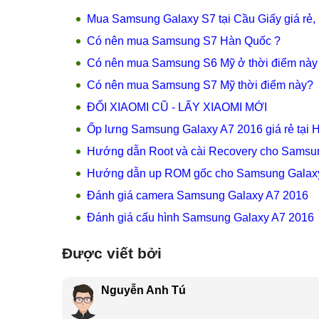
Hướng dẫn Root và cài Recovery cho Samsu
Hướng dẫn up ROM gốc cho Samsung Galax
Đánh giá camera Samsung Galaxy A7 2016
Đánh giá cấu hình Samsung Galaxy A7 2016
Được viết bởi
Nguyễn Anh Tú
Tôi tên là Nguyễn Anh Tú, tôi đã có 5 năm kinh nghiệm về lĩ
phần cứng và phần mềm tại Mobilecity. Tôi là người thân thi
tính thử thách và là một người đam mê công nghệ tôi luôn thíc
BÀI VIẾT LIÊN QUAN
, test iPad
Up ROM - Unbrick MIỄN
 nhất
PHÍ tại MobileCity 398
Cầu Giấy