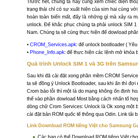
Trước hết, chúng ta hãy cùng xem chiếc điện tho
trạng thái chỉ có sự xuất hiện của sim hai cùng v
hoàn toàn biến mất, đấy là những gì mà xảy ra 
unlock. Để khắc phục chúng ta phải unlock SIM 1
Nam. Chúng ta sẽ cùng thực hiện để dowload phầ
⦁
CROM_Services.apk
: để unlock bootloader ( Yê
⦁
Phone_Info.apk
: để thực hiện các lệnh mở khóa 
Quà trình Unlock SIM 1 và 3G trên Samsu
Sau khi đã cài đặt xong phần mềm CROM Services
ta sẽ đồng ý Unlock Bootloader, sau khi ấn thì đợi
Crom báo lỗi thì một là do mạng không ổn định ho
thể vào phần dowload Most bằng cách nhấn tổ hợ
dòng chữ Crom Services: Unlock là Ok xong một 
cài đặt bản ROM quốc tế thông qua Odin. Link tả
Link Download ROM tiếng Việt cho Samsung G
Các bạn có thể Download ROM tiếng Việt cho