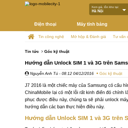
Xem giá, tồn kho tại:
Điện thoại
Máy tính bảng
Tin công nghệ
Mở hộp & Đánh giá
Tư vấn 
Tin tức
Góc kỹ thuật
Hướng dẫn Unlock SIM 1 và 3G trên Sams
Nguyễn Anh Tú
- 08:12 04/12/2016
Góc kỹ thuật
J7 2016 là một chiếc máy của Samsung có cấu hìn
ChinaMobile lại có một lỗi rất kinh điển đó chín
phục được điều này, chúng ta sẽ phải unlock máy 
hướng dẫn các bạn thực hiện điều này.
Hướng dẫn Unlock SIM 1 và 3G trên 