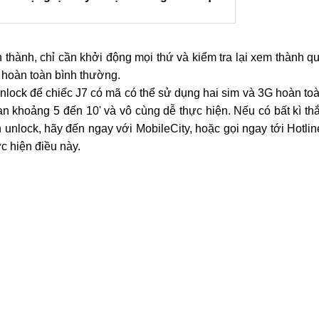
y tín
 hay không ?
Hà Nội, TP.HCM