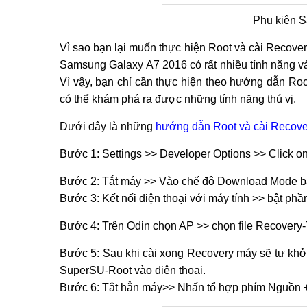
Phụ kiện 
Vì sao bạn lại muốn thực hiện Root và cài Recovery 
Samsung Galaxy A7 2016 có rất nhiều tính năng và
Vì vậy, bạn chỉ cần thực hiện theo hướng dẫn Ro
có thể khám phá ra được những tính năng thú vị.
Dưới đây là những
hướng dẫn Root và cài Recov
Bước 1: Settings >> Developer Options >> Click o
Bước 2: Tắt máy >> Vào chế độ Download Mode b
Bước 3: Kết nối điện thoại với máy tính >> bật p
​Bước 4: Trên Odin chọn AP >> chọn file Recove
​Bước 5: Sau khi cài xong Recovery máy sẽ tự khởi
SuperSU-Root vào điện thoại.
Bước 6: Tắt hẳn máy>> Nhấn tổ hợp phím Nguồn