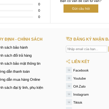
Bạn có vấn đề cần tư vấn?
0
Gửi câu hỏi
0
0
Y ĐỊNH - CHÍNH SÁCH
ĐĂNG KÝ NHẬN B
nh sách bảo hành
nh sách đổi trả hàng
LIÊN KẾT
nh sách bảo mật thông tin
Facebook
ng dẫn thanh toán
Youtube
ng dẫn mua hàng Online
OA Zalo
nh sách đại lý linh, phụ kiện
Instagram
Tiktok