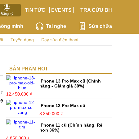
TIN TỨC
EVENTS
TRA CỨU BH
Đăng ký
hông minh
Tai nghe
Sửa chữa
ãi
Tuyển dụng
Dạy sửa điện thoại
SẢN PHẨM HOT
iPhone 13 Pro Max cũ (Chính
hãng - Giảm giá 30%)
ác
12.450.000 ₫
hẹ
iPhone 12 Pro Max cũ
8.350.000 ₫
iPhone 11 cũ (Chính hãng, Rẻ
hơn 36%)
4.850.000 ₫