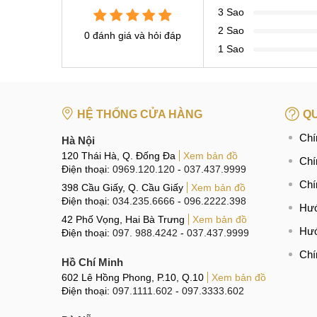
3 Sao
2 Sao
0 đánh giá và hỏi đáp
1 Sao
HỆ THỐNG CỬA HÀNG
QU
Chí
Hà Nội
120 Thái Hà, Q. Đống Đa
Xem bản đồ
Chí
Điện thoại:
0969.120.120
-
037.437.9999
Chí
398 Cầu Giấy, Q. Cầu Giấy
Xem bản đồ
Điện thoại:
034.235.6666
-
096.2222.398
Hướ
42 Phố Vọng, Hai Bà Trưng
Xem bản đồ
Hướ
Điện thoại:
097. 988.4242
-
037.437.9999
Chí
Hồ Chí Minh
602 Lê Hồng Phong, P.10, Q.10
Xem bản đồ
Điện thoại:
097.1111.602
-
097.3333.602