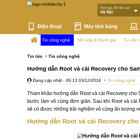
Xem giá, tồn kho tại:
Điện thoại
Máy tính bảng
Tin công nghệ
Mở hộp & Đánh giá
Tư vấn 
Tin tức
Tin công nghệ
Hướng dẫn Root và cài Recovery cho Sa
Đang cập nhật
- 05:13 03/12/2016
Tin công nghệ
Tham khảo hướng dẫn Root và cài Recovery cho S
bước làm vô cùng đơn giản. Sau khi Root và cà
sẽ có được những trải nghiệm vô cùng ấn tượng với
Hướng dẫn Root và cài Recovery ch