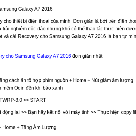
Samsung Galaxy A7 2016
cho thiết bị điện thoại của mình. Đơn giản là bởi trên điện tho
 trải nghiệm độc đáo nhưng khó có thể thao tác thực hiện đượ
ot và cài Recovery cho Samsung Galaxy A7 2016 là bạn tự mì
ery cho Samsung Galaxy A7 2016
đơn giản nhất:
n
ằng cách ấn tổ hợp phím nguồn + Home + Nút giảm âm lượng
hần mềm Odin đên khi báo xanh
ry-TWRP-3.0 >> START
 động lại >> Bạn hãy kết nối với máy tính >> Thực hiện copy fi
 + Home + Tăng Âm Lượng