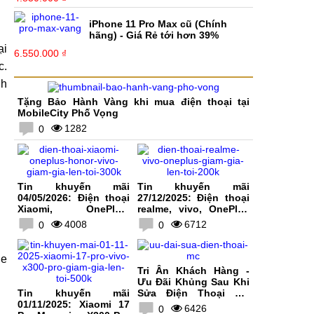
iPhone 11 Pro Max cũ (Chính
hãng) - Giá Rẻ tới hơn 39%
ại
6.550.000 ₫
c.
nh
Tặng Bảo Hành Vàng khi mua điện thoại tại
MobileCity Phố Vọng
1282
0
Tin khuyến mãi
Tin khuyến mãi
04/05/2026: Điện thoại
27/12/2025: Điện thoại
Xiaomi, OnePlus,
realme, vivo, OnePlus
HONOR, vivo giảm giá
giảm giá lên tới 200K
4008
6712
0
0
lên tới 300K
le
Tri Ân Khách Hàng -
Ưu Đãi Khủng Sau Khi
Tin khuyến mãi
Sửa Điện Thoại Tại
01/11/2025: Xiaomi 17
MobileCity
6426
0