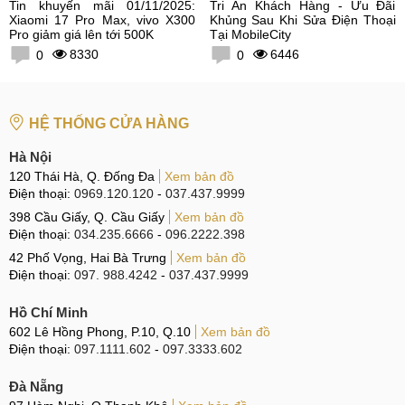
Tin khuyến mãi 01/11/2025:
Tri Ân Khách Hàng - Ưu Đãi
Xiaomi 17 Pro Max, vivo X300
Khủng Sau Khi Sửa Điện Thoại
Pro giảm giá lên tới 500K
Tại MobileCity
8330
6446
0
0
HỆ THỐNG CỬA HÀNG
Hà Nội
120 Thái Hà, Q. Đống Đa
Xem bản đồ
Điện thoại:
0969.120.120
-
037.437.9999
398 Cầu Giấy, Q. Cầu Giấy
Xem bản đồ
Điện thoại:
034.235.6666
-
096.2222.398
42 Phố Vọng, Hai Bà Trưng
Xem bản đồ
Điện thoại:
097. 988.4242
-
037.437.9999
Hồ Chí Minh
602 Lê Hồng Phong, P.10, Q.10
Xem bản đồ
Điện thoại:
097.1111.602
-
097.3333.602
Đà Nẵng