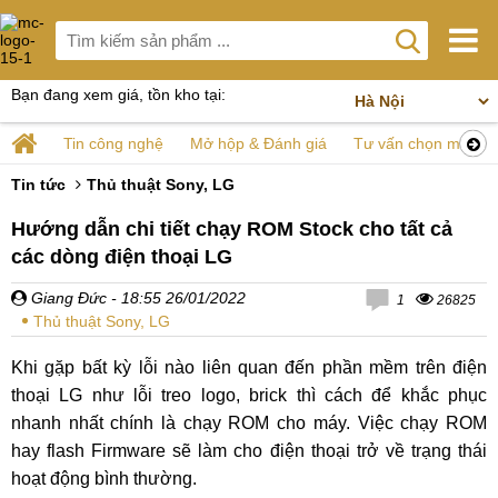
Bạn đang xem giá, tồn kho tại:
Tin công nghệ
Mở hộp & Đánh giá
Tư vấn chọn mua
Tin tức
Thủ thuật Sony, LG
Hướng dẫn chi tiết chạy ROM Stock cho tất cả
các dòng điện thoại LG
Giang Đức
- 18:55 26/01/2022
1
26825
Thủ thuật Sony, LG
Khi gặp bất kỳ lỗi nào liên quan đến phần mềm trên điện
thoại LG như lỗi treo logo, brick thì cách để khắc phục
nhanh nhất chính là chạy ROM cho máy. Việc chạy ROM
hay flash Firmware sẽ làm cho điện thoại trở về trạng thái
hoạt động bình thường.