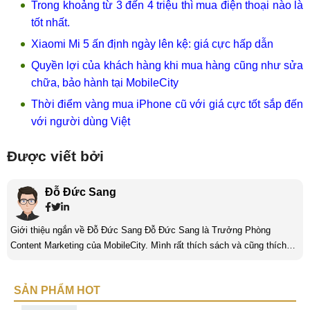
Trong khoảng từ 3 đến 4 triệu thì mua điện thoại nào là
tốt nhất.
Xiaomi Mi 5 ấn định ngày lên kệ: giá cực hấp dẫn
Quyền lợi của khách hàng khi mua hàng cũng như sửa
chữa, bảo hành tại MobileCity
Thời điểm vàng mua iPhone cũ với giá cực tốt sắp đến
với người dùng Việt
Được viết bởi
Đỗ Đức Sang
Giới thiệu ngắn về Đỗ Đức Sang Đỗ Đức Sang là Trưởng Phòng
Content Marketing của MobileCity. Mình rất thích sách và cũng thích
viết nữa. Mình luôn thích viết ra những suy nghĩ, cảm nhận của bản
thân ở bất cứ khoảnh khắc nào đặc biệt để lưu giữ lại làm kỉ niệm. Với
SẢN PHẨM HOT
bản thân Đỗ Đức Sang, viết chính là gửi gắm lại những cảm xúc, cảm
nhận, đánh giá chân thực nhất của mình với một vấn đề nào ...