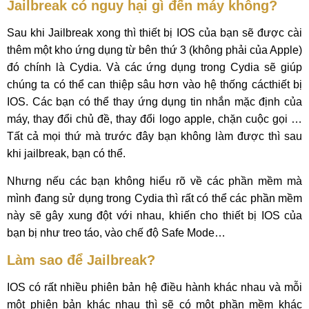
Jailbreak có nguy hại gì đến máy không?
Sau khi Jailbreak xong thì thiết bị IOS của bạn sẽ được cài
thêm một kho ứng dụng từ bên thứ 3 (không phải của Apple)
đó chính là Cydia. Và các ứng dụng trong Cydia sẽ giúp
chúng ta có thể can thiệp sâu hơn vào hệ thống cácthiết bị
IOS. Các bạn có thể thay ứng dụng tin nhắn mặc định của
máy, thay đổi chủ đề, thay đổi logo apple, chặn cuộc gọi …
Tất cả mọi thứ mà trước đây bạn không làm được thì sau
khi jailbreak, bạn có thể.
Nhưng nếu các bạn không hiểu rõ về các phần mềm mà
mình đang sử dụng trong Cydia thì rất có thể các phần mềm
này sẽ gây xung đột với nhau, khiến cho thiết bị IOS của
bạn bị như treo táo, vào chế độ Safe Mode…
Làm sao để Jailbreak?
IOS có rất nhiều phiên bản hệ điều hành khác nhau và mỗi
một phiên bản khác nhau thì sẽ có một phần mềm khác