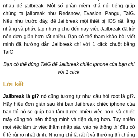
nhau để jailbreak. Một số phần mềm khá nổi tiếng giúp
chúng ta jailbreak như Redsnow, Evasion, Pangu, TaiG.
Nếu như trước đây, để Jailbreak một thiết bị IOS rất lằng
nhằng và phức tạp nhưng cho đến nay việc Jailbreak đã trở
nên đơn giản hơn rất nhiều. Bạn có thể tham khảo bài viết
mình đã hướng dẫn Jailbreak chỉ với 1 click chuột bằng
TaiG
Bạn có thể dùng TaiG để Jailbreak chiếc iphone của bạn chỉ
với 1 click
Lời kết
Jailbreak là gì?
nó cũng tương tự như câu hỏi root là gì?.
Hãy hiểu đơn giản sau khi bạn Jailbreak chiếc iphone của
bạn thì nó sẽ giúp bạn làm được nhiều việc hơn, và chiếc
máy cũng trở nên thông minh và tiện dụng hơn. Tuy nhiên
mọi việc làm từ việc thâm nhập sâu vào hệ thống thì đều có
tỉ lệ rủi ro nhất định. Nhưng chỉ là rất ít và thường thì chúng