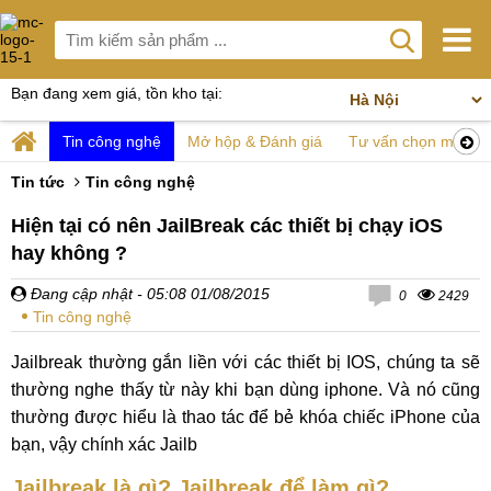
Bạn đang xem giá, tồn kho tại:
Tin công nghệ
Mở hộp & Đánh giá
Tư vấn chọn mua
Tin tức
Tin công nghệ
Hiện tại có nên JailBreak các thiết bị chạy iOS
hay không ?
Đang cập nhật
- 05:08 01/08/2015
0
2429
Tin công nghệ
Jailbreak thường gắn liền với các thiết bị IOS, chúng ta sẽ
thường nghe thấy từ này khi bạn dùng iphone. Và nó cũng
thường được hiểu là thao tác để bẻ khóa chiếc iPhone của
bạn, vậy chính xác Jailb
Jailbreak là gì? Jailbreak để làm gì?