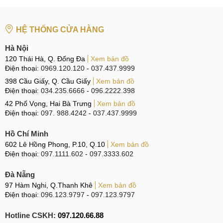
HỆ THỐNG CỬA HÀNG
Hà Nội
120 Thái Hà, Q. Đống Đa
Xem bản đồ
Điện thoại:
0969.120.120
-
037.437.9999
398 Cầu Giấy, Q. Cầu Giấy
Xem bản đồ
Điện thoại:
034.235.6666
-
096.2222.398
42 Phố Vọng, Hai Bà Trưng
Xem bản đồ
Điện thoại:
097. 988.4242
-
037.437.9999
Hồ Chí Minh
602 Lê Hồng Phong, P.10, Q.10
Xem bản đồ
Điện thoại:
097.1111.602
-
097.3333.602
Đà Nẵng
97 Hàm Nghi, Q.Thanh Khê
Xem bản đồ
Điện thoại:
096.123.9797
-
097.123.9797
Hotline CSKH:
097.120.66.88