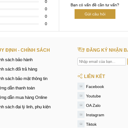
0
Bạn có vấn đề cần tư vấn?
0
Gửi câu hỏi
0
0
Y ĐỊNH - CHÍNH SÁCH
ĐĂNG KÝ NHẬN B
nh sách bảo hành
nh sách đổi trả hàng
LIÊN KẾT
nh sách bảo mật thông tin
Facebook
ng dẫn thanh toán
Youtube
ng dẫn mua hàng Online
OA Zalo
nh sách đại lý linh, phụ kiện
Instagram
Tiktok