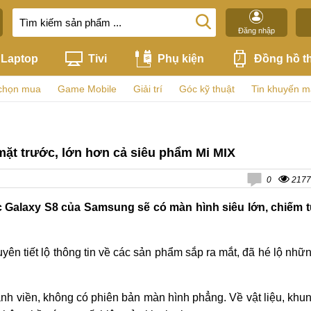
Đăng nhập
Laptop
Tivi
Phụ kiện
Đồng hồ t
chọn mua
Game Mobile
Giải trí
Góc kỹ thuật
Tin khuyến m
mặt trước, lớn hơn cả siêu phẩm Mi MIX
0
2177
ếc Galaxy S8 của Samsung sẽ có màn hình siêu lớn, chiếm 
yên tiết lộ thông tin về các sản phẩm sắp ra mắt, đã hé lộ nhữ
nh viền, không có phiên bản màn hình phẳng. Về vật liệu, khu