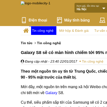
Xem giá, tồn kho tại:
Điện thoại
Máy tính bảng
Tin công nghệ
Mở hộp & Đánh giá
Tư vấn 
Tin tức
Tin công nghệ
Galaxy S8 sẽ có màn hình chiếm tới 95% 
Đang cập nhật
- 23:40 22/01/2017
Tin công nghệ
Theo một nguồn tin uy tín từ Trung Quốc, chi
90 - 95% mặt trước của thiết bị.
Mới đây, một nguồn tin trên mạng xã hội Weibo chu
chi tiết mới về
Galaxy
S8.
Cụ thể, siêu phẩm sắp tới của Samsung sẽ có 2 cạ