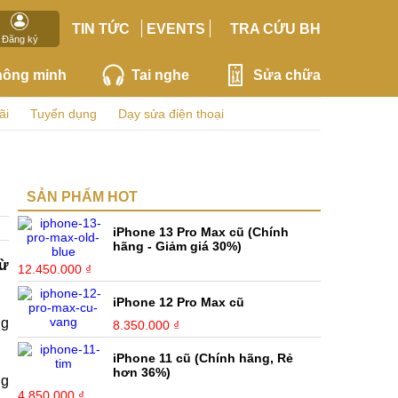
TIN TỨC
EVENTS
TRA CỨU BH
Đăng ký
hông minh
Tai nghe
Sửa chữa
ãi
Tuyển dụng
Dạy sửa điện thoại
SẢN PHẨM HOT
iPhone 13 Pro Max cũ (Chính
hãng - Giảm giá 30%)
từ
12.450.000 ₫
iPhone 12 Pro Max cũ
ng
8.350.000 ₫
iPhone 11 cũ (Chính hãng, Rẻ
hơn 36%)
ng
4.850.000 ₫