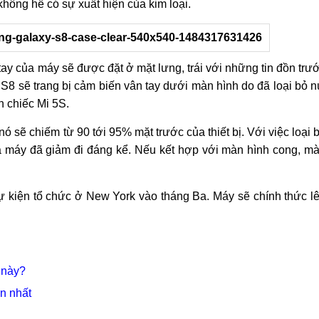
hông hề có sự xuất hiện của kim loại.
tay của máy sẽ được đặt ở mặt lưng, trái với những tin đồn trư
S8 sẽ trang bị cảm biến vân tay dưới màn hình do đã loại bỏ n
 chiếc Mi 5S.
ó sẽ chiếm từ 90 tới 95% mặt trước của thiết bị. Với việc loại 
ủa máy đã giảm đi đáng kể. Nếu kết hợp với màn hình cong, m
sự kiện tổ chức ở New York vào tháng Ba. Máy sẽ chính thức l
 này?
n nhất