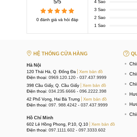
5/5
4 Sao
3 Sao
2 Sao
0 đánh giá và hỏi đáp
1 Sao
HỆ THỐNG CỬA HÀNG
QU
Chí
Hà Nội
120 Thái Hà, Q. Đống Đa
Xem bản đồ
Chí
Điện thoại:
0969.120.120
-
037.437.9999
Chí
398 Cầu Giấy, Q. Cầu Giấy
Xem bản đồ
Điện thoại:
034.235.6666
-
096.2222.398
Hướ
42 Phố Vọng, Hai Bà Trưng
Xem bản đồ
Hướ
Điện thoại:
097. 988.4242
-
037.437.9999
Chí
Hồ Chí Minh
602 Lê Hồng Phong, P.10, Q.10
Xem bản đồ
Điện thoại:
097.1111.602
-
097.3333.602