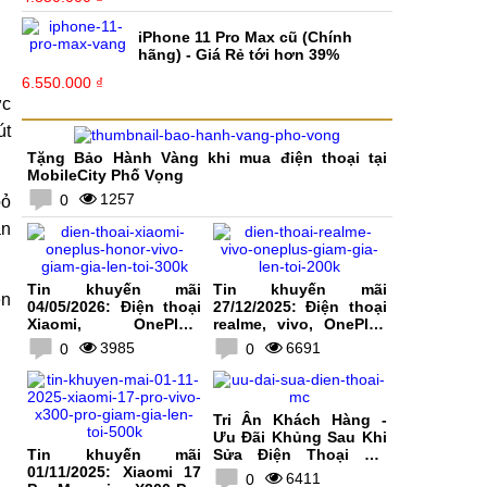
iPhone 11 Pro Max cũ (Chính
hãng) - Giá Rẻ tới hơn 39%
6.550.000 ₫
ớc
út
Tặng Bảo Hành Vàng khi mua điện thoại tại
MobileCity Phố Vọng
1257
0
bỏ
àn
Tin khuyến mãi
Tin khuyến mãi
ên
04/05/2026: Điện thoại
27/12/2025: Điện thoại
Xiaomi, OnePlus,
realme, vivo, OnePlus
HONOR, vivo giảm giá
giảm giá lên tới 200K
3985
6691
0
0
lên tới 300K
Tri Ân Khách Hàng -
Ưu Đãi Khủng Sau Khi
Tin khuyến mãi
Sửa Điện Thoại Tại
01/11/2025: Xiaomi 17
MobileCity
6411
0