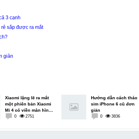
 cả 3 cạnh
á rẻ sắp được ra mắt
nch?
n giản
Xiaomi lặng lẽ ra mắt
Hướng dẫn cách tháo
một phiên bản Xiaomi
sim iPhone 6 cũ đơn
Mi 4 có viền màn hình
giản
mỏng hơn, đẹp hơn rất
0
2751
0
3836
nhiều