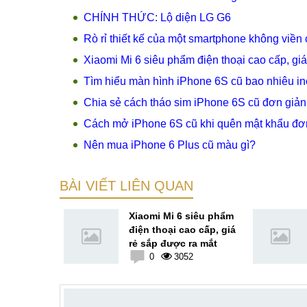
CHÍNH THỨC: Lộ diện LG G6
Rò rỉ thiết kế của một smartphone không viền
Xiaomi Mi 6 siêu phẩm điện thoại cao cấp, gi
Tìm hiểu màn hình iPhone 6S cũ bao nhiêu i
Chia sẻ cách tháo sim iPhone 6S cũ đơn giản
Cách mở iPhone 6S cũ khi quên mật khẩu đơ
Nên mua iPhone 6 Plus cũ màu gì?
BÀI VIẾT LIÊN QUAN
hone chụp
Xiaomi Mi 6 siêu phẩm
wei - 6GB
điện thoại cao cấp, giá
 kép
rẻ sắp được ra mắt
ình 2K
7
0
3052