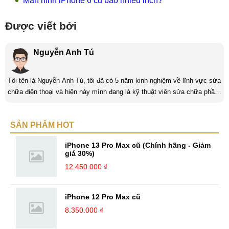
Màn hình iPhone 6 cũ bao nhiêu inch?
Được viết bởi
Nguyễn Anh Tú
Tôi tên là Nguyễn Anh Tú, tôi đã có 5 năm kinh nghiệm về lĩnh vực sửa
chữa điện thoại và hiện này mình đang là kỹ thuật viên sửa chữa phần
cứng và phần mềm tại Mobilecity. Tôi là người thân thiện thích giúp đỡ
mọi người, tôi thích giải quyết những công việc khó và mang tính thử
SẢN PHẨM HOT
thách và là một người đam mê công nghệ tôi luôn thích tìm tòi những
cái mới và Mobilecity đã giúp tôi thực hiện điều đó. ...
iPhone 13 Pro Max cũ (Chính hãng - Giảm
giá 30%)
12.450.000 ₫
iPhone 12 Pro Max cũ
8.350.000 ₫