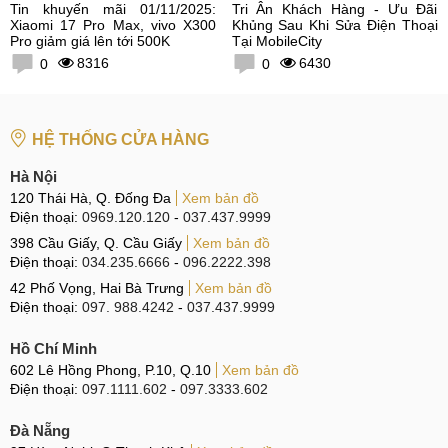
Tin khuyến mãi 01/11/2025:
Tri Ân Khách Hàng - Ưu Đãi
Xiaomi 17 Pro Max, vivo X300
Khủng Sau Khi Sửa Điện Thoại
Pro giảm giá lên tới 500K
Tại MobileCity
8316
6430
0
0
HỆ THỐNG CỬA HÀNG
Hà Nội
120 Thái Hà, Q. Đống Đa
Xem bản đồ
Điện thoại:
0969.120.120
-
037.437.9999
398 Cầu Giấy, Q. Cầu Giấy
Xem bản đồ
Điện thoại:
034.235.6666
-
096.2222.398
42 Phố Vọng, Hai Bà Trưng
Xem bản đồ
Điện thoại:
097. 988.4242
-
037.437.9999
Hồ Chí Minh
602 Lê Hồng Phong, P.10, Q.10
Xem bản đồ
Điện thoại:
097.1111.602
-
097.3333.602
Đà Nẵng