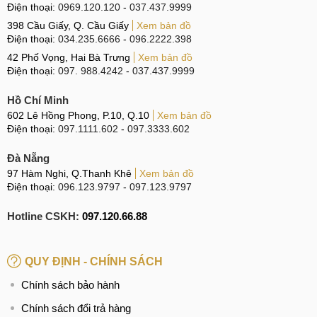
Điện thoại:
0969.120.120
-
037.437.9999
398 Cầu Giấy, Q. Cầu Giấy
Xem bản đồ
Điện thoại:
034.235.6666
-
096.2222.398
42 Phố Vọng, Hai Bà Trưng
Xem bản đồ
Điện thoại:
097. 988.4242
-
037.437.9999
Hồ Chí Minh
602 Lê Hồng Phong, P.10, Q.10
Xem bản đồ
Điện thoại:
097.1111.602
-
097.3333.602
Đà Nẵng
97 Hàm Nghi, Q.Thanh Khê
Xem bản đồ
Điện thoại:
096.123.9797
-
097.123.9797
Hotline CSKH:
097.120.66.88
QUY ĐỊNH - CHÍNH SÁCH
Chính sách bảo hành
Chính sách đổi trả hàng