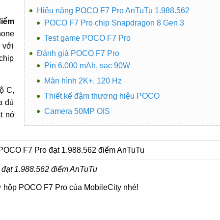
Hiệu năng POCO F7 Pro AnTuTu 1.988.562
điểm
POCO F7 Pro chip Snapdragon 8 Gen 3
hone
Test game POCO F7 Pro
 với
Đánh giá POCO F7 Pro
chip
Pin 6.000 mAh, sạc 90W
Màn hình 2K+, 120 Hz
ộ C,
Thiết kế đậm thương hiệu POCO
a đủ
Camera 50MP OIS
st nó
đạt 1.988.562 điểm AnTuTu
mở hộp POCO F7 Pro của MobileCity nhé!