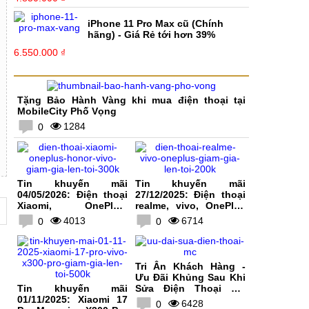
iPhone 11 Pro Max cũ (Chính
hãng) - Giá Rẻ tới hơn 39%
6.550.000 ₫
Tặng Bảo Hành Vàng khi mua điện thoại tại
MobileCity Phố Vọng
1284
0
Tin khuyến mãi
Tin khuyến mãi
04/05/2026: Điện thoại
27/12/2025: Điện thoại
Xiaomi, OnePlus,
realme, vivo, OnePlus
HONOR, vivo giảm giá
giảm giá lên tới 200K
4013
6714
0
0
lên tới 300K
Tri Ân Khách Hàng -
Ưu Đãi Khủng Sau Khi
Tin khuyến mãi
Sửa Điện Thoại Tại
01/11/2025: Xiaomi 17
MobileCity
6428
0