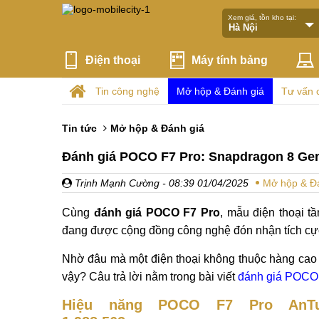
Xem giá, tồn kho tại:
Điện thoại
Máy tính bảng
Tin công nghệ
Mở hộp & Đánh giá
Tư vấn 
Tin tức
Mở hộp & Đánh giá
Đánh giá POCO F7 Pro: Snapdragon 8 Gen 
Trịnh Mạnh Cường
- 08:39 01/04/2025
Mở hộp & Đ
Cùng
đánh giá POCO F7 Pro
, mẫu điện thoại t
đang được cộng đồng công nghệ đón nhận tích cự
Nhờ đâu mà một điện thoại không thuộc hàng cao 
vậy? Câu trả lời nằm trong bài viết
đánh giá POCO
Hiệu năng POCO F7 Pro AnT