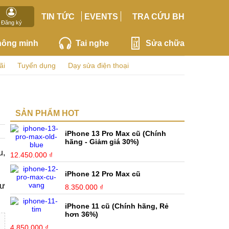
TIN TỨC
EVENTS
TRA CỨU BH
Đăng ký
hông minh
Tai nghe
Sửa chữa
ãi
Tuyển dụng
Dạy sửa điện thoại
SẢN PHẨM HOT
iPhone 13 Pro Max cũ (Chính
hãng - Giảm giá 30%)
u,
12.450.000 ₫
iPhone 12 Pro Max cũ
hư
8.350.000 ₫
iPhone 11 cũ (Chính hãng, Rẻ
hơn 36%)
4.850.000 ₫