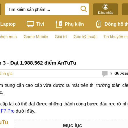
Đăng nhập
Laptop
Tivi
Phụ kiện
Đồng hồ t
chọn mua
Game Mobile
Giải trí
Góc kỹ thuật
Tin khuyến m
3 - Đạt 1.988.562 điểm AnTuTu
ánh giá
0
2538
ầm trung cận cao cấp vừa được ra mắt trên thị trường toàn cầ
c.
cấp lại có thể đạt được những thành công bước đầu rực rỡ n
 F7 Pro
dưới đây.
uTu
Mục lục