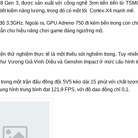
8 Gen 3, được sản xuất với công nghệ 3nm tiên tiến từ TSM
i tiết kiệm năng lượng, trong đó có một lõi Cortex-X4 mạnh mẽ.
ốc độ 3.3GHz. Ngoài ra, GPU Adreno 750 đi kèm bên trong con ch
 vẫn cho hiệu năng chơi game đáng ngưỡng mộ.
ện thử nghiệm thực tế là một thiếu sót nghiêm trọng. Tuy nhiê
 như Vương Giả Vinh Diệu và Genshin Impact ở mức cấu hình t
 trong một trận đấu đồng đội 5V5 kéo dài 15 phút với chất lượ
hung hình trung bình đạt 121,9 FPS, với độ dao động chỉ 0,1.