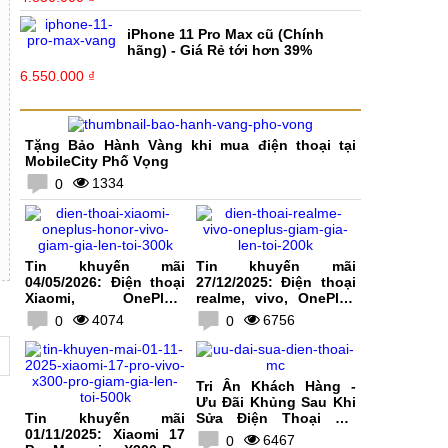
iPhone 11 Pro Max cũ (Chính
hãng) - Giá Rẻ tới hơn 39%
6.550.000 ₫
Tặng Bảo Hành Vàng khi mua điện thoại tại
MobileCity Phố Vọng
1334
0
Tin khuyến mãi
Tin khuyến mãi
04/05/2026: Điện thoại
27/12/2025: Điện thoại
Xiaomi, OnePlus,
realme, vivo, OnePlus
HONOR, vivo giảm giá
giảm giá lên tới 200K
4074
6756
0
0
lên tới 300K
Tri Ân Khách Hàng -
Ưu Đãi Khủng Sau Khi
Tin khuyến mãi
Sửa Điện Thoại Tại
01/11/2025: Xiaomi 17
MobileCity
6467
0