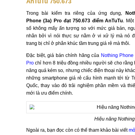
AnTuTu 750.673
Trong bài kiểm tra riêng của ứng dụng,
Not
Phone (3a) Pro đạt 750.673 điểm AnTuTu
. Một
số không mấy ấn tượng so với mức giá bán, ng
nhân bởi vì nói thực sự nằm ở vi xử lý mà nó 
trang bị chỉ ở phân khúc tầm trung giá rẻ mà thôi.
Đặc biệt, giá bán chính hãng của
Nothing Phone 
Pro
chỉ hơn 8 triệu đồng nhiều người sẽ cho rằng 
năng quá kém so, nhưng chiếc điện thoại này khác
những smartphone giá rẻ cấu hình mạnh tới từ T
Quốc, thay vào đó trải nghiệm phần mềm và thiế
mới là ưu điểm chính.
Hiệu năng Nothing
Ngoài ra, bạn đọc còn có thể tham khảo bài viết
mở