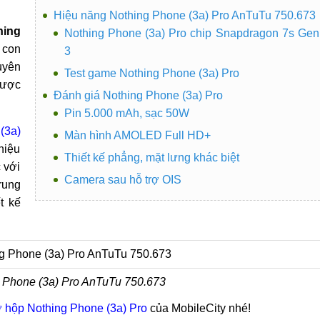
Hiệu năng Nothing Phone (3a) Pro AnTuTu 750.673
hing
Nothing Phone (3a) Pro chip Snapdragon 7s Gen
 con
3
uyên
Test game Nothing Phone (3a) Pro
được
Đánh giá Nothing Phone (3a) Pro
Pin 5.000 mAh, sạc 50W
(3a)
Màn hình AMOLED Full HD+
hiệu
Thiết kế phẳng, mặt lưng khác biệt
 với
Camera sau hỗ trợ OIS
rung
t kế
 Phone (3a) Pro AnTuTu 750.673
 hộp Nothing Phone (3a) Pro
của MobileCity nhé!