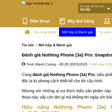
Xem giá, tồn kho tại:
Điện thoại
Máy tính bảng
Tin công nghệ
Mở hộp & Đánh giá
Tư vấn 
Tin tức
Mở hộp & Đánh giá
Đánh giá Nothing Phone (3a) Pro: Snapdr
Trịnh Mạnh Cường
- 09:28 20/03/2025
Mở hộp & Đ
Cùng
đánh giá Nothing Phone (3a) Pro
, siêu ph
độc lạ từ phong cách thiết kế cho tới cấu hình.
Nhưng với những ai ưa thích kiểu sản phẩm này 
thoại này, vậy còn đợi gì mà không tới ngày với bài
Hiệu năng Nothing Phone (3a) 