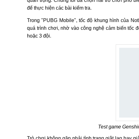
quan trọng. Chúng tôi đã chọn hai trò chơi phổ b
để thực hiện các bài kiểm tra.
Trong "PUBG Mobile", tốc độ khung hình của Noth
quá trình chơi, nhờ vào công nghệ cảm biến tốc đ
hoặc 3 đội.
Test game Genshin
Trò chơi không gặp phải tình trạng giật lag hay 