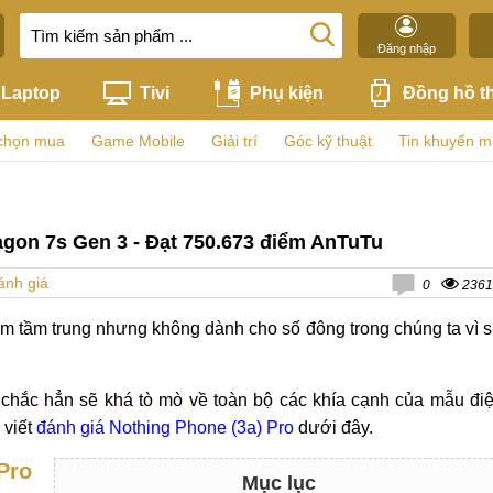
Đăng nhập
Laptop
Tivi
Phụ kiện
Đồng hồ t
chọn mua
Game Mobile
Giải trí
Góc kỹ thuật
Tin khuyến m
agon 7s Gen 3 - Đạt 750.673 điểm AnTuTu
ánh giá
0
2361
ẩm tầm trung nhưng không dành cho số đông trong chúng ta vì 
chắc hẳn sẽ khá tò mò về toàn bộ các khía cạnh của mẫu đi
 viết
đánh giá Nothing Phone (3a) Pro
dưới đây.
Pro
Mục lục