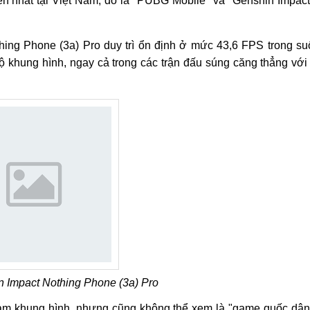
iến nhất tại Việt Nam, đó là "PUBG Mobile" và "Genshin Impact
ing Phone (3a) Pro duy trì ổn định ở mức 43,6 FPS trong su
ộ khung hình, ngay cả trong các trận đấu súng căng thẳng với
 Impact Nothing Phone (3a) Pro
giảm khung hình, nhưng cũng không thể xem là "game quốc dân