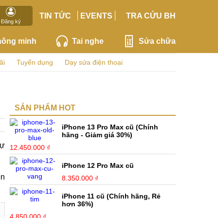
TIN TỨC
EVENTS
TRA CỨU BH
Đăng ký
hông minh
Tai nghe
Sửa chữa
ãi
Tuyển dụng
Dạy sửa điện thoại
SẢN PHẨM HOT
iPhone 13 Pro Max cũ (Chính
hãng - Giảm giá 30%)
sự
12.450.000 ₫
iPhone 12 Pro Max cũ
ện
8.350.000 ₫
iPhone 11 cũ (Chính hãng, Rẻ
hơn 36%)
4.850.000 ₫