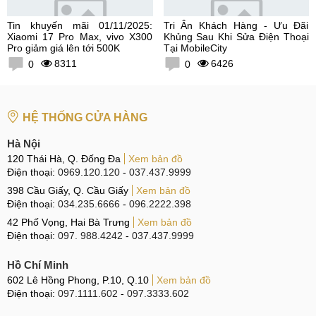
Tin khuyến mãi 01/11/2025:
Tri Ân Khách Hàng - Ưu Đãi
Xiaomi 17 Pro Max, vivo X300
Khủng Sau Khi Sửa Điện Thoại
Pro giảm giá lên tới 500K
Tại MobileCity
8311
6426
0
0
HỆ THỐNG CỬA HÀNG
Hà Nội
120 Thái Hà, Q. Đống Đa
Xem bản đồ
Điện thoại:
0969.120.120
-
037.437.9999
398 Cầu Giấy, Q. Cầu Giấy
Xem bản đồ
Điện thoại:
034.235.6666
-
096.2222.398
42 Phố Vọng, Hai Bà Trưng
Xem bản đồ
Điện thoại:
097. 988.4242
-
037.437.9999
Hồ Chí Minh
602 Lê Hồng Phong, P.10, Q.10
Xem bản đồ
Điện thoại:
097.1111.602
-
097.3333.602