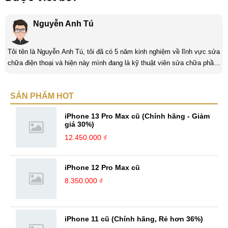
Nguyễn Anh Tú
Tôi tên là Nguyễn Anh Tú, tôi đã có 5 năm kinh nghiệm về lĩnh vực sửa
chữa điện thoại và hiện này mình đang là kỹ thuật viên sửa chữa phần
cứng và phần mềm tại Mobilecity. Tôi là người thân thiện thích giúp đỡ
mọi người, tôi thích giải quyết những công việc khó và mang tính thử
SẢN PHẨM HOT
thách và là một người đam mê công nghệ tôi luôn thích tìm tòi những
cái mới và Mobilecity đã giúp tôi thực hiện điều đó. ...
iPhone 13 Pro Max cũ (Chính hãng - Giảm
giá 30%)
12.450.000 ₫
iPhone 12 Pro Max cũ
8.350.000 ₫
iPhone 11 cũ (Chính hãng, Rẻ hơn 36%)