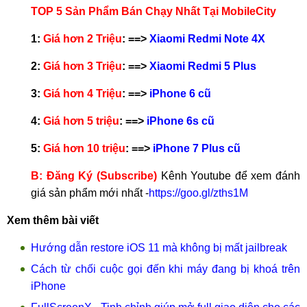
TOP 5 Sản Phẩm Bán Chạy Nhất Tại MobileCity
1:
Giá hơn 2 Triệu
: ==>
Xiaomi Redmi Note 4X
2:
Giá hơn 3 Triệu
: ==>
Xiaomi Redmi 5 Plus
3:
Giá hơn 4 Triệu
: ==>
iPhone 6 cũ
4:
Giá hơn 5 triệu
: ==>
iPhone 6s cũ
5:
Giá hơn 10 triệu
: ==>
iPhone 7 Plus cũ
B:
Đăng Ký (Subscribe)
Kênh Youtube để xem đánh
giá sản phẩm mới nhất -
https://goo.gl/zths1M
Xem thêm bài viết
Hướng dẫn restore iOS 11 mà không bị mất jailbreak
Cách từ chối cuộc gọi đến khi máy đang bị khoá trên
iPhone