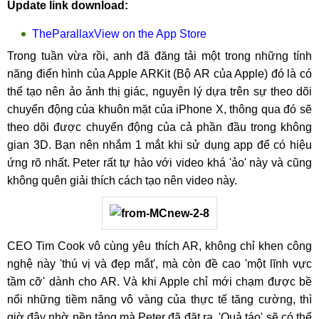
Update link download:
TheParallaxView on the App Store
Trong tuần vừa rồi, anh đã đăng tải một trong những tính
năng điển hình của Apple ARKit (Bộ AR của Apple) đó là có
thể tạo nên ảo ảnh thị giác, nguyên lý dựa trên sự theo dõi
chuyển động của khuôn mặt của iPhone X, thông qua đó sẽ
theo dõi được chuyển động của cả phần đầu trong không
gian 3D. Bạn nên nhắm 1 mắt khi sử dụng app để có hiệu
ứng rõ nhất. Peter rất tự hào với video khá 'ảo' này và cũng
không quên giải thích cách tạo nên video này.
CEO Tim Cook vô cùng yêu thích AR, không chỉ khen công
nghệ này 'thú vị và đẹp mắt', mà còn đề cao 'một lĩnh vực
tầm cỡ' dành cho AR. Và khi Apple chỉ mới chạm được bề
nổi những tiềm năng vô vàng của thực tế tăng cường, thì
giờ đây nhờ nền tảng mà Peter đã đặt ra, 'Quả táo' sẽ có thể