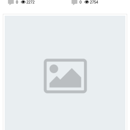
trên các thiết bị iPhone
0
2272
0
2754