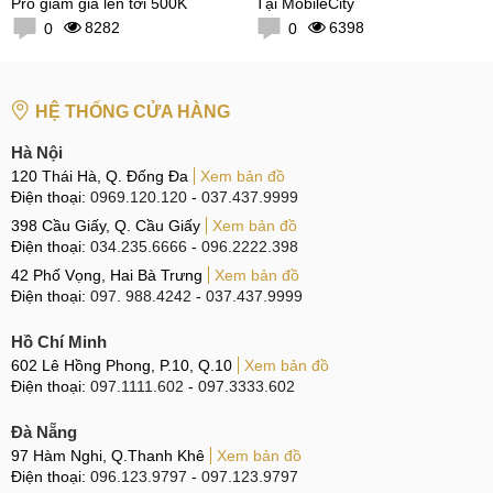
Pro giảm giá lên tới 500K
Tại MobileCity
8282
6398
0
0
HỆ THỐNG CỬA HÀNG
Hà Nội
120 Thái Hà, Q. Đống Đa
Xem bản đồ
Điện thoại:
0969.120.120
-
037.437.9999
398 Cầu Giấy, Q. Cầu Giấy
Xem bản đồ
Điện thoại:
034.235.6666
-
096.2222.398
42 Phố Vọng, Hai Bà Trưng
Xem bản đồ
Điện thoại:
097. 988.4242
-
037.437.9999
Hồ Chí Minh
602 Lê Hồng Phong, P.10, Q.10
Xem bản đồ
Điện thoại:
097.1111.602
-
097.3333.602
Đà Nẵng
97 Hàm Nghi, Q.Thanh Khê
Xem bản đồ
Điện thoại:
096.123.9797
-
097.123.9797